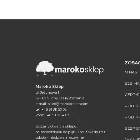
ZOBAC
O NAS
B2B M
Maroko Sklep
ul. Jeżynowa 1
CERTYF
62-002 Suchy Las k/Poznania
e-mail:
biuro@marokosklep.com
POLITY
tel: +48 61 811 50 02
kom: +48 518 034 021
POLITY
Godziny otwarcia sklepu:
BEZPI
od poniedziałku do piątku od 09:00 do 17:00
sobota - niedziela: nieczynne
JAK K