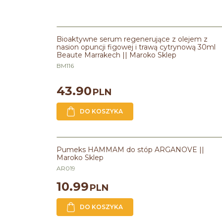
Bioaktywne serum regenerujące z olejem z
nasion opuncji figowej i trawą cytrynową 30ml
Beaute Marrakech || Maroko Sklep
BM116
43.90
PLN
DO KOSZYKA
Pumeks HAMMAM do stóp ARGANOVE ||
Maroko Sklep
AR019
10.99
PLN
DO KOSZYKA