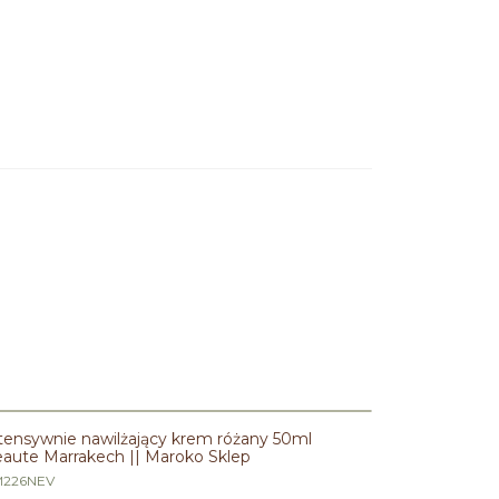
tensywnie nawilżający krem różany 50ml
aute Marrakech || Maroko Sklep
226NEV