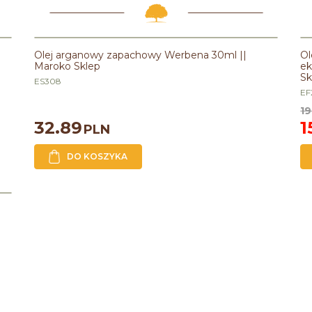
Olej arganowy zapachowy Werbena 30ml ||
Ol
Maroko Sklep
ek
Sk
ES308
EF
19
32.89
1
PLN
DO KOSZYKA