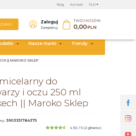
Blog
Kontakt
PLN
TWÓJ KOSZYK:
Zaloguj
SZUKAJ
0,00
PLN
Zarejestruj
odatki
Nasze marki
Trendy
ECH || MAROKO SKLEP
micelarny do
arzy i oczu 250 ml
ech || Maroko Sklep
owy
:
5903351784375
4.50
/
5
(
2
głosów)