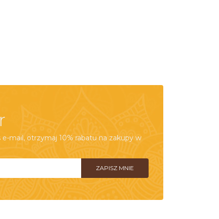
r
e-mail, otrzymaj 10% rabatu na zakupy w