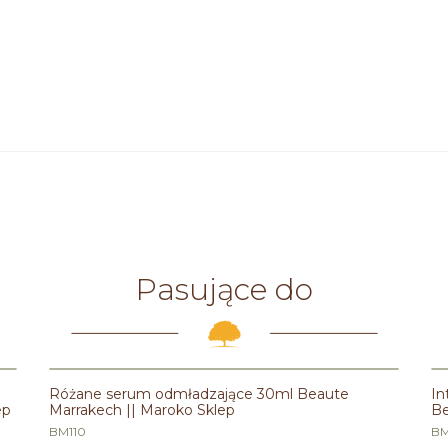
Pasujące do
Różane serum odmładzające 30ml Beaute
In
ep
Marrakech || Maroko Sklep
Be
BM110
BM