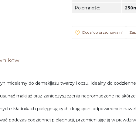
Pojemność
:
250m
Dodaj do przechowalni
Zap
owników
łyn micelarny do demakijażu twarzy i oczu. Idealny do codzienn
usunąć makijaż oraz zanieczyszczenia nagromadzone na skórze p
tnych składnikach pielęgnujących i kojących, odpowiednich nawet 
ć podczas codziennej pielęgnacji, przemieniając ją w prawdziw