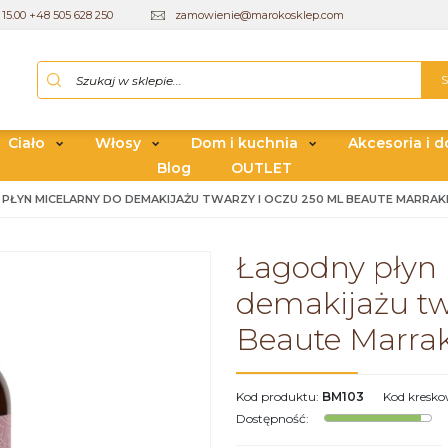
15.00 +48 505 628 250
zamowienie@marokosklep.com
Ciało
Włosy
Dom i kuchnia
Akcesoria i d
Blog
OUTLET
PŁYN MICELARNY DO DEMAKIJAŻU TWARZY I OCZU 250 ML BEAUTE MARRAK
Łagodny płyn 
demakijażu tw
Beaute Marrak
Kod produktu
:
BM103
Kod kresk
Dostępność
: