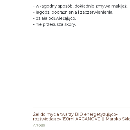
- w łagodny sposób, dokładnie zmywa makijaż,
- łagodzi podrażnienia i zaczerwienienia,
- działa odświeżająco,
- nie przesusza skóry.
Żel do mycia twarzy BIO energetyzująco-
rozświetlający 150ml ARGANOVE || Maroko Skl
AR089