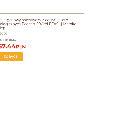
PROMOCJA
ej arganowy spożywczy z certyfikatem
ologicznym Ecocert 500ml EFAS || Maroko
lep
2007
6.80
PLN
57.44
PLN
ZOBACZ