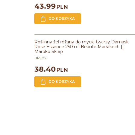
43.99
PLN
DO KOSZYKA
Roślinny żel różany do mycia twarzy Damask
Rose Essence 250 ml Beaute Marrakech ||
Maroko Sklep
BM102
38.40
PLN
DO KOSZYKA