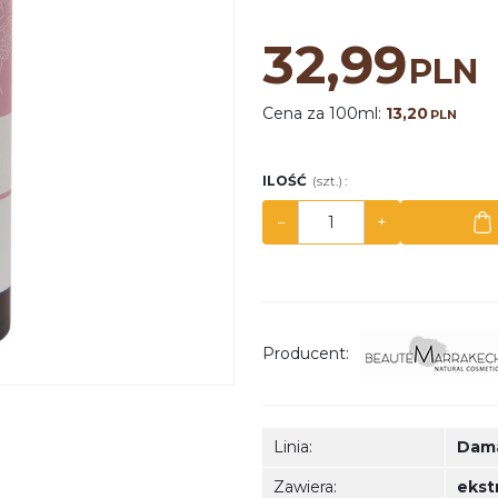
32,99
PLN
Cena za 100ml:
13,20
PLN
ILOŚĆ
(szt.)
:
−
+
Producent
:
Linia
:
Dama
Zawiera
:
ekst