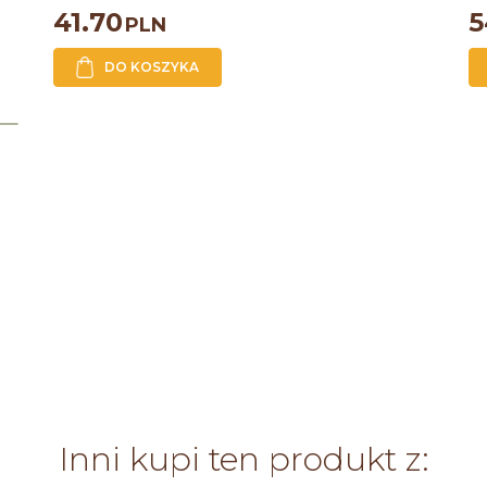
41.70
5
PLN
DO KOSZYKA
Inni kupi ten produkt z: