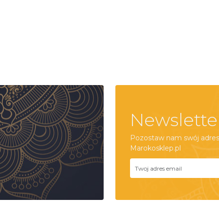
Newslette
Pozostaw nam swój adres 
Marokosklep.pl