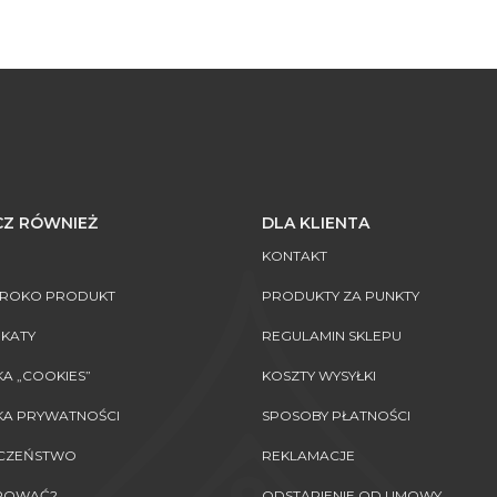
Z RÓWNIEŻ
DLA KLIENTA
KONTAKT
AROKO PRODUKT
PRODUKTY ZA PUNKTY
IKATY
REGULAMIN SKLEPU
KA „COOKIES”
KOSZTY WYSYŁKI
KA PRYWATNOŚCI
SPOSOBY PŁATNOŚCI
ECZEŃSTWO
REKLAMACJE
UPOWAĆ?
ODSTĄPIENIE OD UMOWY