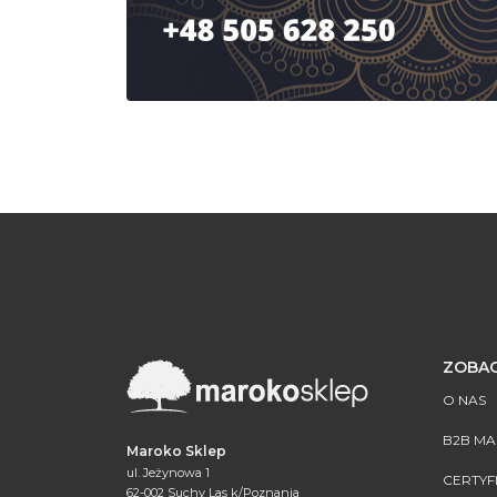
ZOBAC
O NAS
B2B M
Maroko Sklep
ul. Jeżynowa 1
CERTYF
62-002 Suchy Las k/Poznania