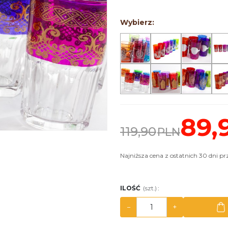
>
Wybierz:
89,
119,90
PLN
Najniższa cena z ostatnich 30 dni p
ILOŚĆ
(szt.)
:
−
+