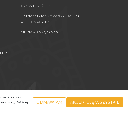
CZY WIESZ, ŻE...?
HAMMAM - MAROKAŃSKI RYTUAŁ
PIELĘGNACYJNY
MEDIA - PISZĄ O NAS
LEP –
akże przekazywanie, przesyłanie czy też umieszczanie
w tym cookies
elkie naruszenia stanowią czyny niedozwolone i będą
ODMAWIAM
AKCEPTUJĘ WSZYSTKIE
a strony. Więcej
 nieuczciwej konkurencji oraz art. 116 i nast. Ustawy
InfoSerwis
-
SklepyBestSeller.pl