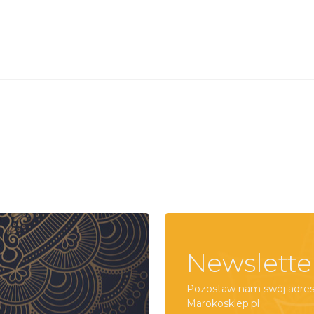
Newslette
Pozostaw nam swój adres 
Marokosklep.pl