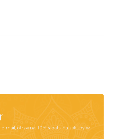
r
e-mail, otrzymaj 10% rabatu na zakupy w