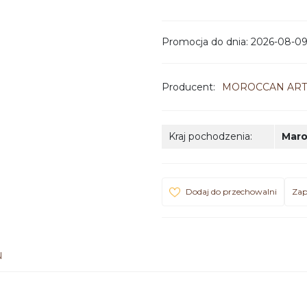
Promocja do dnia
:
2026-08-0
Producent
:
MOROCCAN ART
Kraj pochodzenia
:
Mar
Dodaj do przechowalni
Zap
u