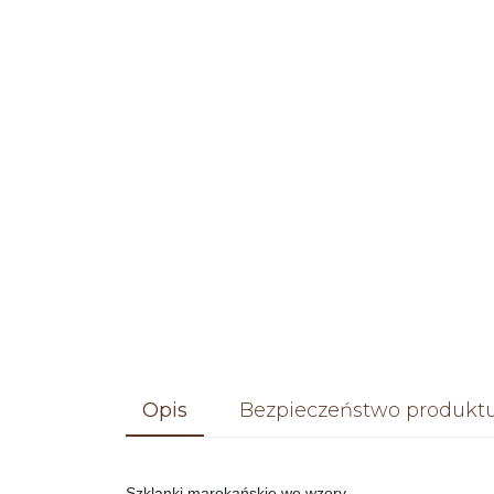
Opis
Bezpieczeństwo produkt
Szklanki marokańskie we wzory.