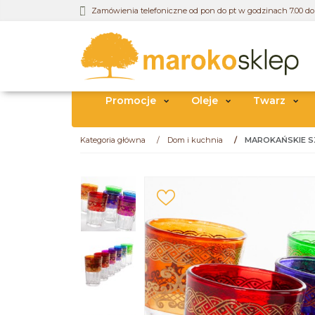
Zamówienia telefoniczne od pon do pt w godzinach 7.00 do 
Promocje
Oleje
Twarz
Kategoria główna
/
Dom i kuchnia
/
MAROKAŃSKIE S