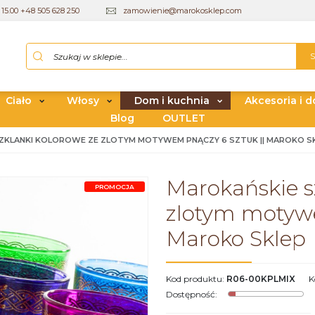
15.00 +48 505 628 250
zamowienie@marokosklep.com
Ciało
Włosy
Dom i kuchnia
Akcesoria i d
Blog
OUTLET
ZKLANKI KOLOROWE ZE ZLOTYM MOTYWEM PNĄCZY 6 SZTUK || MAROKO S
Marokańskie s
PROMOCJA
zlotym motywe
Maroko Sklep
Kod produktu
:
R06-00KPLMIX
K
Dostępność
: