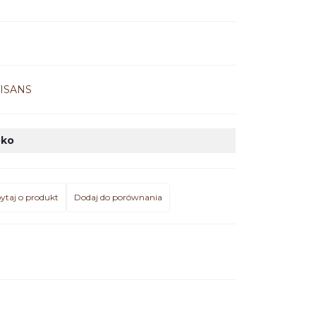
9
ISANS
oko
ytaj o produkt
Dodaj do porównania