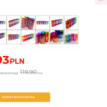
93
PLN
119,90
rzed promocją:
PLN
DODAJ DO KOSZYKA