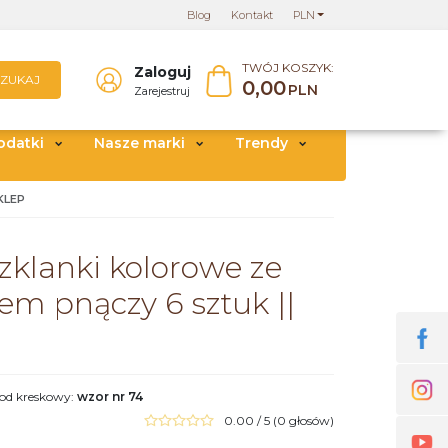
Blog
Kontakt
PLN
TWÓJ KOSZYK:
Zaloguj
SZUKAJ
0,00
PLN
Zarejestruj
odatki
Nasze marki
Trendy
KLEP
zklanki kolorowe ze
m pnączy 6 sztuk ||
od kreskowy
:
wzor nr 74
0.00
/
5
(
0
głosów)