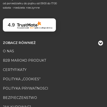
od poniedziałku do piątku od 09:00 do 17:00
sobota - niedziela: nieczynne
4.9
Na podstawie
6027
opinii
z całego okresu
ZOBACZ RÓWNIEŻ
O NAS
B2B MAROKO PRODUKT
CERTYFIKATY
POLITYKA „COOKIES”
POLITYKA PRYWATNOŚCI
BEZPIECZEŃSTWO
JAK KUPOWAĆ?