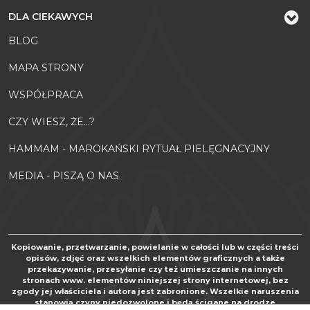
DLA CIEKAWYCH
BLOG
MAPA STRONY
WSPÓŁPRACA
CZY WIESZ, ŻE...?
HAMMAM - MAROKAŃSKI RYTUAŁ PIELĘGNACYJNY
MEDIA - PISZĄ O NAS
Kopiowanie, przetwarzanie, powielanie w całości lub w części treści
opisów, zdjęć oraz wszelkich elementów graficznych a także
przekazywanie, przesyłanie czy też umieszczanie na innych
stronach www. elementów niniejszej strony internetowej, bez
zgody jej właściciela i autora jest zabronione. Wszelkie naruszenia
stanowią czyny niedozwolone i będą ścigane na drodze