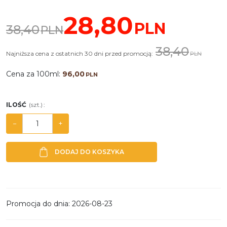
28,80
PLN
38,40
PLN
38,40
Najniższa cena z ostatnich 30 dni przed promocją:
PLN
Cena za 100ml:
96,00
PLN
ILOŚĆ
(szt.)
:
−
+
DODAJ DO KOSZYKA
Promocja do dnia
:
2026-08-23