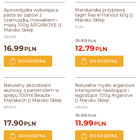
BESTSELLER
Ajurwedyjska wybielajaca
Marokańska przyprawa
PROMOCJA
pasta do zębów z
tagin Ras el Hanout 60g ||
czarnuszką, miswakiem i
Maroko Sklep
miętą 100g ARGANOVE ||
FL54
Maroko Sklep
AR055
15.99
PLN
16.99
12.79
PLN
PLN
DO KOSZYKA
DO KOSZYKA
PROMOCJA
Naturalny dezodorant
Naturalne mydło arganowe
ałunowy z pantenolem w
intensywnie nawilżające i
sprayu 100ml Beaute
łagodzące 100g Arganove
Marrakech || Maroko Sklep
|| Maroko Sklep
BM301
AR034
15.99
PLN
17.90
11.99
PLN
PLN
DO KOSZYKA
DO KOSZYKA