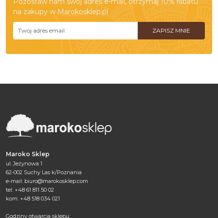
Pozostaw nam swój adres e-mail, otrzymaj 10% rabatu
na zakupy w Marokosklep.pl
Maroko Sklep
ul. Jeżynowa 1
62-002 Suchy Las k/Poznania
e-mail:
biuro@marokosklep.com
tel: +48 61 811 50 02
kom: +48 518 034 021
Godziny otwarcia sklepu: