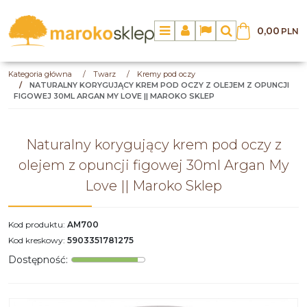
0,00
PLN
Menu
Panel
Lang
Szukaj
Kategoria główna
/
Twarz
/
Kremy pod oczy
/
NATURALNY KORYGUJĄCY KREM POD OCZY Z OLEJEM Z OPUNCJI
FIGOWEJ 30ML ARGAN MY LOVE || MAROKO SKLEP
Naturalny korygujący krem pod oczy z
olejem z opuncji figowej 30ml Argan My
Love || Maroko Sklep
Kod produktu
:
AM700
Kod kreskowy
:
5903351781275
Dostępność
: