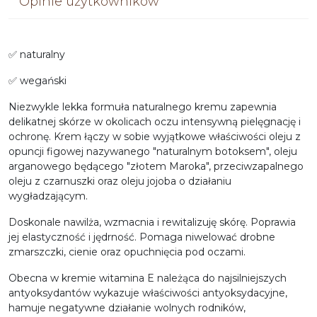
Opinie użytkowników
✅
naturalny
✅
wegański
Niezwykle lekka formuła naturalnego kremu zapewnia
delikatnej skórze w okolicach oczu intensywną pielęgnację i
ochronę. Krem łączy w sobie wyjątkowe właściwości oleju z
opuncji figowej nazywanego "naturalnym botoksem", oleju
arganowego będącego "złotem Maroka", przeciwzapalnego
oleju z czarnuszki oraz oleju jojoba o działaniu
wygładzającym.
Doskonale nawilża, wzmacnia i rewitalizuję skórę. Poprawia
jej elastyczność i jędrność. Pomaga niwelować drobne
zmarszczki, cienie oraz opuchnięcia pod oczami.
Obecna w kremie witamina E należąca do najsilniejszych
antyoksydantów wykazuje właściwości antyoksydacyjne,
hamuje negatywne działanie wolnych rodników,