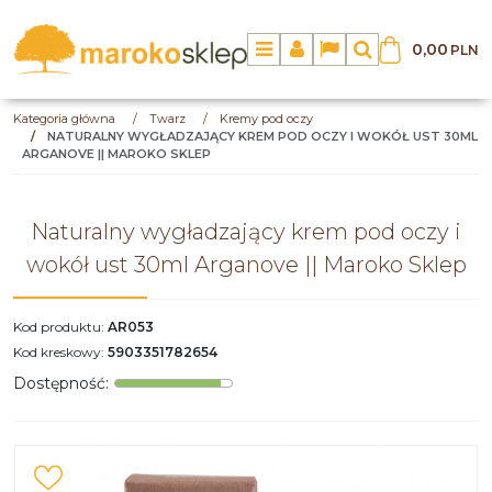
0,00
PLN
Menu
Panel
Lang
Szukaj
Kategoria główna
/
Twarz
/
Kremy pod oczy
/
NATURALNY WYGŁADZAJĄCY KREM POD OCZY I WOKÓŁ UST 30ML
ARGANOVE || MAROKO SKLEP
Naturalny wygładzający krem pod oczy i
wokół ust 30ml Arganove || Maroko Sklep
Kod produktu
:
AR053
Kod kreskowy
:
5903351782654
Dostępność
: