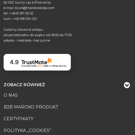
62-002 Suchy Las k/Poznania
e-mail:
biuro@marokosklep.com
tel: +48 61 811 50 02
kom: +48 518 034 021
Godziny otwarcia sklepu:
od poniedziałku do piątku od 09:00 do 17:00
sobota - niedziela: nieczynne
4.9
Na podstawie
6024
opinii
z całego okresu
ZOBACZ RÓWNIEŻ
O NAS
B2B MAROKO PRODUKT
CERTYFIKATY
POLITYKA „COOKIES”