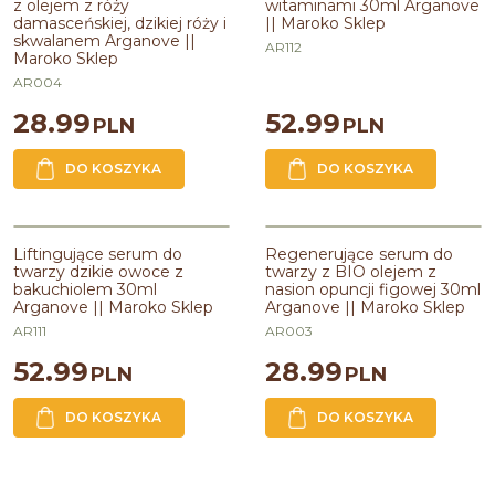
z olejem z róży
witaminami 30ml Arganove
damasceńskiej, dzikiej róży i
|| Maroko Sklep
skwalanem Arganove ||
AR112
Maroko Sklep
AR004
28.99
52.99
PLN
PLN
DO KOSZYKA
DO KOSZYKA
Liftingujące serum do
Regenerujące serum do
twarzy dzikie owoce z
twarzy z BIO olejem z
bakuchiolem 30ml
nasion opuncji figowej 30ml
Arganove || Maroko Sklep
Arganove || Maroko Sklep
AR111
AR003
52.99
28.99
PLN
PLN
DO KOSZYKA
DO KOSZYKA