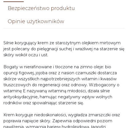
Bezpieczeństwo produktu
Opinie użytkowników
Silnie korygujący krem ze starożytnym olejkiem mirtowym
jest polecany do pielęgnacji suchej i wrażliwej na starzenie się
skóry wokół oczu i ust.
Bogaty w nierafinowane i tłoczone na zimno oleje: bio
opuncji figowej, jojoba oraz z nasion czarnuszki dostarcza
skórze wszystkich najpotrzebniejszych witamin i kwasów
tłuszczowych do regeneracji oraz odnowy. Wzbogacony o
witaminę E nazywaną witaminą młodości, działa silnie
antyoksydacyjnie, hamując negatywny wpływ wolnych
rodników oraz spowalniając starzenie się.
Krem koryguje niedoskonałości, wygładza zmarszczki oraz
poprawia napięcie skóry. Zapewnia odpowiedni poziom
nawilżenia, wzmacnia barierę hydrolipidową, łagodzi