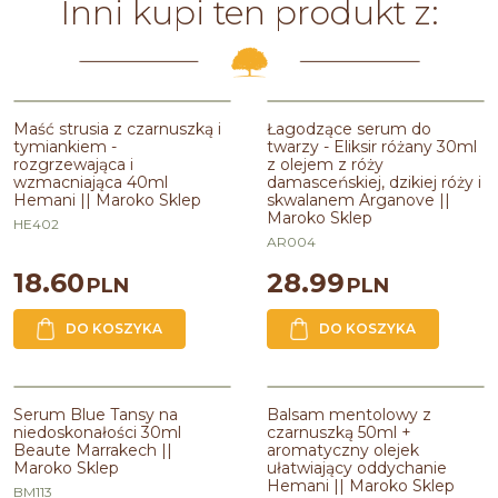
Inni kupi ten produkt z:
Maść strusia z czarnuszką i
Łagodzące serum do
tymiankiem -
twarzy - Eliksir różany 30ml
rozgrzewająca i
z olejem z róży
wzmacniająca 40ml
damasceńskiej, dzikiej róży i
Hemani || Maroko Sklep
skwalanem Arganove ||
Maroko Sklep
HE402
AR004
18.60
28.99
PLN
PLN
DO KOSZYKA
DO KOSZYKA
Serum Blue Tansy na
Balsam mentolowy z
niedoskonałości 30ml
czarnuszką 50ml +
Beaute Marrakech ||
aromatyczny olejek
Maroko Sklep
ułatwiający oddychanie
Hemani || Maroko Sklep
BM113