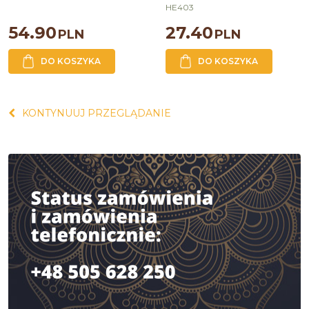
HE403
54.90
27.40
PLN
PLN
DO KOSZYKA
DO KOSZYKA
KONTYNUUJ PRZEGLĄDANIE