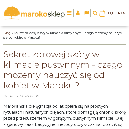
0,00
PLN
Menu
Panel
Lang
Szukaj
Blog
»
Sekret zdrowej skóry w klimacie pustynnym - czego możemy nauczyć
się od kobiet w Maroku?
Sekret zdrowej skóry w
klimacie pustynnym - czego
możemy nauczyć się od
kobiet w Maroku?
Dodano:
2026-06-10
Marokańska pielęgnacja
od lat opiera się na prostych
rytuałach i naturalnych olejach, które pomagają chronić skórę
przed przesuszeniem w gorącym, pustynnym klimacie. Olej
arganowy, oraz tradycyjne metody oczyszczania do dziś są