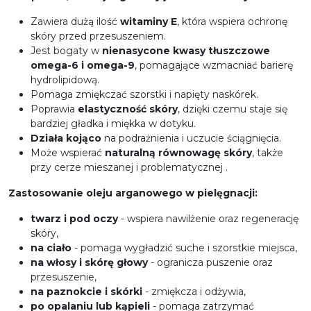
Zawiera dużą ilość
witaminy E
, która wspiera ochronę
skóry przed przesuszeniem.
Jest bogaty w
nienasycone kwasy tłuszczowe
omega-6 i omega-9
, pomagające wzmacniać barierę
hydrolipidową.
Pomaga zmiękczać szorstki i napięty naskórek.
Poprawia
elastyczność skóry
, dzięki czemu staje się
bardziej gładka i miękka w dotyku.
Działa kojąco
na podrażnienia i uczucie ściągnięcia.
Może wspierać
naturalną równowagę skóry
, także
przy cerze mieszanej i problematycznej .
Zastosowanie oleju arganowego w pielęgnacji:
twarz i pod oczy
- wspiera nawilżenie oraz regenerację
skóry,
na ciało
- pomaga wygładzić suche i szorstkie miejsca,
na włosy i skórę głowy
- ogranicza puszenie oraz
przesuszenie,
na paznokcie i skórki
- zmiękcza i odżywia,
po opalaniu lub kąpieli
- pomaga zatrzymać