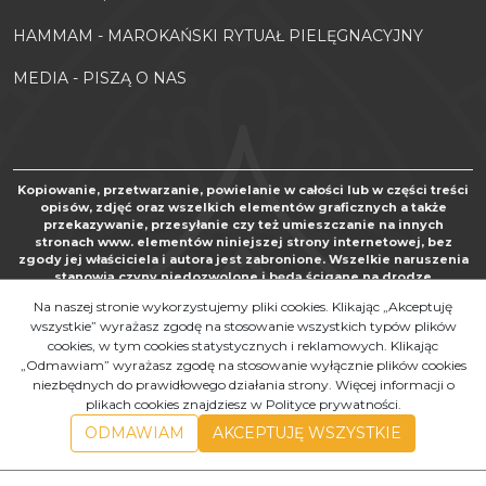
HAMMAM - MAROKAŃSKI RYTUAŁ PIELĘGNACYJNY
MEDIA - PISZĄ O NAS
Kopiowanie, przetwarzanie, powielanie w całości lub w części treści
opisów, zdjęć oraz wszelkich elementów graficznych a także
przekazywanie, przesyłanie czy też umieszczanie na innych
stronach www. elementów niniejszej strony internetowej, bez
zgody jej właściciela i autora jest zabronione. Wszelkie naruszenia
stanowią czyny niedozwolone i będą ścigane na drodze
postępowania karnego oraz cywilnego, zgodnie z art. 267 Kodeksu
Na naszej stronie wykorzystujemy pliki cookies. Klikając „Akceptuję
karnego, art. 24 i 25 Ustawy o zwalczaniu nieuczciwej konkurencji
wszystkie” wyrażasz zgodę na stosowanie wszystkich typów plików
oraz art. 116 i nast. Ustawy o prawie autorskim i prawach pokrewnych
cookies, w tym cookies statystycznych i reklamowych. Klikając
„Odmawiam” wyrażasz zgodę na stosowanie wyłącznie plików cookies
Copyright by MAROKOSKLEP.COM 2010 - 2021. Al rights reserved.
niezbędnych do prawidłowego działania strony. Więcej informacji o
InfoSerwis
-
SklepyBestSeller.pl
plikach cookies znajdziesz w Polityce prywatności.
ODMAWIAM
AKCEPTUJĘ WSZYSTKIE