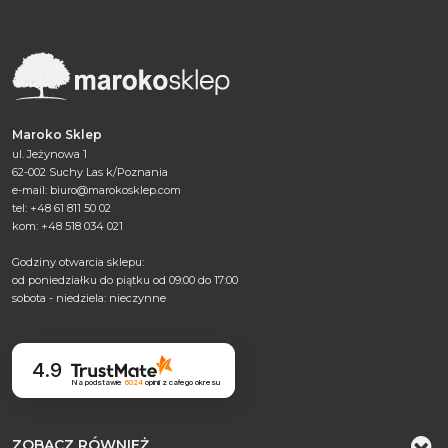
Maroko Sklep
ul. Jeżynowa 1
62-002 Suchy Las k/Poznania
e-mail:
biuro@marokosklep.com
tel: +48 61 811 50 02
kom: +48 518 034 021
Godziny otwarcia sklepu:
od poniedziałku do piątku od 09:00 do 17:00
sobota - niedziela: nieczynne
4.9
Na podstawie
6024
opinii
z całego okresu
ZOBACZ RÓWNIEŻ