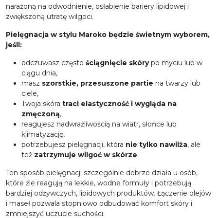
narażoną na odwodnienie, osłabienie bariery lipidowej i
zwiększoną utratę wilgoci.
Pielęgnacja w stylu Maroko będzie świetnym wyborem,
jeśli:
odczuwasz częste
ściągnięcie skóry
po myciu lub w
ciągu dnia,
masz
szorstkie, przesuszone partie
na twarzy lub
ciele,
Twoja skóra
traci elastyczność i
wygląda na
zmęczoną
,
reagujesz nadwrażliwością na wiatr, słońce lub
klimatyzację,
potrzebujesz pielęgnacji, która
nie tylko nawilża
, ale
też
zatrzymuje wilgoć w skórze
.
Ten sposób pielęgnacji szczególnie dobrze działa u osób,
które źle reagują na lekkie, wodne formuły i potrzebują
bardziej odżywczych, lipidowych produktów. Łączenie olejów
i maseł pozwala stopniowo odbudować komfort skóry i
zmniejszyć uczucie suchości.