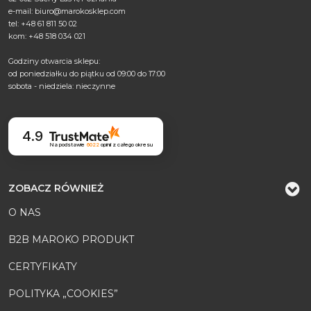
e-mail:
biuro@marokosklep.com
tel: +48 61 811 50 02
kom: +48 518 034 021
Godziny otwarcia sklepu:
od poniedziałku do piątku od 09:00 do 17:00
sobota - niedziela: nieczynne
4.9
Na podstawie
6022
opinii
z całego okresu
ZOBACZ RÓWNIEŻ
O NAS
B2B MAROKO PRODUKT
CERTYFIKATY
POLITYKA „COOKIES”