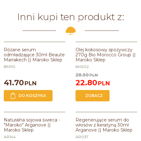
Inni kupi ten produkt z:
PROMOCJA
Różane serum
Olej kokosowy spożywczy
odmładzające 30ml Beaute
270g Bio Morocco Group ||
Marrakech || Maroko Sklep
Maroko Sklep
BM110
KM202
28.50
PLN
41.70
22.80
PLN
PLN
DO KOSZYKA
ZOBACZ
PROMOCJA
Naturalna sojowa świeca -
Regenerujące serum do
"Maroko" Arganove ||
włosów z keratyną 30ml
Maroko Sklep
Arganove || Maroko Sklep
AR144
AR037