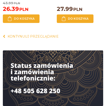
43.99
PLN
26.39
27.99
PLN
PLN
DO KOSZYKA
DO KOSZYKA
KONTYNUUJ PRZEGLĄDANIE