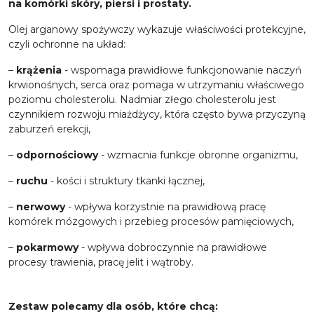
na komórki skóry, piersi i prostaty.
Olej arganowy spożywczy wykazuje właściwości protekcyjne,
czyli ochronne na układ:
–
krążenia
- wspomaga prawidłowe funkcjonowanie naczyń
krwionośnych, serca oraz pomaga w utrzymaniu właściwego
poziomu cholesterolu. Nadmiar złego cholesterolu jest
czynnikiem rozwoju miażdżycy, która często bywa przyczyną
zaburzeń erekcji,
–
odpornościowy
- wzmacnia funkcje obronne organizmu,
–
ruchu
- kości i struktury tkanki łącznej,
–
nerwowy
- wpływa korzystnie na prawidłową pracę
komórek mózgowych i przebieg procesów pamięciowych,
–
pokarmowy
- wpływa dobroczynnie na prawidłowe
procesy trawienia, pracę jelit i wątroby.
Zestaw polecamy dla osób, które chcą: