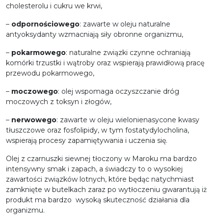
cholesterolu i cukru we krwi,
–
odpornościowego
: zawarte w oleju naturalne
antyoksydanty wzmacniają siły obronne organizmu,
–
pokarmowego
: naturalne związki czynne ochraniają
komórki trzustki i wątroby oraz wspierają prawidłową pracę
przewodu pokarmowego,
–
moczowego
: olej wspomaga oczyszczanie dróg
moczowych z toksyn i złogów,
–
nerwowego
: zawarte w oleju wielonienasycone kwasy
tłuszczowe oraz fosfolipidy, w tym fostatydylocholina,
wspierają procesy zapamiętywania i uczenia się.
Olej z czarnuszki siewnej tłoczony w Maroku ma bardzo
intensywny smak i zapach, a świadczy to o wysokiej
zawartości związków lotnych, które będąc natychmiast
zamknięte w butelkach zaraz po wytłoczeniu gwarantują iż
produkt ma bardzo wysoką skuteczność działania dla
organizmu.