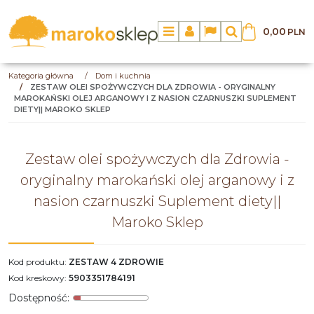
0,00
PLN
Menu
Panel
Lang
Szukaj
Kategoria główna
/
Dom i kuchnia
/
ZESTAW OLEI SPOŻYWCZYCH DLA ZDROWIA - ORYGINALNY
MAROKAŃSKI OLEJ ARGANOWY I Z NASION CZARNUSZKI SUPLEMENT
DIETY|| MAROKO SKLEP
Zestaw olei spożywczych dla Zdrowia -
oryginalny marokański olej arganowy i z
nasion czarnuszki Suplement diety||
Maroko Sklep
Kod produktu
:
ZESTAW 4 ZDROWIE
Kod kreskowy
:
5903351784191
Dostępność
: