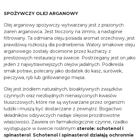
SPOŻYWCZY OLEJ ARGANOWY
Olej arganowy spożywczy wytwarzany jest z prażonych
ziaren arganowca. Jest tłoczony na zimno, a następnie
filtrowany. Ta odmiana oleju posiada aromat orzechowy, jest
prawdziwą rozkoszą dla podniebienia. Walory smakowe oleju
arganowego zostały docenione przez kucharzy z
prestiżowych restauracji na świecie. Postrzegany jest on jako
jeden z najwytrawniejszych olejów jadalnych.
Podkreśla
smak potraw, polecany jako dodatek do kasz, surówek,
pieczywa, ryb lub grillowanego mięsa.
Olej jest źródłem naturalnych, bioaktywnych związków
czynnych oraz niezbędnych nienasyconych kwasów
tłuszczowych, które nie są wytwarzane przez organizm
ludzki i muszą być dostarczane z zewnątrz. Bogactwo
składników odżywczych nadaje olejowi prozdrowotne
właściwości. Zawiera on farmakologicznie czynne, rzadko
występujące w świecie roślinnym
sterole: schotenol i
spinasterol
.
Schotenol i spinasterol działają ochronnie