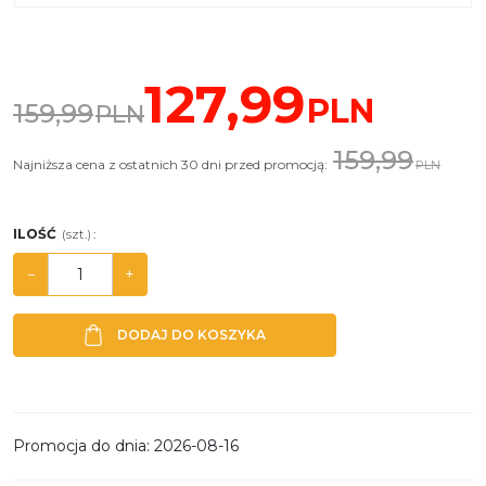
127,99
PLN
159,99
PLN
159,99
Najniższa cena z ostatnich 30 dni przed promocją:
PLN
ILOŚĆ
(szt.)
:
−
+
DODAJ DO KOSZYKA
Promocja do dnia
:
2026-08-16