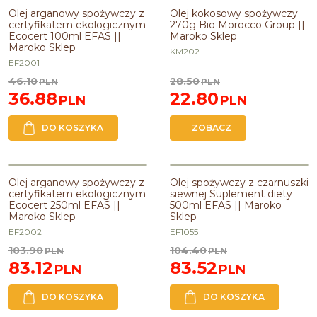
PROMOCJA
PROMOCJA
Olej arganowy spożywczy z
Olej kokosowy spożywczy
certyfikatem ekologicznym
270g Bio Morocco Group ||
Ecocert 100ml EFAS ||
Maroko Sklep
Maroko Sklep
KM202
EF2001
46.10
28.50
PLN
PLN
36.88
22.80
PLN
PLN
DO KOSZYKA
ZOBACZ
PROMOCJA
PROMOCJA
Olej arganowy spożywczy z
Olej spożywczy z czarnuszki
certyfikatem ekologicznym
siewnej Suplement diety
Ecocert 250ml EFAS ||
500ml EFAS || Maroko
Maroko Sklep
Sklep
EF2002
EF1055
103.90
104.40
PLN
PLN
83.12
83.52
PLN
PLN
DO KOSZYKA
DO KOSZYKA