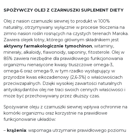
SPOŻYWCZY OLEJ Z CZARNUSZKI SUPLEMENT DIETY
Olej z nasion czarnuszki siewnej to produkt w 100%
naturalny, otrzymywany wyłącznie w procesie tłoczenia na
zimno nasion roślin rosnących na czystych terenach Maroka.
Zawiera olejek lotny, którego głównym składnikiem jest
aktywny farmakologicznie tymochinon
, witaminy,
minerały, alkaloidy, flawonoidy, saponiny, fitosterole. Olej w
85% zawiera niezbędne dla prawidłowego funkcjonowania
organizmu nienasycone kwasy tłuszczowe omega-3,
omega-6 oraz omega-9, w tym rzadko występujący w
przyrodzie kwas eikozadienowy (2,6-3%) o właściwościach
przeciwzapalnych. Dzięki wysokiej zawartości naturalnych
antyoksydantów olej nie traci swoich cennych właściwości i
może być przechowywany przez dłuższy czas.
Spożywanie oleju z czarnuszki siewnej wpływa ochronnie na
komórki organizmu oraz korzystnie na prawidłowe
funkcjonowanie układów:
–
krążenia
: wspomaga utrzymanie prawidłowego poziomu