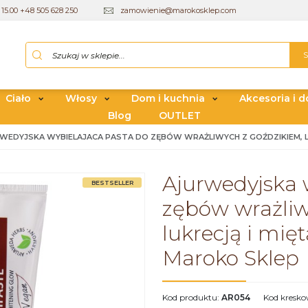
15.00 +48 505 628 250
zamowienie@marokosklep.com
Ciało
Włosy
Dom i kuchnia
Akcesoria i d
Blog
OUTLET
WEDYJSKA WYBIELAJACA PASTA DO ZĘBÓW WRAŻLIWYCH Z GOŹDZIKIEM, LU
Ajurwedyjska 
BESTSELLER
zębów wrażliw
lukrecją i mi
Maroko Sklep
Kod produktu
:
AR054
Kod kresk