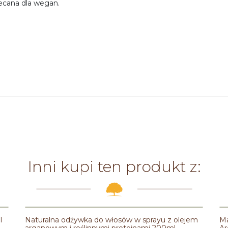
ecana dla wegan.
Inni kupi ten produkt z:
l
Naturalna odżywka do włosów w sprayu z olejem
Ma