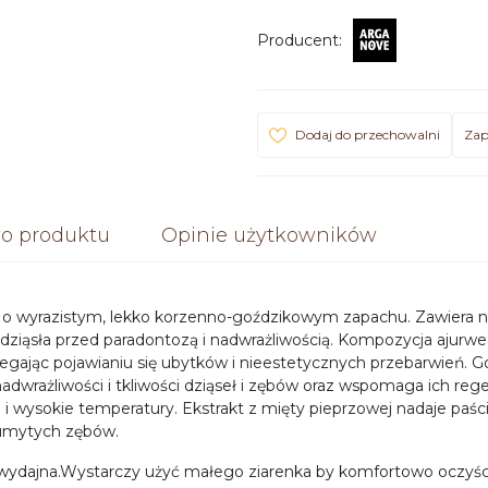
Producent
:
Dodaj do przechowalni
Zap
o produktu
Opinie użytkowników
 wyrazistym, lekko korzenno-goździkowym zapachu. Zawiera natu
dziąsła przed paradontozą i nadwrażliwością. Kompozycja ajurwedyj
egając pojawianiu się ubytków i nieestetycznych przebarwień. G
nadwrażliwości i tkliwości dziąseł i zębów oraz wspomaga ich re
ie i wysokie temperatury. Ekstrakt z mięty pieprzowej nadaje paś
 umytych zębów.
ydajna.Wystarczy użyć małego ziarenka by komfortowo oczyści