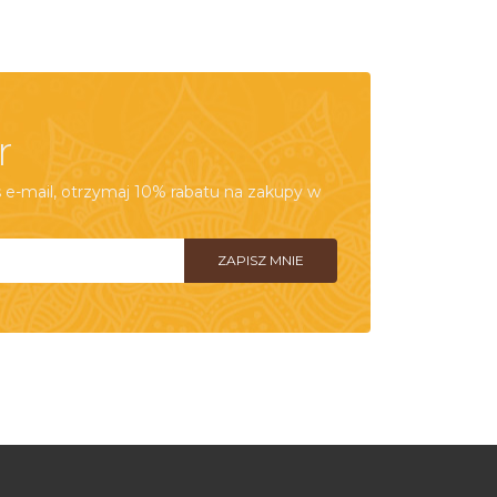
r
e-mail, otrzymaj 10% rabatu na zakupy w