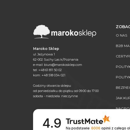
ZOBAC
O NAS
B2B M
Maroko Sklep
ul. Jeżynowa 1
CERTYF
62-002 Suchy Las k/Poznania
e-mail:
biuro@marokosklep.com
POLITY
tel: +48 61 811 50 02
kom: +48 518 034 021
POLITY
Godziny otwarcia sklepu:
BEZPI
od poniedziałku do piątku od 09:00 do 17:00
sobota - niedziela: nieczynne
JAK K
NAGRO
4.9
Na podstawie
6006
opinii
z całego 