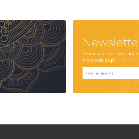
Newslette
Pozostaw nam swój adres 
Marokosklep.pl