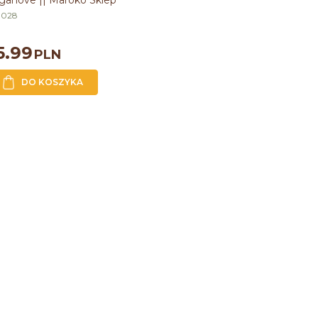
ganove || Maroko Sklep
R028
5.99
PLN
DO KOSZYKA