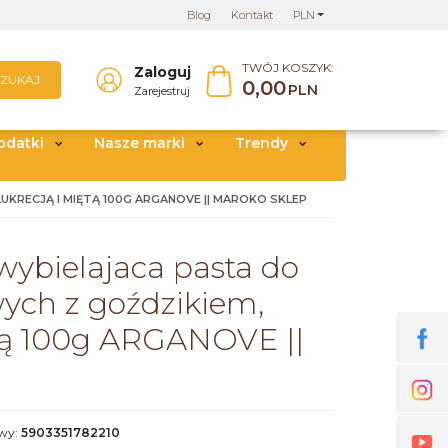
Blog
Kontakt
PLN
TWÓJ KOSZYK:
Zaloguj
SZUKAJ
0,00
PLN
Zarejestruj
odatki
Nasze marki
Trendy
KRECJĄ I MIĘTĄ 100G ARGANOVE || MAROKO SKLEP
wybielajaca pasta do
ych z goździkiem,
ętą 100g ARGANOVE ||
owy
:
5903351782210