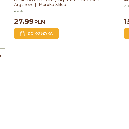
arganowym i roślinnymi proteinami 200ml
Ar
Arganove || Maroko Sklep
A
AR149
27.99
1
PLN
DO KOSZYKA
em