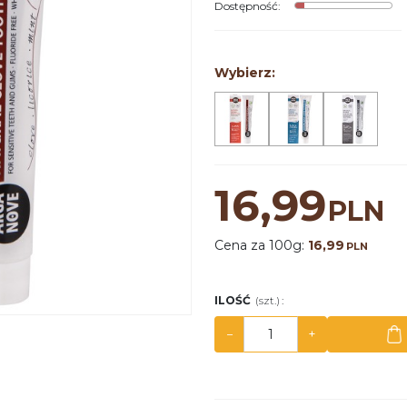
Dostępność
:
Wybierz:
16,99
PLN
Cena za 100g:
16,99
PLN
ILOŚĆ
(szt.)
:
−
+