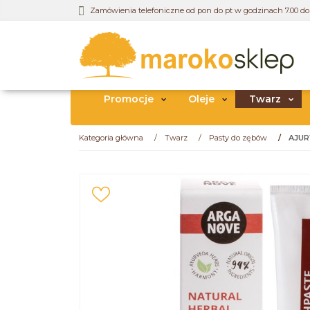
Zamówienia telefoniczne od pon do pt w godzinach 7.00 do 
Promocje
Oleje
Twarz
Kategoria główna
/
Twarz
/
Pasty do zębów
/
AJUR