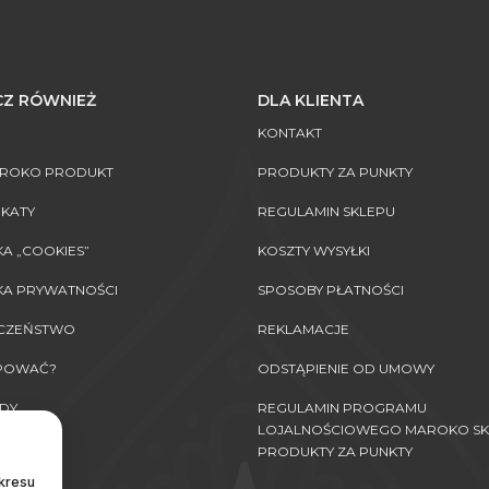
Z RÓWNIEŻ
DLA KLIENTA
KONTAKT
AROKO PRODUKT
PRODUKTY ZA PUNKTY
IKATY
REGULAMIN SKLEPU
KA „COOKIES”
KOSZTY WYSYŁKI
KA PRYWATNOŚCI
SPOSOBY PŁATNOŚCI
ECZEŃSTWO
REKLAMACJE
UPOWAĆ?
ODSTĄPIENIE OD UMOWY
DY
REGULAMIN PROGRAMU
LOJALNOŚCIOWEGO MAROKO SK
PRODUKTY ZA PUNKTY
okresu