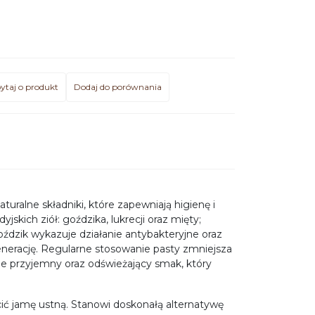
ytaj o produkt
Dodaj do porównania
ralne składniki, które zapewniają higienę i
skich ziół: goździka, lukrecji oraz mięty;
oździk wykazuje działanie antybakteryjne oraz
generację. Regularne stosowanie pasty zmniejsza
cie przyjemny oraz odświeżający smak, który
ć jamę ustną. Stanowi doskonałą alternatywę