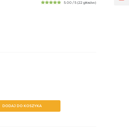
5.00
/
5
(
22
głosów)
DODAJ DO KOSZYKA