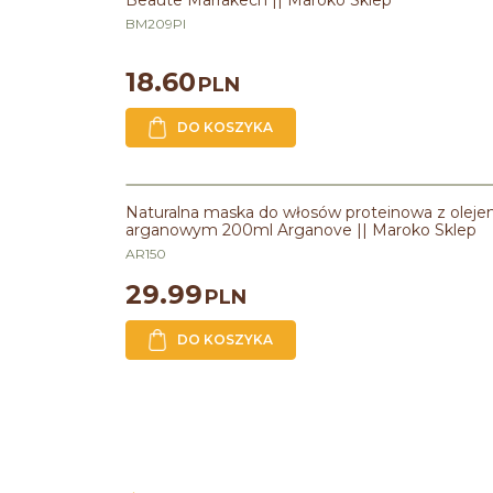
Beaute Marrakech || Maroko Sklep
BM209PI
18.60
PLN
DO KOSZYKA
Naturalna maska do włosów proteinowa z olej
arganowym 200ml Arganove || Maroko Sklep
AR150
29.99
PLN
DO KOSZYKA