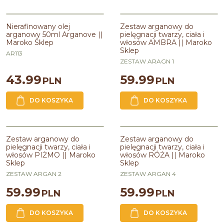
Nierafinowany olej arganowy
Zestaw arganowy do pielęgnacji
BESTSELLER
50ml Arganove || Maroko Sklep
twarzy, ciała i włosów AMBRA ||
Nierafinowany olej
Zestaw arganowy do
Maroko Sklep
arganowy 50ml Arganove ||
pielęgnacji twarzy, ciała i
Pojemność
:
50ml
Maroko Sklep
włosów AMBRA || Maroko
Zawiera olej
:
arganowy
Sklep
AR113
ZESTAW ARAGN 1
43.99
59.99
PLN
PLN
DO KOSZYKA
DO KOSZYKA
Zestaw arganowy do pielęgnacji
Zestaw arganowy do pielęgnacji
BESTSELLER
BESTSELLER
twarzy, ciała i włosów AMBRA ||
twarzy, ciała i włosów RÓŻA ||
Zestaw arganowy do
Zestaw arganowy do
Maroko Sklep
Maroko Sklep
pielęgnacji twarzy, ciała i
pielęgnacji twarzy, ciała i
włosów PIŻMO || Maroko
włosów RÓŻA || Maroko
Sklep
Sklep
ZESTAW ARGAN 2
ZESTAW ARGAN 4
59.99
59.99
PLN
PLN
DO KOSZYKA
DO KOSZYKA