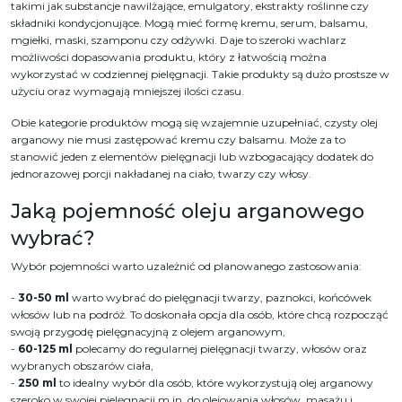
takimi jak substancje nawilżające, emulgatory, ekstrakty roślinne czy
składniki kondycjonujące. Mogą mieć formę kremu, serum, balsamu,
mgiełki, maski, szamponu czy odżywki. Daje to szeroki wachlarz
możliwości dopasowania produktu, który z łatwością można
wykorzystać w codziennej pielęgnacji. Takie produkty są dużo prostsze w
użyciu oraz wymagają mniejszej ilości czasu.
Obie kategorie produktów mogą się wzajemnie uzupełniać, czysty olej
arganowy nie musi zastępować kremu czy balsamu. Może za to
stanowić jeden z elementów pielęgnacji lub wzbogacający dodatek do
jednorazowej porcji nakładanej na ciało, twarzy czy włosy.
Jaką pojemność oleju arganowego
wybrać?
Wybór pojemności warto uzależnić od planowanego zastosowania:
-
30-50 ml
warto wybrać do pielęgnacji twarzy, paznokci, końcówek
włosów lub na podróż. To doskonała opcja dla osób, które chcą rozpocząć
swoją przygodę pielęgnacyjną z olejem arganowym,
-
60-125 ml
polecamy do regularnej pielęgnacji twarzy, włosów oraz
wybranych obszarów ciała,
-
250 ml
to idealny wybór dla osób, które wykorzystują olej arganowy
szeroko w swojej pielęgnacji m.in. do olejowania włosów, masażu i