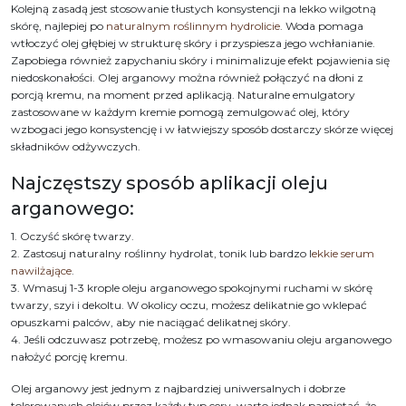
Kolejną zasadą jest stosowanie tłustych konsystencji na lekko wilgotną
skórę, najlepiej po
naturalnym roślinnym hydrolicie
. Woda pomaga
wtłoczyć olej głębiej w strukturę skóry i przyspiesza jego wchłanianie.
Zapobiega również zapychaniu skóry i minimalizuje efekt pojawienia się
niedoskonałości. Olej arganowy można również połączyć na dłoni z
porcją kremu, na moment przed aplikacją. Naturalne emulgatory
zastosowane w każdym kremie pomogą zemulgować olej, który
wzbogaci jego konsystencję i w łatwiejszy sposób dostarczy skórze więcej
składników odżywczych.
Najczęstszy sposób aplikacji oleju
arganowego:
1. Oczyść skórę twarzy.
2. Zastosuj naturalny roślinny hydrolat, tonik lub bardzo l
ekkie serum
nawilżające
.
3. Wmasuj 1-3 krople oleju arganowego spokojnymi ruchami w skórę
twarzy, szyi i dekoltu. W okolicy oczu, możesz delikatnie go wklepać
opuszkami palców, aby nie naciągać delikatnej skóry.
4. Jeśli odczuwasz potrzebę, możesz po wmasowaniu oleju arganowego
nałożyć porcję kremu.
Olej arganowy jest jednym z najbardziej uniwersalnych i dobrze
tolerowanych olejów przez każdy typ cery, warto jednak pamiętać, że