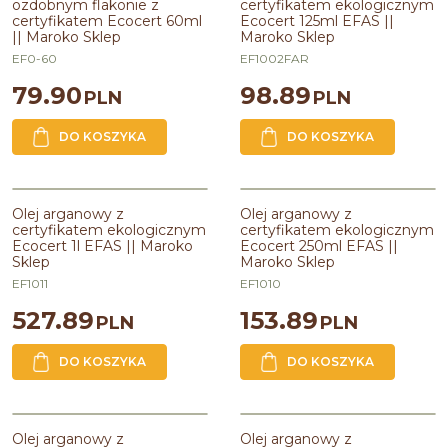
ozdobnym flakonie z
certyfikatem ekologicznym
certyfikatem Ecocert 60ml
Ecocert 125ml EFAS ||
Pojemność
:
60ml
Linia
:
GOLD ARGAN
|| Maroko Sklep
Maroko Sklep
Pojemność
:
125ml
EF0-60
EF1002FAR
79.90
98.89
PLN
PLN
DO KOSZYKA
DO KOSZYKA
Olej arganowy z certyfikatem
Olej arganowy z certyfikatem
ekologicznym Ecocert 1l EFAS ||
ekologicznym Ecocert 250ml EFAS
Olej arganowy z
Olej arganowy z
Maroko Sklep
|| Maroko Sklep
certyfikatem ekologicznym
certyfikatem ekologicznym
Ecocert 1l EFAS || Maroko
Ecocert 250ml EFAS ||
Linia
:
GOLD ARGAN
Sklep
Maroko Sklep
Pojemność
:
250ml
Zawiera olej
:
arganowy
EF1011
EF1010
527.89
153.89
PLN
PLN
DO KOSZYKA
DO KOSZYKA
Olej arganowy z certyfikatem
Olej arganowy z certyfikatem
PROMOCJA
ekologicznym Ecocert 30ml EFAS
ekologicznym Ecocert 500ml EFAS
Olej arganowy z
Olej arganowy z