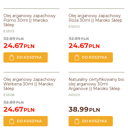
Olej arganowy zapachowy Piżmo
Olej arganowy zapachowy Róża
PROMOCJA
PROMOCJA
30ml || Maroko Sklep
30ml || Maroko Sklep
Olej arganowy zapachowy
Olej arganowy zapachowy
Piżmo 30ml || Maroko
Róża 30ml || Maroko Sklep
Pojemność
:
30ml
Pojemność
:
30ml
Sklep
ES300
ES303
32.89
32.89
PLN
PLN
24.67
24.67
PLN
PLN
DO KOSZYKA
DO KOSZYKA
Olej arganowy zapachowy
Naturalny bio olej arganowy 30ml
PROMOCJA
Werbena 30ml || Maroko Sklep
Arganove || Maroko Sklep
Olej arganowy zapachowy
Naturalny certyfikowany bio
Werbena 30ml || Maroko
olej arganowy 30ml
Pojemność
:
30ml
Pojemność
:
30ml
Sklep
Arganove || Maroko Sklep
Zawiera olej
:
arganowy
ES308
AR001
32.89
PLN
24.67
38.99
PLN
PLN
DO KOSZYKA
DO KOSZYKA