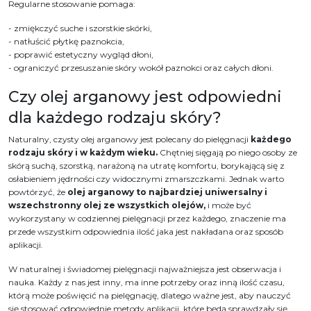
Regularne stosowanie pomaga:
- zmiękczyć suche i szorstkie skórki,
- natłuścić płytkę paznokcia,
- poprawić estetyczny wygląd dłoni,
- ograniczyć przesuszanie skóry wokół paznokci oraz całych dłoni.
Czy olej arganowy jest odpowiedni
dla każdego rodzaju skóry?
Naturalny, czysty olej arganowy jest polecany do pielęgnacji
każdego
rodzaju skóry i w każdym wieku.
Chętniej sięgają po niego osoby ze
skórą suchą, szorstką, narażoną na utratę komfortu, borykającą się z
osłabieniem jędrności czy widocznymi zmarszczkami. Jednak warto
powtórzyć, że
olej arganowy to najbardziej uniwersalny i
wszechstronny olej ze wszystkich olejów,
i może być
wykorzystany w codziennej pielęgnacji przez każdego, znaczenie ma
przede wszystkim odpowiednia ilość jaka jest nakładana oraz sposób
aplikacji.
W naturalnej i świadomej pielęgnacji najważniejsza jest obserwacja i
nauka. Każdy z nas jest inny, ma inne potrzeby oraz inną ilość czasu,
którą może poświęcić na pielęgnację, dlatego ważne jest, aby nauczyć
się stosować odpowiednie metody aplikacji, które będą sprawdzały się