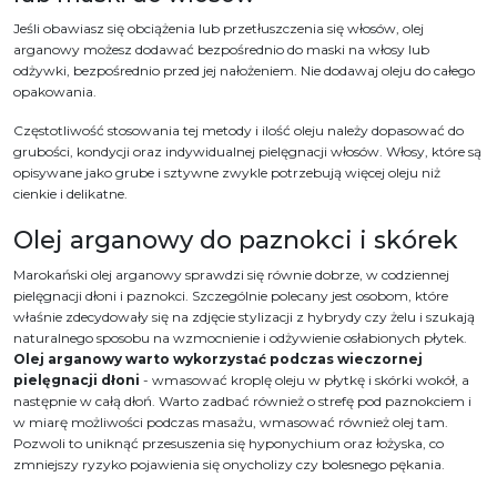
Jeśli obawiasz się obciążenia lub przetłuszczenia się włosów, olej
arganowy możesz dodawać bezpośrednio do maski na włosy lub
odżywki, bezpośrednio przed jej nałożeniem. Nie dodawaj oleju do całego
opakowania.
Częstotliwość stosowania tej metody i ilość oleju należy dopasować do
grubości, kondycji oraz indywidualnej pielęgnacji włosów. Włosy, które są
opisywane jako grube i sztywne zwykle potrzebują więcej oleju niż
cienkie i delikatne.
Olej arganowy do paznokci i skórek
Marokański olej arganowy sprawdzi się równie dobrze, w codziennej
pielęgnacji dłoni i paznokci. Szczególnie polecany jest osobom, które
właśnie zdecydowały się na zdjęcie stylizacji z hybrydy czy żelu i szukają
naturalnego sposobu na wzmocnienie i odżywienie osłabionych płytek.
Olej arganowy warto wykorzystać podczas wieczornej
pielęgnacji dłoni
- wmasować kroplę oleju w płytkę i skórki wokół, a
następnie w całą dłoń. Warto zadbać również o strefę pod paznokciem i
w miarę możliwości podczas masażu, wmasować również olej tam.
Pozwoli to uniknąć przesuszenia się hyponychium oraz łożyska, co
zmniejszy ryzyko pojawienia się onycholizy czy bolesnego pękania.