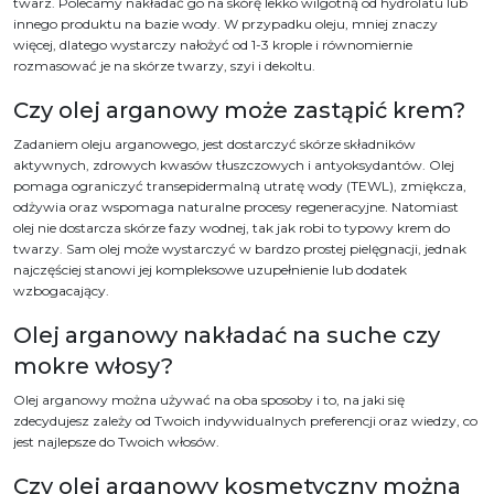
twarz. Polecamy nakładać go na skórę lekko wilgotną od hydrolatu lub
innego produktu na bazie wody. W przypadku oleju, mniej znaczy
więcej, dlatego wystarczy nałożyć od 1-3 krople i równomiernie
rozmasować je na skórze twarzy, szyi i dekoltu.
Czy olej arganowy może zastąpić krem?
Zadaniem oleju arganowego, jest dostarczyć skórze składników
aktywnych, zdrowych kwasów tłuszczowych i antyoksydantów. Olej
pomaga ograniczyć transepidermalną utratę wody (TEWL), zmiękcza,
odżywia oraz wspomaga naturalne procesy regeneracyjne. Natomiast
olej nie dostarcza skórze fazy wodnej, tak jak robi to typowy krem do
twarzy. Sam olej może wystarczyć w bardzo prostej pielęgnacji, jednak
najczęściej stanowi jej kompleksowe uzupełnienie lub dodatek
wzbogacający.
Olej arganowy nakładać na suche czy
mokre włosy?
Olej arganowy można używać na oba sposoby i to, na jaki się
zdecydujesz zależy od Twoich indywidualnych preferencji oraz wiedzy, co
jest najlepsze do Twoich włosów.
Czy olej arganowy kosmetyczny można