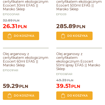
|| Maroko Sklep
|| Maroko Sklep
certyfikatem ekologicznym
certyfikatem ekologicznym
Ecocert 30ml EFAS ||
Ecocert 500ml EFAS ||
Pojemność
:
30ml
Linia
:
GOLD ARGAN
Maroko Sklep
Maroko Sklep
Pojemność
:
500ml
EF1000FAR
EF1009
32.89
PLN
26.31
285.89
PLN
PLN
DO KOSZYKA
DO KOSZYKA
Olej arganowy z certyfikatem
Olej arganowy z certyfikatem
PROMOCJA
ekologicznym Ecocert 60ml EFAS
ekologicznym Ecocert 50ml spray
Olej arganowy z
Olej arganowy z
|| Maroko Sklep
EFAS || Maroko Sklep
certyfikatem ekologicznym
certyfikatem
Ecocert 60ml EFAS ||
ekologicznym Ecocert
Pojemność
:
60ml
Linia
:
GOLD ARGAN
Maroko Sklep
50ml spray EFAS || Maroko
Zawiera olej
:
arganowy
Pojemność
:
50ml
Sklep
EF1001FAR
EF1006FAR
49.39
PLN
59.29
39.51
PLN
PLN
DO KOSZYKA
DO KOSZYKA