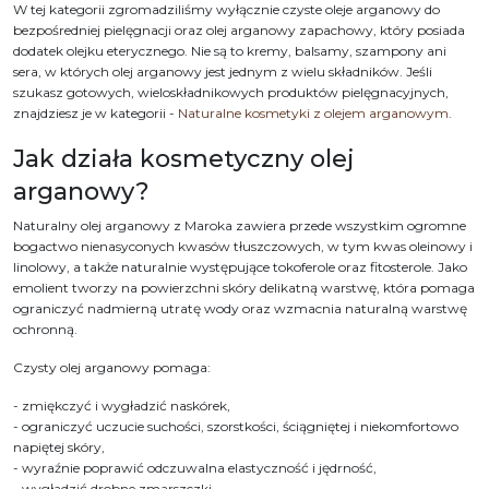
W tej kategorii zgromadziliśmy wyłącznie czyste oleje arganowy do
bezpośredniej pielęgnacji oraz olej arganowy zapachowy, który posiada
dodatek olejku eterycznego. Nie są to kremy, balsamy, szampony ani
sera, w których olej arganowy jest jednym z wielu składników. Jeśli
szukasz gotowych, wieloskładnikowych produktów pielęgnacyjnych,
znajdziesz je w kategorii -
Naturalne kosmetyki z olejem arganowym
.
Jak działa kosmetyczny olej
arganowy?
Naturalny olej arganowy z Maroka zawiera przede wszystkim ogromne
bogactwo nienasyconych kwasów tłuszczowych, w tym kwas oleinowy i
linolowy, a także naturalnie występujące tokoferole oraz fitosterole. Jako
emolient tworzy na powierzchni skóry delikatną warstwę, która pomaga
ograniczyć nadmierną utratę wody oraz wzmacnia naturalną warstwę
ochronną.
Czysty olej arganowy pomaga:
- zmiękczyć i wygładzić naskórek,
- ograniczyć uczucie suchości, szorstkości, ściągniętej i niekomfortowo
napiętej skóry,
- wyraźnie poprawić odczuwalna elastyczność i jędrność,
- wygładzić drobne zmarszczki,