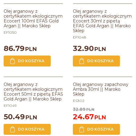
Olej arganowy z certyfikatem
Olej arganowy z certyfikatem
BESTSELLER
ekologicznym Ecocert 100ml EFAS
ekologicznym Ecocert 30ml z
Olej arganowy z
Olej arganowy z
Gold Argan || Maroko Sklep
pipetą EFAS Gold Argan || Maroko
certyfikatem ekologicznym
certyfikatem ekologicznym
Sklep
Ecocert 100ml EFAS Gold
Ecocert 30ml z pipetą
Pojemność
:
100ml
Argan || Maroko Sklep
EFAS Gold Argan || Maroko
Pojemność
:
30ml
Sklep
EF1050
EF1048
86.79
32.90
PLN
PLN
DO KOSZYKA
DO KOSZYKA
Olej arganowy z certyfikatem
Olej arganowy zapachowy Ambra
PROMOCJA
ekologicznym Ecocert 50ml z
30ml || Maroko Sklep
Olej arganowy z
Olej arganowy zapachowy
pipetą EFAS Gold Argan || Maroko
certyfikatem ekologicznym
Ambra 30ml || Maroko
Pojemność
:
30ml
Sklep
Ecocert 50ml z pipetą EFAS
Sklep
Gold Argan || Maroko Sklep
Pojemność
:
50ml
ES302
EF1049
32.89
PLN
50.49
24.67
PLN
PLN
DO KOSZYKA
DO KOSZYKA