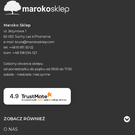
Maroko Sklep
ul. Jeżynowa 1
62-002 Suchy Las k/Poznania
e-mail:
biuro@marokosklep.com
tel: +48 61 811 50 02
kom: +48 518 034 021
Godziny otwarcia sklepu:
od poniedziałku do piątku od 09:00 do 17:00
sobota - niedziela: nieczynne
4.9
Na podstawie
6043
opinii
z całego okresu
ZOBACZ RÓWNIEŻ
O NAS