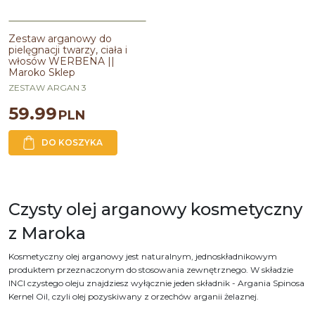
Zestaw arganowy do pielęgnacji
BESTSELLER
twarzy, ciała i włosów WERBENA
Zestaw arganowy do
|| Maroko Sklep
pielęgnacji twarzy, ciała i
włosów WERBENA ||
Maroko Sklep
ZESTAW ARGAN 3
59.99
PLN
DO KOSZYKA
Czysty olej arganowy kosmetyczny
z Maroka
Kosmetyczny olej arganowy jest naturalnym, jednoskładnikowym
produktem przeznaczonym do stosowania zewnętrznego. W składzie
INCI czystego oleju znajdziesz wyłącznie jeden składnik - Argania Spinosa
Kernel Oil, czyli olej pozyskiwany z orzechów arganii żelaznej.