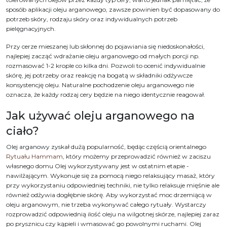
sposób aplikacji oleju arganowego, zawsze powinien być dopasowany do
potrzeb skóry, rodzaju skóry oraz indywidualnych potrzeb
pielęgnacyjnych.
Przy cerze mieszanej lub skłonnej do pojawiania się niedoskonałości,
najlepiej zacząć wdrażanie oleju arganowego od małych porcji np.
rozmasować 1-2 krople co kilka dni. Pozwoli to ocenić indywidualnie
skórę, jej potrzeby oraz reakcję na bogatą w składniki odżywcze
konsystencję oleju. Naturalne pochodzenie oleju arganowego nie
oznacza, że każdy rodzaj cery będzie na niego identycznie reagował.
Jak używać oleju arganowego na
ciało?
Olej arganowy zyskał dużą popularność, będąc częścią orientalnego
Rytuału Hammam
, który możemy przeprowadzić również w zaciszu
własnego domu Olej wykorzystywany jest w ostatnim etapie -
nawilżającym. Wykonuje się za pomocą niego relaksujący masaż, który
przy wykorzystaniu odpowiedniej techniki, nie tylko relaksuje mięśnie ale
również odżywia dogłębnie skórę. Aby wykorzystać moc drzemiącą w
oleju arganowym, nie trzeba wykonywać całego rytuały. Wystarczy
rozprowadzić odpowiednią ilość oleju na wilgotnej skórze, najlepiej zaraz
po prysznicu czy kąpieli i wmasować go powolnymi ruchami. Olej