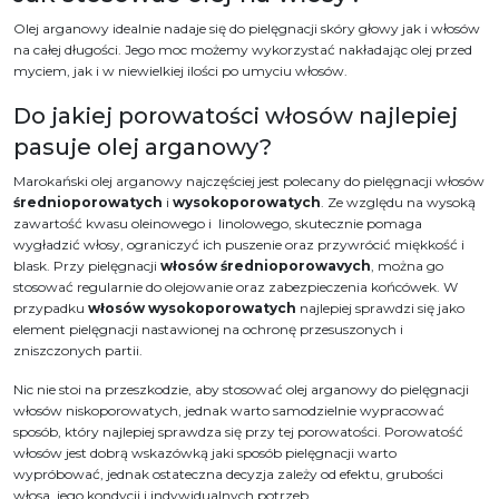
Olej arganowy idealnie nadaje się do pielęgnacji skóry głowy jak i włosów
na całej długości. Jego moc możemy wykorzystać nakładając olej przed
myciem, jak i w niewielkiej ilości po umyciu włosów.
Do jakiej porowatości włosów najlepiej
pasuje olej arganowy?
Marokański olej arganowy najczęściej jest polecany do pielęgnacji włosów
średnioporowatych
i
wysokoporowatych
. Ze względu na wysoką
zawartość kwasu oleinowego i linolowego, skutecznie pomaga
wygładzić włosy, ograniczyć ich puszenie oraz przywrócić miękkość i
blask. Przy pielęgnacji
włosów średnioporowavych
, można go
stosować regularnie do olejowanie oraz zabezpieczenia końcówek. W
przypadku
włosów wysokoporowatych
najlepiej sprawdzi się jako
element pielęgnacji nastawionej na ochronę przesuszonych i
zniszczonych partii.
Nic nie stoi na przeszkodzie, aby stosować olej arganowy do pielęgnacji
włosów niskoporowatych, jednak warto samodzielnie wypracować
sposób, który najlepiej sprawdza się przy tej porowatości. Porowatość
włosów jest dobrą wskazówką jaki sposób pielęgnacji warto
wypróbować, jednak ostateczna decyzja zależy od efektu, grubości
włosa, jego kondycji i indywidualnych potrzeb.