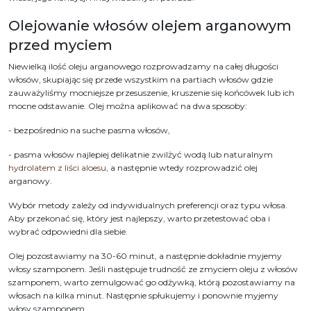
Olejowanie włosów olejem arganowym
przed myciem
Niewielką ilość oleju arganowego rozprowadzamy na całej długości
włosów, skupiając się przede wszystkim na partiach włosów gdzie
zauważyliśmy mocniejsze przesuszenie, kruszenie się końcówek lub ich
mocne odstawanie. Olej można aplikować na dwa sposoby:
- bezpośrednio na suche pasma włosów,
- pasma włosów najlepiej delikatnie zwilżyć wodą lub naturalnym
hydrolatem z liści aloesu
, a następnie wtedy rozprowadzić olej
arganowy.
Wybór metody zależy od indywidualnych preferencji oraz typu włosa.
Aby przekonać się, który jest najlepszy, warto przetestować oba i
wybrać odpowiedni dla siebie.
Olej pozostawiamy na 30-60 minut, a następnie dokładnie myjemy
włosy szamponem. Jeśli następuje trudność ze zmyciem oleju z włosów
szamponem, warto zemulgować go odżywką, którą pozostawiamy na
włosach na kilka minut. Następnie spłukujemy i ponownie myjemy
włosy szamponem.