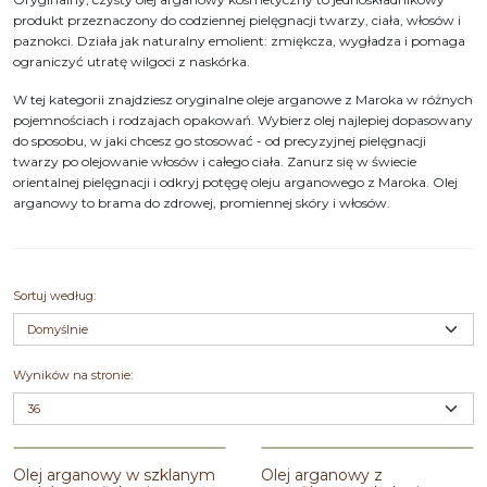
produkt przeznaczony do codziennej pielęgnacji twarzy, ciała, włosów i
paznokci. Działa jak naturalny emolient: zmiękcza, wygładza i pomaga
ograniczyć utratę wilgoci z naskórka.
W tej kategorii znajdziesz oryginalne oleje arganowe z Maroka w różnych
pojemnościach i rodzajach opakowań. Wybierz olej najlepiej dopasowany
do sposobu, w jaki chcesz go stosować - od precyzyjnej pielęgnacji
twarzy po olejowanie włosów i całego ciała.
Zanurz się w świecie
orientalnej pielęgnacji i odkryj potęgę oleju arganowego z Maroka. Olej
arganowy to brama do zdrowej, promiennej skóry i włosów.
Sortuj według
:
Wyników na stronie
:
Olej arganowy w szklanym
Olej arganowy z certyfikatem
flakonie z certyfikatem Ecocert
ekologicznym Ecocert 125ml EFAS
Olej arganowy w szklanym
Olej arganowy z
60ml || Maroko Sklep
|| Maroko Sklep