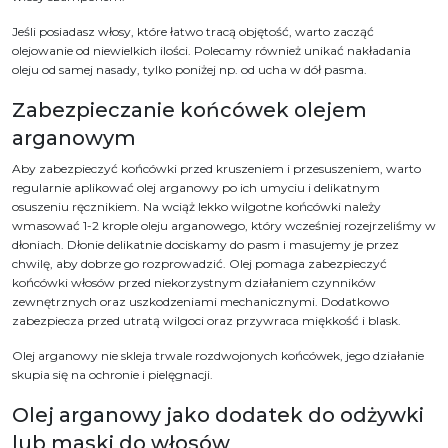
Jeśli posiadasz włosy, które łatwo tracą objętość, warto zacząć
olejowanie od niewielkich ilości. Polecamy również unikać nakładania
oleju od samej nasady, tylko poniżej np. od ucha w dół pasma.
Zabezpieczanie końcówek olejem
arganowym
Aby zabezpieczyć końcówki przed kruszeniem i przesuszeniem, warto
regularnie aplikować olej arganowy po ich umyciu i delikatnym
osuszeniu ręcznikiem. Na wciąż lekko wilgotne końcówki należy
wmasować 1-2 krople oleju arganowego, który wcześniej rozejrzeliśmy w
dłoniach. Dłonie delikatnie dociskamy do pasm i masujemy je przez
chwilę, aby dobrze go rozprowadzić. Olej pomaga zabezpieczyć
końcówki włosów przed niekorzystnym działaniem czynników
zewnętrznych oraz uszkodzeniami mechanicznymi. Dodatkowo
zabezpiecza przed utratą wilgoci oraz przywraca miękkość i blask.
Olej arganowy nie skleja trwale rozdwojonych końcówek, jego działanie
skupia się na ochronie i pielęgnacji.
Olej arganowy jako dodatek do odżywki
lub maski do włosów