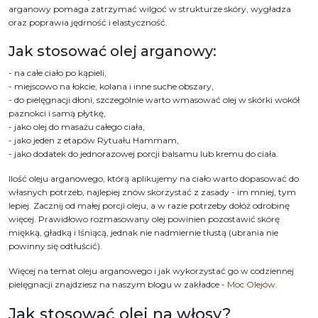
arganowy pomaga zatrzymać wilgoć w strukturze skóry, wygładza
oraz poprawia jędrność i elastyczność.
Jak stosować olej arganowy:
- na całe ciało po kąpieli,
- miejscowo na łokcie, kolana i inne suche obszary,
- do pielęgnacji dłoni, szczególnie warto wmasować olej w skórki wokół
paznokci i samą płytkę,
- jako olej do masażu całego ciała,
- jako jeden z etapów Rytuału Hammam,
- jako dodatek do jednorazowej porcji balsamu lub kremu do ciała.
Ilość oleju arganowego, którą aplikujemy na ciało warto dopasować do
własnych potrzeb, najlepiej znów skorzystać z zasady - im mniej, tym
lepiej. Zacznij od małej porcji oleju, a w razie potrzeby dołóż odrobinę
więcej. Prawidłowo rozmasowany olej powinien pozostawić skórę
miękką, gładką i lśniącą, jednak nie nadmiernie tłustą (ubrania nie
powinny się odtłuścić).
Więcej na temat oleju arganowego i jak wykorzystać go w codziennej
pielęgnacji znajdziesz na naszym blogu w zakładce -
Moc Olejów.
Jak stosować olej na włosy?