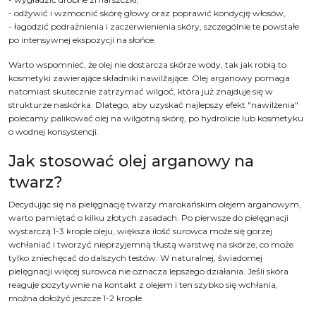
- odżywić i wzmocnić skórę głowy oraz poprawić kondycję włosów,
- łagodzić podrażnienia i zaczerwienienia skóry, szczególnie te powstałe
po intensywnej ekspozycji na słońce.
Warto wspomnieć, że olej nie dostarcza skórze wody, tak jak robią to
kosmetyki zawierające składniki nawilżające. Olej arganowy pomaga
natomiast skutecznie zatrzymać wilgoć, która już znajduje się w
strukturze naskórka. Dlatego, aby uzyskać najlepszy efekt "nawilżenia"
polecamy palikować olej na wilgotną skórę, po hydrolicie lub kosmetyku
o wodnej konsystencji.
Jak stosować olej arganowy na
twarz?
Decydując się na pielęgnację twarzy marokańskim olejem arganowym,
warto pamiętać o kilku złotych zasadach. Po pierwsze do pielęgnacji
wystarczą 1-3 krople oleju, większa ilość surowca może się gorzej
wchłaniać i tworzyć nieprzyjemną tłustą warstwę na skórze, co może
tylko zniechęcać do dalszych testów. W naturalnej, świadomej
pielęgnacji więcej surowca nie oznacza lepszego działania. Jeśli skóra
reaguje pozytywnie na kontakt z olejem i ten szybko się wchłania,
można dołożyć jeszcze 1-2 krople.