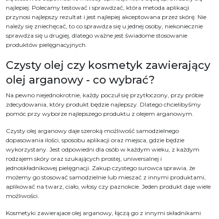
najlepiej. Polecamy testować i sprawdzać, która metoda aplikacji
przynosi najlepszy rezultat i jest najlepiej akceptowana przez skórę. Nie
należy się zniechęcać, to co sprawdza się u jednej osoby, niekoniecznie
sprawdza się u drugiej, dlatego ważne jest świadome stosowanie
produktów pielęgnacyjnych.
Czysty olej czy kosmetyk zawierający
olej arganowy - co wybrać?
Na pewno niejednokrotnie, każdy poczuł się przytłoczony, przy próbie
zdecydowania, który produkt będzie najlepszy. Dlatego chcielibyśmy
pomóc przy wyborze najlepszego produktu z olejem arganowym.
Czysty olej arganowy daje szeroką możliwość samodzielnego
dopasowania ilości, sposobu aplikacji oraz miejsca, gdzie będzie
wykorzystany. Jest odpowiedni dla osób w każdym wieku, z każdym
rodzajem skóry oraz szukających prostej, uniwersalnej i
jednoskładnikowej pielęgnacji. Zakup czystego surowca sprawia, że
możemy go stosować samodzielnie lub mieszać z innymi produktami,
aplikować na twarz, ciało, włosy czy paznokcie. Jeden produkt daje wiele
możliwości.
Kosmetyki zawierajace olej arganowy, łączą go z innymi składnikami