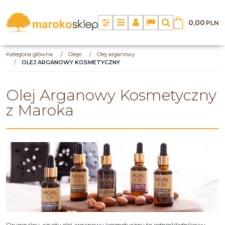
0,00
PLN
Panel
Menu
Panel
Lang
Szukaj
Kategoria główna
/
Oleje
/
Olej arganowy
/
OLEJ ARGANOWY KOSMETYCZNY
Olej Arganowy Kosmetyczny
z Maroka
Oryginalny, czysty olej arganowy kosmetyczny to jednoskładnikowy