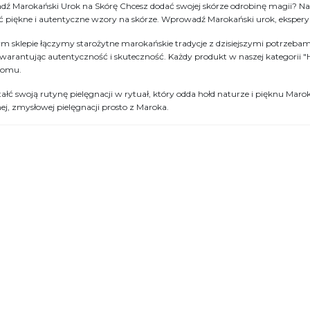
ź Marokański Urok na Skórę Chcesz dodać swojej skórze odrobinę magii? N
ć piękne i autentyczne wzory na skórze. Wprowadź Marokański urok, eksper
m sklepie łączymy starożytne marokańskie tradycje z dzisiejszymi potrzeba
gwarantując autentyczność i skuteczność. Każdy produkt w naszej kategorii 
domu.
ałć swoją rutynę pielęgnacji w rytuał, który odda hołd naturze i pięknu Mar
ej, zmysłowej pielęgnacji prosto z Maroka.