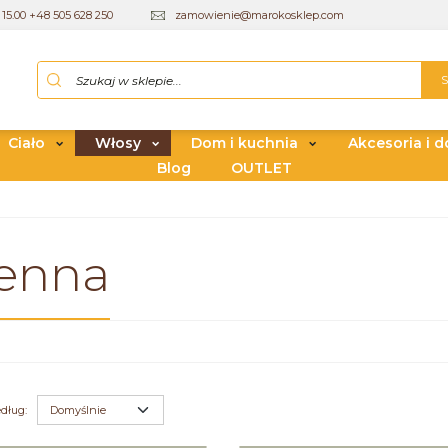
15.00 +48 505 628 250
zamowienie@marokosklep.com
Ciało
Włosy
Dom i kuchnia
Akcesoria i d
Blog
OUTLET
enna
edług
: