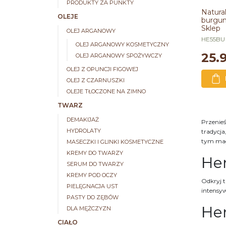
Natural
PRODUKTY ZA PUNKTY
Hemani 
Natura
OLEJE
burgun
Pojem
Sklep
Kraj p
OLEJ ARGANOWY
HE55BU
OLEJ ARGANOWY KOSMETYCZNY
25.
OLEJ ARGANOWY SPOŻYWCZY
OLEJ Z OPUNCJI FIGOWEJ
OLEJ Z CZARNUSZKI
OLEJE TŁOCZONE NA ZIMNO
TWARZ
DEMAKIJAŻ
Przenieś
HYDROLATY
tradycja
tym mag
MASECZKI I GLINKI KOSMETYCZNE
KREMY DO TWARZY
He
SERUM DO TWARZY
KREMY POD OCZY
Odkryj t
PIELĘGNACJA UST
intensy
PASTY DO ZĘBÓW
He
DLA MĘŻCZYZN
CIAŁO