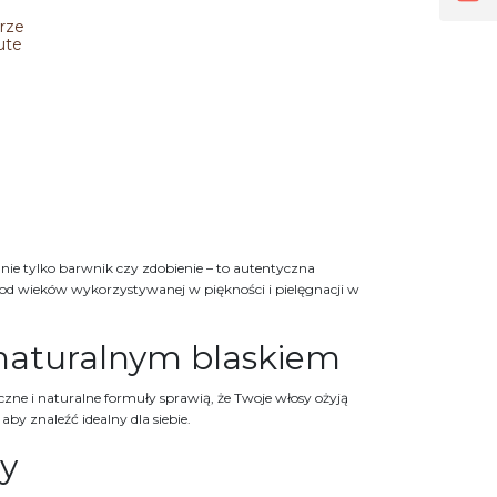
uralna
aroko
rze
ute
 nie tylko barwnik czy zdobienie – to autentyczna
, od wieków wykorzystywanej w piękności i pielęgnacji w
 naturalnym blaskiem
ne i naturalne formuły sprawią, że Twoje włosy ożyją
y znaleźć idealny dla siebie.
ży