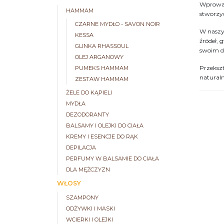
Wprowad
HAMMAM
stworzy
CZARNE MYDŁO - SAVON NOIR
W naszy
KESSA
źródeł, 
GLINKA RHASSOUL
swoim 
OLEJ ARGANOWY
Przekszt
PUMEKS HAMMAM
naturaln
ZESTAW HAMMAM
ŻELE DO KĄPIELI
MYDŁA
DEZODORANTY
BALSAMY I OLEJKI DO CIAŁA
KREMY I ESENCJE DO RĄK
DEPILACJA
PERFUMY W BALSAMIE DO CIAŁA
DLA MĘŻCZYZN
WŁOSY
SZAMPONY
ODŻYWKI I MASKI
WCIERKI I OLEJKI