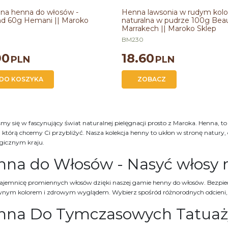
na henna do włosów - burgund 60g
Henna lawsonia w rudym kolorze nat
|| Maroko Sklep
w pudrze 100g Beaute Marrakech || M
lna henna do włosów -
Henna lawsonia w rudym kolo
Sklep
d 60g Hemani || Maroko
naturalna w pudrze 100g Bea
ność
:
60g
Marrakech || Maroko Sklep
ochodzenia
:
Pakistan
Linia
:
BEAUTE MARRAKECH
Pojemność
:
100g
BM230
90
18.60
PLN
PLN
DO KOSZYKA
ZOBACZ
my się w fascynujący świat naturalnej pielęgnacji prosto z Maroka. Henna, to
, którą chcemy Ci przybliżyć. Nasza kolekcja henny to ukłon w stronę natury
icznym kraju.
nna do Włosów - Nasyć włosy
ajemnicę promiennych włosów dzięki naszej gamie henny do włosów. Bezpiecz
wnym kolorem i zdrowym wyglądem. Wybierz spośród różnorodnych odcieni, ab
nna Do Tymczasowych Tatua