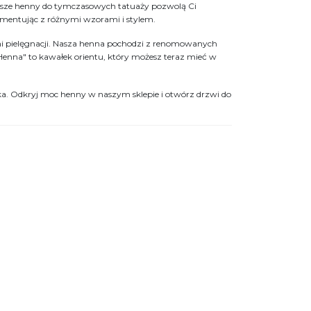
asze henny do tymczasowych tatuaży pozwolą Ci
ymentując z różnymi wzorami i stylem.
mi pielęgnacji. Nasza henna pochodzi z renomowanych
"Henna" to kawałek orientu, który możesz teraz mieć w
oka. Odkryj moc henny w naszym sklepie i otwórz drzwi do