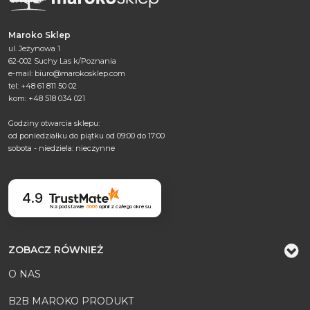
Maroko Sklep
ul. Jeżynowa 1
62-002 Suchy Las k/Poznania
e-mail:
biuro@marokosklep.com
tel: +48 61 811 50 02
kom: +48 518 034 021
Godziny otwarcia sklepu:
od poniedziałku do piątku od 09:00 do 17:00
sobota - niedziela: nieczynne
4.9
Na podstawie
6006
opinii
z całego okresu
ZOBACZ RÓWNIEŻ
O NAS
B2B MAROKO PRODUKT