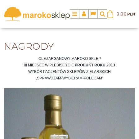
0,00
PLN
Menu
Panel
Lang
Szukaj
NAGRODY
OLEJ ARGANOWY MAROKO SKLEP
III MIEJSCE W PLEBISCYCIE
PRODUKT ROKU 2013
WYBÓR PACJENTÓW SKLEPÓW ZIELARSKICH
„SPRAWDZAM-WYBIERAM-POLECAM”