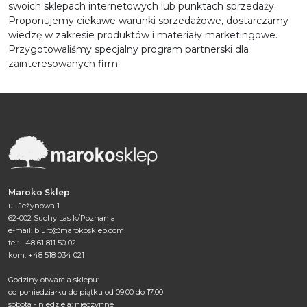
swoich sklepach internetowych lub punktach sprzedaży.
Proponujemy ciekawe warunki sprzedażowe, dostarczamy
wiedzę w zakresie produktów i materiały marketingowe.
Przygotowaliśmy specjalny program partnerski dla
zainteresowanych firm.
Maroko Sklep
ul. Jeżynowa 1
62-002 Suchy Las k/Poznania
e-mail:
biuro@marokosklep.com
tel: +48 61 811 50 02
kom: +48 518 034 021
Godziny otwarcia sklepu:
od poniedziałku do piątku od 09:00 do 17:00
sobota - niedziela: nieczynne