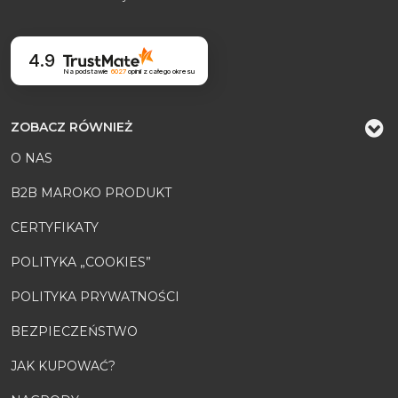
4.9
Na podstawie
6027
opinii
z całego okresu
ZOBACZ RÓWNIEŻ
O NAS
B2B MAROKO PRODUKT
CERTYFIKATY
POLITYKA „COOKIES”
POLITYKA PRYWATNOŚCI
BEZPIECZEŃSTWO
JAK KUPOWAĆ?