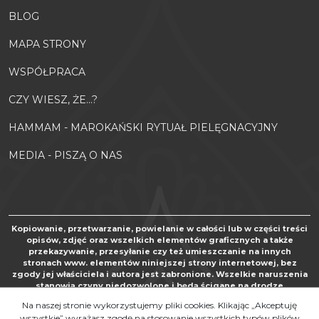
BLOG
MAPA STRONY
WSPÓŁPRACA
CZY WIESZ, ŻE...?
HAMMAM - MAROKAŃSKI RYTUAŁ PIELĘGNACYJNY
MEDIA - PISZĄ O NAS
Kopiowanie, przetwarzanie, powielanie w całości lub w części treści
opisów, zdjęć oraz wszelkich elementów graficznych a także
przekazywanie, przesyłanie czy też umieszczanie na innych
stronach www. elementów niniejszej strony internetowej, bez
zgody jej właściciela i autora jest zabronione. Wszelkie naruszenia
stanowią czyny niedozwolone i będą ścigane na drodze
postępowania karnego oraz cywilnego, zgodnie z art. 267 Kodeksu
Na naszej stronie wykorzystujemy pliki cookies. Klikając „Akceptuję
karnego, art. 24 i 25 Ustawy o zwalczaniu nieuczciwej konkurencji
wszystkie” wyrażasz zgodę na stosowanie wszystkich typów plików