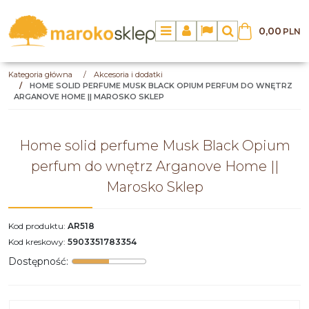
0,00
PLN
Menu
Panel
Lang
Szukaj
Kategoria główna
/
Akcesoria i dodatki
/
HOME SOLID PERFUME MUSK BLACK OPIUM PERFUM DO WNĘTRZ
ARGANOVE HOME || MAROSKO SKLEP
Home solid perfume Musk Black Opium
perfum do wnętrz Arganove Home ||
Marosko Sklep
Kod produktu
:
AR518
Kod kreskowy
:
5903351783354
Dostępność
: