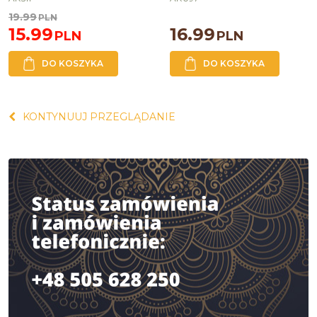
19.99
PLN
15.99
16.99
PLN
PLN
DO KOSZYKA
DO KOSZYKA
KONTYNUUJ PRZEGLĄDANIE