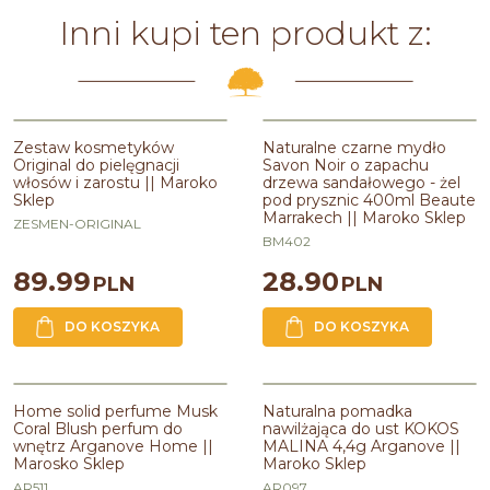
Inni kupi ten produkt z:
Zestaw kosmetyków
Naturalne czarne mydło
Original do pielęgnacji
Savon Noir o zapachu
włosów i zarostu || Maroko
drzewa sandałowego - żel
Sklep
pod prysznic 400ml Beaute
Marrakech || Maroko Sklep
ZESMEN-ORIGINAL
BM402
89.99
28.90
PLN
PLN
DO KOSZYKA
DO KOSZYKA
PROMOCJA
Home solid perfume Musk
Naturalna pomadka
Coral Blush perfum do
nawilżająca do ust KOKOS
wnętrz Arganove Home ||
MALINA 4,4g Arganove ||
Marosko Sklep
Maroko Sklep
AR511
AR097