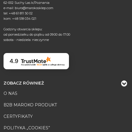
62-002 Suchy Las k/Poznania
e-mail:
biuro@marokosklep.com
tel: +48 61 811 50 02
kom: +48 518 034 021
Godziny otwarcia sklepu:
od poniedziałku do piątku od 09:00 do 17:00
sobota - niedziela: nieczynne
4.9
Na podstawie
6026
opinii
z całego okresu
ZOBACZ RÓWNIEŻ
O NAS
B2B MAROKO PRODUKT
CERTYFIKATY
POLITYKA „COOKIES”