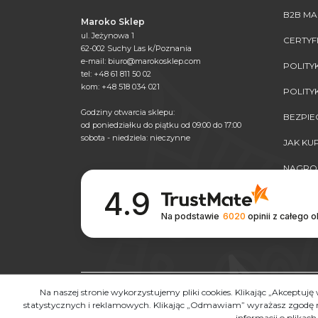
B2B M
Maroko Sklep
ul. Jeżynowa 1
CERTYF
62-002 Suchy Las k/Poznania
e-mail:
biuro@marokosklep.com
POLITY
tel: +48 61 811 50 02
kom: +48 518 034 021
POLITY
Godziny otwarcia sklepu:
BEZPI
od poniedziałku do piątku od 09:00 do 17:00
sobota - niedziela: nieczynne
JAK K
NAGRO
4.9
Na podstawie
6020
opinii
z całego 
Kopiowanie, przetwarzanie, powielanie w całości lub
Na naszej stronie wykorzystujemy pliki cookies. Klikając „Akceptuj
na innych stronach www. elementów niniejszej stron
statystycznych i reklamowych. Klikając „Odmawiam” wyrażasz zgodę na
ścigane na drodze postępowania karnego oraz cywilneg
informacji o plikach