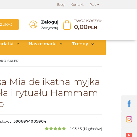
Blog
Kontakt
PLN
TWÓJ KOSZYK:
Zaloguj
SZUKAJ
0,00
PLN
Zarejestruj
odatki
Nasze marki
Trendy
OKO SKLEP
a Mia delikatna myjka
ała i rytuału Hammam
p
eskowy
:
5906874005804
4.93
/
5
(
14
głosów)