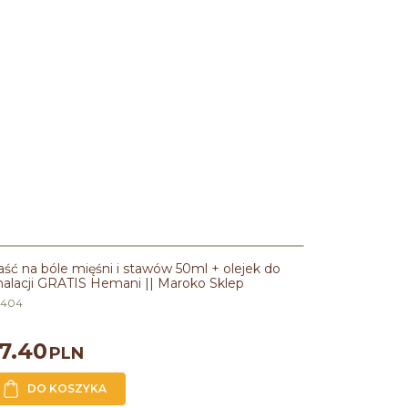
ść na bóle mięśni i stawów 50ml + olejek do
halacji GRATIS Hemani || Maroko Sklep
E404
7.40
PLN
DO KOSZYKA