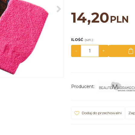
>
14,20
PLN
ILOŚĆ
(szt.)
:
−
+
Producent
:
Dodaj do przechowalni
Zap