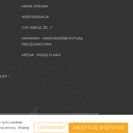
MAPA STRONY
WSPÓŁPRACA
CZY WIESZ, ŻE...?
HAMMAM - MAROKAŃSKI RYTUAŁ
PIELĘGNACYJNY
MEDIA - PISZĄ O NAS
LEP –
akże przekazywanie, przesyłanie czy też umieszczanie
w tym cookies
elkie naruszenia stanowią czyny niedozwolone i będą
ODMAWIAM
AKCEPTUJĘ WSZYSTKIE
a strony. Więcej
 nieuczciwej konkurencji oraz art. 116 i nast. Ustawy