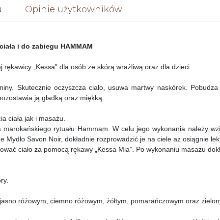
u
Opinie użytkowników
ciała i do zabiegu HAMMAM
j rękawicy „Kessa” dla osób ze skórą wrażliwą oraz dla dzieci.
kaniny. Skutecznie oczyszcza ciało, usuwa martwy naskórek. Pobudza
pozostawia ją gładką oraz miękką.
 ciała jak i masażu.
marokańskiego rytuału Hammam. W celu jego wykonania należy wziąć
ydło Savon Noir, dokładnie rozprowadzić je na ciele aż osiągnie lekko
ować ciało za pomocą rękawy „Kessa Mia”. Po wykonaniu masażu dokła
ry.
, jasno różowym, ciemno różowym, żółtym, pomarańczowym oraz zielo