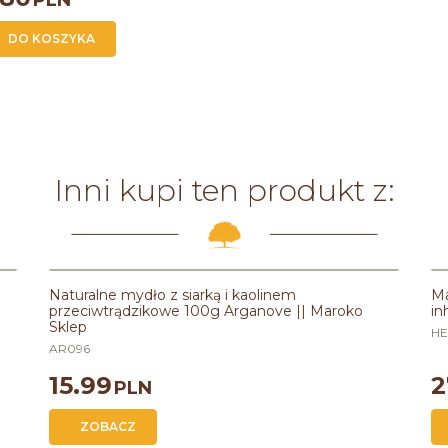
PLN
DO KOSZYKA
Inni kupi ten produkt z:
Naturalne mydło z siarką i kaolinem
Ma
przeciwtrądzikowe 100g Arganove || Maroko
in
Sklep
H
AR096
15.99
2
PLN
ZOBACZ