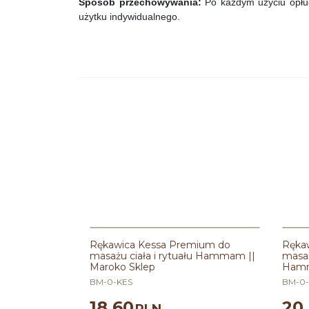
Sposób przechowywania:
Po każdym użyciu opłuc
użytku indywidualnego.
Rękawica Kessa Premium do
Rękaw
masażu ciała i rytuału Hammam ||
masaż
Maroko Sklep
Hamm
BM-0-KES
BM-0
18.60
20