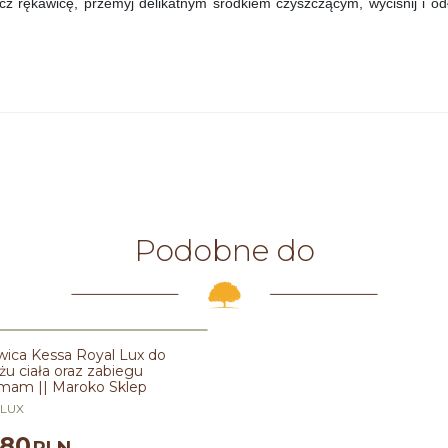
z rękawicę, przemyj delikatnym środkiem czyszczącym, wyciśnij i od
Podobne do
ica Kessa Royal Lux do
u ciała oraz zabiegu
am || Maroko Sklep
-LUX
.80