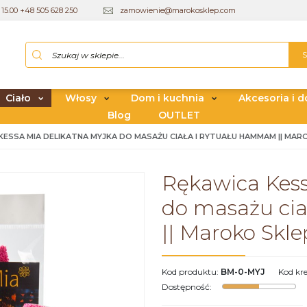
15.00 +48 505 628 250
zamowienie@marokosklep.com
Ciało
Włosy
Dom i kuchnia
Akcesoria i d
Blog
OUTLET
KESSA MIA DELIKATNA MYJKA DO MASAŻU CIAŁA I RYTUAŁU HAMMAM || MAR
Rękawica Kess
do masażu ci
|| Maroko Skle
Kod produktu
:
BM-0-MYJ
Kod kr
Dostępność
: