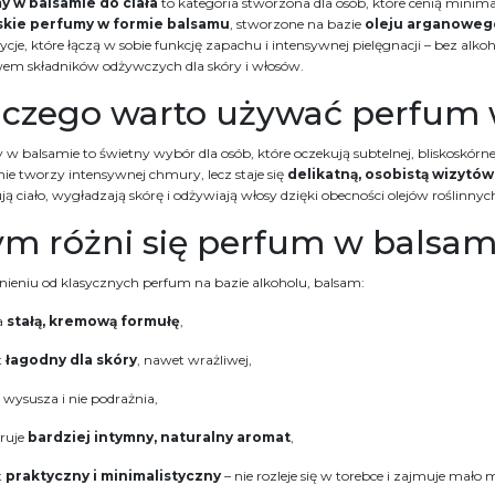
y w balsamie do ciała
to kategoria stworzona dla osób, które cenią minim
kie perfumy w formie balsamu
, stworzone na bazie
oleju arganoweg
je, które łączą w sobie funkcję zapachu i intensywnej pielęgnacji – bez al
em składników odżywczych dla skóry i włosów.
aczego warto używać perfum 
w balsamie to świetny wybór dla osób, które oczekują subtelnej, bliskoskórn
ie tworzy intensywnej chmury, lecz staje się
delikatną, osobistą wizytó
ją ciało, wygładzają skórę i odżywiają włosy dzięki obecności olejów roślinnyc
m różni się perfum w balsam
ieniu od klasycznych perfum na bazie alkoholu, balsam:
a
stałą, kremową formułę
,
t
łagodny dla skóry
, nawet wrażliwej,
e wysusza i nie podrażnia,
eruje
bardziej intymny, naturalny aromat
,
t
praktyczny i minimalistyczny
– nie rozleje się w torebce i zajmuje mało m