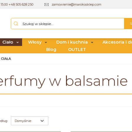
15.00 +48 505 628 250
zamowienie@marokosklep.com
Ciało
Włosy
Dom i kuchnia
Akcesoria i d
Blog
OUTLET
 CIAŁA
erfumy w balsamie 
edług
: