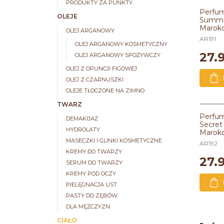
Perfum 
PRODUKTY ZA PUNKTY
Night 6
Perfum
OLEJE
Summer
Zawier
Maroko
Zawier
OLEJ ARGANOWY
Kraj p
AR191
OLEJ ARGANOWY KOSMETYCZNY
27.
OLEJ ARGANOWY SPOŻYWCZY
OLEJ Z OPUNCJI FIGOWEJ
OLEJ Z CZARNUSZKI
OLEJE TŁOCZONE NA ZIMNO
TWARZ
Perfum 
Sunrise
Perfum
DEMAKIJAŻ
Secret
Zawier
HYDROLATY
Maroko
Zawier
Kraj p
MASECZKI I GLINKI KOSMETYCZNE
AR192
KREMY DO TWARZY
27.
SERUM DO TWARZY
KREMY POD OCZY
PIELĘGNACJA UST
PASTY DO ZĘBÓW
DLA MĘŻCZYZN
CIAŁO