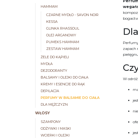
Perfum
wegańs
HAMMAM
kompozyc
CZARNE MYDŁO - SAVON NOIR
bogactw
KESSA
Dl
GLINKA RHASSOUL
OLEJ ARGANOWY
PUMEKS HAMMAM
Perfumy 
zapach n
ZESTAW HAMMAM
pielęgnu
ŻELE DO KĄPIELI
MYDŁA
Czy
DEZODORANTY
BALSAMY I OLEJKI DO CIAŁA
W odróżn
KREMY I ESENCJE DO RĄK
m
DEPILACJA
PERFUMY W BALSAMIE DO CIAŁA
jes
DLA MĘŻCZYZN
ni
WŁOSY
of
SZAMPONY
ODŻYWKI I MASKI
jes
WCIERKI I OLEJKI