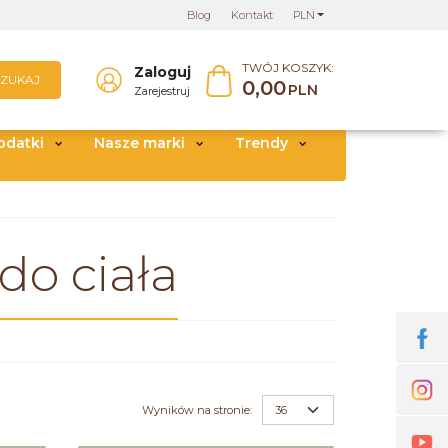
Blog
Kontakt
PLN
TWÓJ KOSZYK:
Zaloguj
SZUKAJ
0,00
PLN
Zarejestruj
odatki
Nasze marki
Trendy
do ciała
Wyników na stronie
: