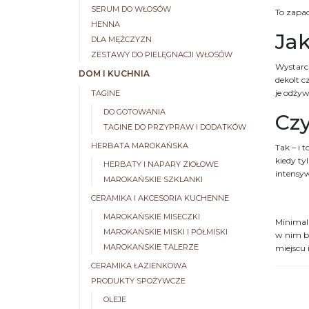
SERUM DO WŁOSÓW
To zapa
HENNA
Ja
DLA MĘŻCZYZN
ZESTAWY DO PIELĘGNACJI WŁOSÓW
Wystarcz
DOM I KUCHNIA
dekolt 
je odżyw
TAGINE
DO GOTOWANIA
Cz
TAGINE DO PRZYPRAW I DODATKÓW
HERBATA MAROKAŃSKA
Tak – i 
kiedy ty
HERBATY I NAPARY ZIOŁOWE
intensy
MAROKAŃSKIE SZKLANKI
CERAMIKA I AKCESORIA KUCHENNE
MAROKAŃSKIE MISECZKI
Minimaln
MAROKAŃSKIE MISKI I PÓŁMISKI
w nim b
MAROKAŃSKIE TALERZE
miejscu 
CERAMIKA ŁAZIENKOWA
PRODUKTY SPOŻYWCZE
OLEJE