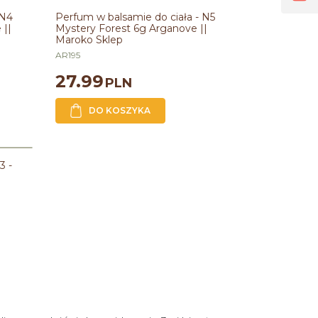
en's
Perfum w balsamie do ciała - N5 Mystery
Forest 6g Arganove || Maroko Sklep
 N4
Perfum w balsamie do ciała - N5
||
Mystery Forest 6g Arganove ||
Zawiera
:
Wosk Candelilla
Maroko Sklep
Zawiera olej
:
arganowy,z jojoby
Kraj pochodzenia
:
Polska
AR195
27.99
PLN
DO KOSZYKA
tal
3 -
|