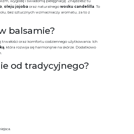
alizm, wygodę i świadomą pielęgnację. Znajdziesz tu
o
,
oleju jojoba
oraz naturalnego
wosku candelilla
. To
koholu, bez sztucznych wzmacniaczy aromatu, za to z
w balsamie?
ej trwałości oraz komfortu codziennego użytkowania. Ich
wką
, która rozwija się harmonijnie na skórze. Dodatkowo
h.
ie od tradycyjnego?
iejsca.