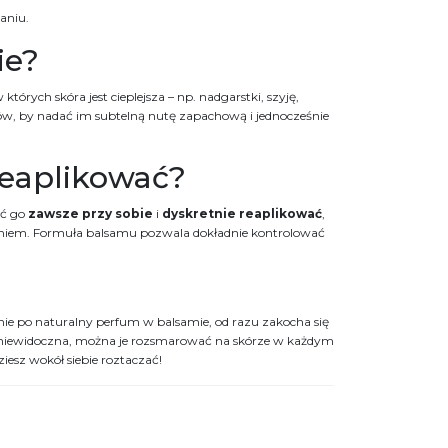
aniu.
ie?
ych skóra jest cieplejsza – np. nadgarstki, szyję,
ów, by nadać im subtelną nutę zapachową i jednocześnie
eaplikować?
eć go
zawsze przy sobie
i
dyskretnie reaplikować
,
tkaniem. Formuła balsamu pozwala dokładnie kontrolować
ęgnie po naturalny perfum w balsamie, od razu zakocha się
ie niewidoczna, można je rozsmarować na skórze w każdym
iesz wokół siebie roztaczać!