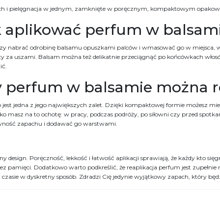
ch i pielęgnacja w jednym, zamknięte w poręcznym, kompaktowym opakow
k aplikować perfum w balsam
y nabrać odrobinę balsamu opuszkami palców i wmasować go w miejsca, w któr
czy za uszami. Balsam można też delikatnie przeciągnąć po końcówkach włos
ić.
y perfum w balsamie można r
to jest jedna z jego największych zalet. Dzięki kompaktowej formie możesz mi
lko masz na to ochotę: w pracy, podczas podróży, po siłowni czy przed spo
wność zapachu i dodawać go warstwami.
y design. Poręczność, lekkość i łatwość aplikacji sprawiają, że każdy kto si
ez pamięci. Dodatkowo warto podkreślić, że reaplikacja perfum jest zupełn
i czasie w dyskretny sposób. Zdradzi Cię jedynie wyjątkowy zapach, który będz