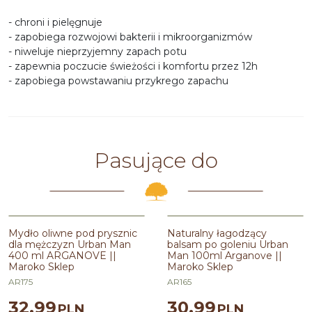
- chroni i pielęgnuje
- zapobiega rozwojowi bakterii i mikroorganizmów
- niweluje nieprzyjemny zapach potu
- zapewnia poczucie świeżości i komfortu przez 12h
- zapobiega powstawaniu przykrego zapachu
Pasujące do
Mydło oliwne pod prysznic
Naturalny łagodzący
dla mężczyzn Urban Man
balsam po goleniu Urban
400 ml ARGANOVE ||
Man 100ml Arganove ||
Maroko Sklep
Maroko Sklep
AR175
AR165
32.99
30.99
PLN
PLN