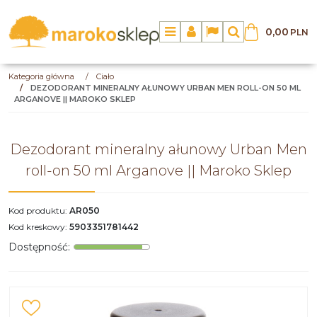
0,00
PLN
Menu
Panel
Lang
Szukaj
Kategoria główna
/
Ciało
/
DEZODORANT MINERALNY AŁUNOWY URBAN MEN ROLL-ON 50 ML
ARGANOVE || MAROKO SKLEP
Dezodorant mineralny ałunowy Urban Men
roll-on 50 ml Arganove || Maroko Sklep
Kod produktu
:
AR050
Kod kreskowy
:
5903351781442
Dostępność
: