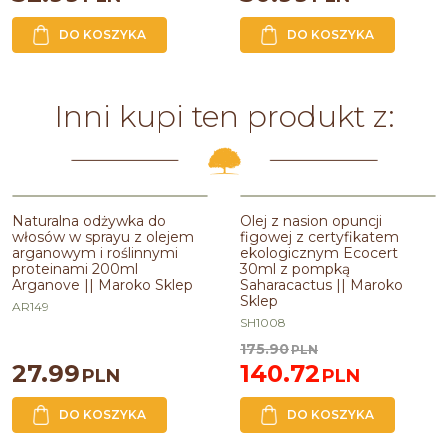
DO KOSZYKA
DO KOSZYKA
Inni kupi ten produkt z:
BESTSELLER
Naturalna odżywka do
Olej z nasion opuncji
PROMOCJA
włosów w sprayu z olejem
figowej z certyfikatem
arganowym i roślinnymi
ekologicznym Ecocert
proteinami 200ml
30ml z pompką
Arganove || Maroko Sklep
Saharacactus || Maroko
Sklep
AR149
SH1008
175.90
PLN
27.99
140.72
PLN
PLN
DO KOSZYKA
DO KOSZYKA