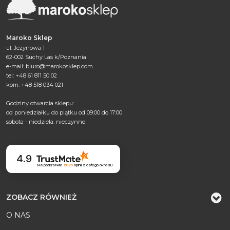
Maroko Sklep
ul. Jeżynowa 1
62-002 Suchy Las k/Poznania
e-mail:
biuro@marokosklep.com
tel: +48 61 811 50 02
kom: +48 518 034 021
Godziny otwarcia sklepu:
od poniedziałku do piątku od 09:00 do 17:00
sobota - niedziela: nieczynne
4.9
Na podstawie
6026
opinii
z całego okresu
ZOBACZ RÓWNIEŻ
O NAS