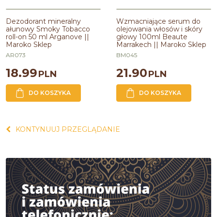
Dezodorant mineralny
Wzmacniające serum do
ałunowy Smoky Tobacco
olejowania włosów i skóry
roll-on 50 ml Arganove ||
głowy 100ml Beaute
Maroko Sklep
Marrakech || Maroko Sklep
AR073
BM045
18.99
21.90
PLN
PLN
DO KOSZYKA
DO KOSZYKA
KONTYNUUJ PRZEGLĄDANIE