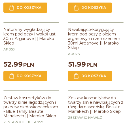
DO KOSZYKA
DO KOSZYKA
Naturalny wygładzający krem pod
Nawilżająco-korygujący krem pod
oczy i wokół ust 30ml Arganove ||
oczy z olejem arganowym i żeń
Naturalny wygładzający
Nawilżająco-korygujący
Maroko Sklep
szeń 30ml Arganove || Maroko
krem pod oczy i wokół ust
krem pod oczy z olejem
Sklep
30ml Arganove || Maroko
arganowym i żeń szeniem
Linia
:
ARGANOVE BIO
Sklep
30ml Arganove || Maroko
Zawiera olej
:
arganowy,z nasion
Linia
:
ARGANOVE BIO
Sklep
opuncji figowej
Zawiera olej
:
arganowy,z nasion
AR053
Zawiera masło
:
shea / karite
opuncji figowej
AR078
Zawiera masło
:
shea / karite
52.99
51.99
PLN
PLN
DO KOSZYKA
DO KOSZYKA
Zestaw kosmetyków do twarzy
Zestaw kosmetyków do twarzy
silnie łagodzących i przeciw
silnie nawilżających z różą
Zestaw kosmetyków do
Zestaw kosmetyków do
niedoskonałościom - Blue Tansy
damasceńską Beaute Marrakech ||
twarzy silnie łagodzących i
twarzy silnie nawilżających z
Beaute Marrakech || Maroko Sklep
Maroko Sklep
przeciw niedoskonałościom
różą damasceńską Beaute
- Blue Tansy Beaute
Marrakech || Maroko Sklep
Marrakech || Maroko Sklep
ZESTAW 10 NAWILŻ
ZESTAW 9 BLUE TANSY