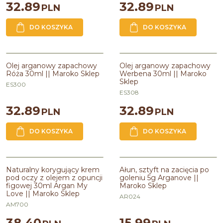
32.89
32.89
PLN
PLN
DO KOSZYKA
DO KOSZYKA
Olej arganowy zapachowy Róża
Olej arganowy zapachowy
30ml || Maroko Sklep
Werbena 30ml || Maroko Sklep
Olej arganowy zapachowy
Olej arganowy zapachowy
Róża 30ml || Maroko Sklep
Werbena 30ml || Maroko
Pojemność
:
30ml
Pojemność
:
30ml
Sklep
ES300
ES308
32.89
32.89
PLN
PLN
DO KOSZYKA
DO KOSZYKA
Naturalny korygujący krem pod
Ałun w sztyfcie na skaleczenia po
oczy z olejem z opuncji figowej
goleniu 5g Arganove || Maroko
Naturalny korygujący krem
Ałun, sztyft na zacięcia po
30ml Argan My Love || Maroko
Sklep
pod oczy z olejem z opuncji
goleniu 5g Arganove ||
Sklep
figowej 30ml Argan My
Maroko Sklep
Pojemność
:
5 g
Love || Maroko Sklep
Pojemność
:
30ml
AR024
Zawiera olej
:
arganowy,z
AM700
czarnuszki,z jojoby,mirtowy,z
nasion opuncji
38.40
15.99