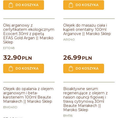
DO KOSZYKA
DO KOSZYKA
Olej arganowy z certyfikatem
Olejek do masażu ciała i kąpieli
ekologicznym Ecocert 30ml z
orientalny 100ml Arganove ||
Olej arganowy z
Olejek do masażu ciała i
pipetą EFAS Gold Argan || Maroko
Maroko Sklep
certyfikatem ekologicznym
kąpieli orientalny 100ml
Sklep
Ecocert 30ml z pipetą
Arganove || Maroko Sklep
Linia
:
BODY CARE
EFAS Gold Argan || Maroko
Pojemność
:
30ml
Zawiera olej
:
arganowy,ze
AR040
Sklep
słodkich migdałów,sezamowy,z
mięty pieprzowej,patchouli
EF1048
32.90
26.99
PLN
PLN
DO KOSZYKA
DO KOSZYKA
Olejek do opalania z olejem
Bioaktywne serum regenerujące z
PROMOCJA
arganowym i beta-karotenem
olejem z nasion opuncji figowej i
Olejek do opalania z olejem
Bioaktywne serum
100ml Beaute Marrakech || Maroko
trawą cytrynową 30ml Beaute
arganowym i beta-
regenerujące z olejem z
Sklep
Marrakech || Maroko Sklep
karotenem 100ml Beaute
nasion opuncji figowej i
Marrakech || Maroko Sklep
trawą cytrynową 30ml
Linia
:
BODY CARE
Linia
:
BEAUTE MARRAKECH
Beaute Marrakech ||
Zawiera olej
:
arganowy,z
Pojemność
:
30ml
BM049D
Maroko Sklep
marchwi
Zawiera olej
:
arganowy,z
awokado,z czarnuszki,ze słodkich
BM116