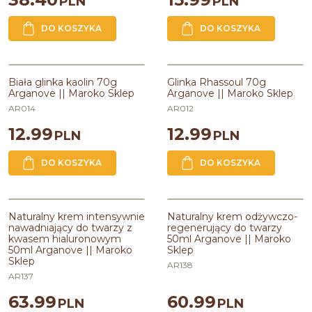
PLN
PLN
figowej,słonecznikowy
DO KOSZYKA
DO KOSZYKA
Biała glinka kaolin 70g Arganove
Glinka Rhassoul 70g Arganove ||
|| Maroko Sklep
Maroko Sklep
Biała glinka kaolin 70g
Glinka Rhassoul 70g
Arganove || Maroko Sklep
Arganove || Maroko Sklep
Pojemność
:
70g
AR014
AR012
12.99
12.99
PLN
PLN
DO KOSZYKA
DO KOSZYKA
Naturalny krem intensywnie
Naturalny krem odżywczo-
nawadniający do twarzy z
regenerujący do twarzy 50ml
Naturalny krem intensywnie
Naturalny krem odżywczo-
kwasem hialuronowym 50ml
Arganove || Maroko Sklep
nawadniający do twarzy z
regenerujący do twarzy
Arganove || Maroko Sklep
kwasem hialuronowym
50ml Arganove || Maroko
Linia
:
ARGANOVE BIO
50ml Arganove || Maroko
Sklep
Linia
:
ARGANOVE BIO
Zawiera olej
:
arganowy,z nasion
Sklep
Zawiera olej
:
arganowy
opuncji figowej
AR138
Zawiera masło
:
shea / karite
AR137
63.99
60.99
PLN
PLN