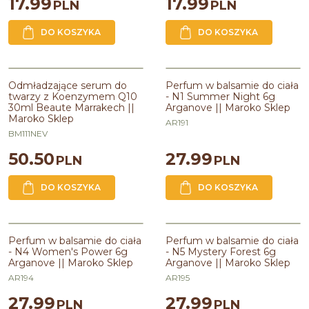
17.99
17.99
PLN
PLN
DO KOSZYKA
DO KOSZYKA
Perfum w balsamie do ciała - N1
Summer Night 6g Arganove ||
Odmładzające serum do
Perfum w balsamie do ciała
Maroko Sklep
twarzy z Koenzymem Q10
- N1 Summer Night 6g
30ml Beaute Marrakech ||
Arganove || Maroko Sklep
Zawiera
:
Wosk Candelilla
Maroko Sklep
Zawiera olej
:
arganowy,z jojoby
AR191
Kraj pochodzenia
:
Polska
BM111NEV
50.50
27.99
PLN
PLN
DO KOSZYKA
DO KOSZYKA
Perfum w balsamie do ciała - N4
Perfum w balsamie do ciała - N5
Women's Power 6g Arganove ||
Mystery Forest 6g Arganove ||
Perfum w balsamie do ciała
Perfum w balsamie do ciała
Maroko Sklep
Maroko Sklep
- N4 Women's Power 6g
- N5 Mystery Forest 6g
Arganove || Maroko Sklep
Arganove || Maroko Sklep
Zawiera
:
Wosk Candelilla
Zawiera
:
Wosk Candelilla
Zawiera olej
:
arganowy,z jojoby
Zawiera olej
:
arganowy,z jojoby
AR194
AR195
Kraj pochodzenia
:
Polska
Kraj pochodzenia
:
Polska
27.99
27.99
PLN
PLN