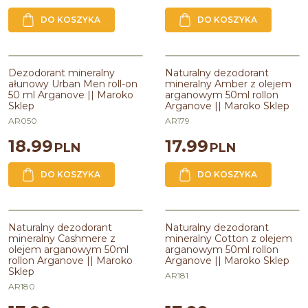
DO KOSZYKA
DO KOSZYKA
Dezodorant mineralny ałunowy
Naturalny dezodorant mineralny
Urban Man roll-on 50 ml Arganove
Amber z olejem arganowym 50ml
Dezodorant mineralny
Naturalny dezodorant
|| Maroko Sklep
rollon Arganove || Maroko Sklep
ałunowy Urban Men roll-on
mineralny Amber z olejem
50 ml Arganove || Maroko
arganowym 50ml rollon
Linia
:
ARGANOVE FOR MEN
Zawiera
:
ałun
Sklep
Arganove || Maroko Sklep
Zawiera
:
ałun
Pojemność
:
50ml
Pojemność
:
50ml
Zawiera olej
:
arganowy
AR050
AR179
Zawiera olej
:
arganowy
18.99
17.99
PLN
PLN
DO KOSZYKA
DO KOSZYKA
Naturalny dezodorant mineralny
Naturalny dezodorant mineralny
Cashmere z olejem arganowym
Cotton z olejem arganowym 50ml
Naturalny dezodorant
Naturalny dezodorant
50ml rollon Arganove || Maroko
rollon Arganove || Maroko Sklep
mineralny Cashmere z
mineralny Cotton z olejem
Sklep
olejem arganowym 50ml
arganowym 50ml rollon
Zawiera
:
ałun
rollon Arganove || Maroko
Arganove || Maroko Sklep
Zawiera
:
ałun
Pojemność
:
50ml
Sklep
Pojemność
:
50ml
Zawiera olej
:
arganowy
AR181
Zawiera olej
:
arganowy
AR180