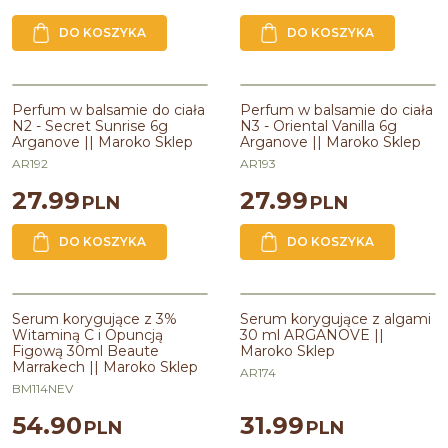
DO KOSZYKA
DO KOSZYKA
Perfum w balsamie do ciała N2 -
Perfum w balsamie do ciała N3 -
Secret Sunrise 6g Arganove ||
Oriental Vanilla 6g Arganove ||
Perfum w balsamie do ciała
Perfum w balsamie do ciała
Maroko Sklep
Maroko Sklep
N2 - Secret Sunrise 6g
N3 - Oriental Vanilla 6g
Arganove || Maroko Sklep
Arganove || Maroko Sklep
Zawiera
:
Wosk Candelilla
Zawiera
:
Wosk Candelilla
Zawiera olej
:
arganowy,z jojoby
Zawiera olej
:
arganowy,z jojoby
AR192
AR193
Kraj pochodzenia
:
Polska
Kraj pochodzenia
:
Polska
27.99
27.99
PLN
PLN
DO KOSZYKA
DO KOSZYKA
Serum korygujące z algami 30 ml
ARGANOVE || Maroko Sklep
Serum korygujące z 3%
Serum korygujące z algami
Witaminą C i Opuncją
30 ml ARGANOVE ||
Pojemność
:
30ml
Figową 30ml Beaute
Maroko Sklep
Marrakech || Maroko Sklep
AR174
BM114NEV
54.90
31.99
PLN
PLN