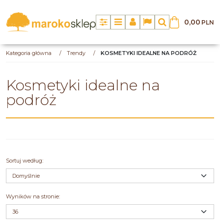
0,00
PLN
Panel
Menu
Panel
Lang
Szukaj
Kategoria główna
/
Trendy
/
KOSMETYKI IDEALNE NA PODRÓŻ
Kosmetyki idealne na
podróż
Sortuj według
:
Wyników na stronie
: