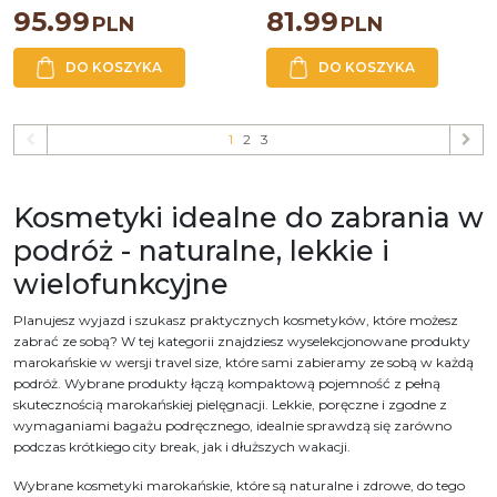
95.99
81.99
PLN
PLN
DO KOSZYKA
DO KOSZYKA
1
2
3
Kosmetyki idealne do zabrania w
podróż - naturalne, lekkie i
wielofunkcyjne
Planujesz wyjazd i szukasz praktycznych kosmetyków, które możesz
zabrać ze sobą? W tej kategorii znajdziesz wyselekcjonowane produkty
marokańskie w wersji travel size, które sami zabieramy ze sobą w każdą
podróż. Wybrane produkty łączą kompaktową pojemność z pełną
skutecznością marokańskiej pielęgnacji. Lekkie, poręczne i zgodne z
wymaganiami bagażu podręcznego, idealnie sprawdzą się zarówno
podczas krótkiego city break, jak i dłuższych wakacji.
Wybrane kosmetyki marokańskie, które są naturalne i zdrowe, do tego