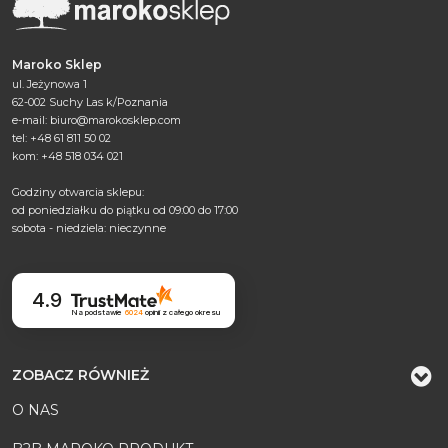
Maroko Sklep
ul. Jeżynowa 1
62-002 Suchy Las k/Poznania
e-mail:
biuro@marokosklep.com
tel: +48 61 811 50 02
kom: +48 518 034 021
Godziny otwarcia sklepu:
od poniedziałku do piątku od 09:00 do 17:00
sobota - niedziela: nieczynne
4.9
Na podstawie
6024
opinii
z całego okresu
ZOBACZ RÓWNIEŻ
O NAS