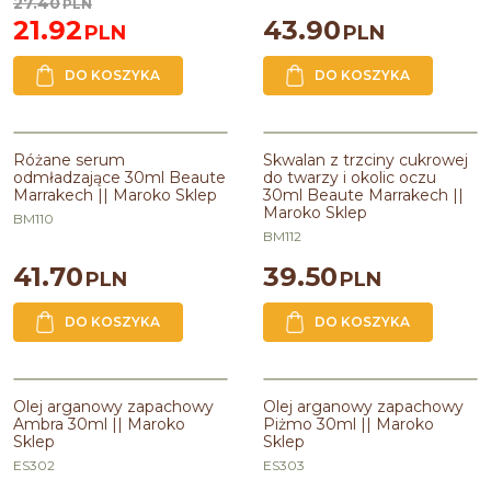
migdałów,z nasion opuncji
27.40
PLN
figowej,z trawy cytrynowej
21.92
43.90
PLN
PLN
DO KOSZYKA
DO KOSZYKA
Różane serum odmładzające 30ml
Skwalan z trzciny cukrowej do
Beaute Marrakech || Maroko Sklep
twarzy i okolic oczu 30ml Beaute
Różane serum
Skwalan z trzciny cukrowej
Marrakech || Maroko Sklep
odmładzające 30ml Beaute
do twarzy i okolic oczu
Linia
:
BEAUTE MARRAKECH
Marrakech || Maroko Sklep
30ml Beaute Marrakech ||
Pojemność
:
30ml
Maroko Sklep
Zawiera olej
:
różany,z pestek
BM110
moreli,sezamowy
BM112
41.70
39.50
PLN
PLN
DO KOSZYKA
DO KOSZYKA
Olej arganowy zapachowy Ambra
Olej arganowy zapachowy Piżmo
30ml || Maroko Sklep
30ml || Maroko Sklep
Olej arganowy zapachowy
Olej arganowy zapachowy
Ambra 30ml || Maroko
Piżmo 30ml || Maroko
Pojemność
:
30ml
Pojemność
:
30ml
Sklep
Sklep
ES302
ES303