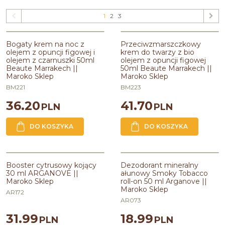
1
2
3
Przeciwzmarszczkowy krem do
BESTSELLER
twarzy z bio olejem z opuncji
Bogaty krem na noc z
Przeciwzmarszczkowy
figowej 50ml Beaute Marrakech ||
olejem z opuncji figowej i
krem do twarzy z bio
Maroko Sklep
olejem z czarnuszki 50ml
olejem z opuncji figowej
Beaute Marrakech ||
50ml Beaute Marrakech ||
Linia
:
BEAUTE MARRAKECH
Maroko Sklep
Maroko Sklep
Pojemność
:
50ml
Zawiera olej
:
arganowy,z nasion
BM221
BM223
opuncji figowej
Zawiera masło
:
shea / karite
36.20
41.70
PLN
PLN
DO KOSZYKA
DO KOSZYKA
Booser cytrusowy kojący 30 ml
Dezodorant mineralny ałunowy
ARGANOVE || Maroko Sklep
Smoky Tobacco roll-on 50 ml
Booster cytrusowy kojący
Dezodorant mineralny
Arganove || Maroko Sklep
30 ml ARGANOVE ||
ałunowy Smoky Tobacco
Pojemność
:
30ml
Maroko Sklep
roll-on 50 ml Arganove ||
Linia
:
ARGANOVE FOR MEN
Maroko Sklep
Zawiera
:
ałun
AR172
Pojemność
:
50ml
AR073
Zawiera olej
:
arganowy
31.99
18.99
PLN
PLN