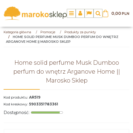
0,00
PLN
Menu
Panel
Lang
Szukaj
Kategoria główna
/
Promocje
/
Produkty za punkty
/
HOME SOLID PERFUME MUSK DUMBOO PERFUM DO WNĘTRZ
ARGANOVE HOME || MAROSKO SKLEP
Home solid perfume Musk Dumboo
perfum do wnętrz Arganove Home ||
Marosko Sklep
Kod produktu
:
AR519
Kod kreskowy
:
5903351783361
Dostępność
: