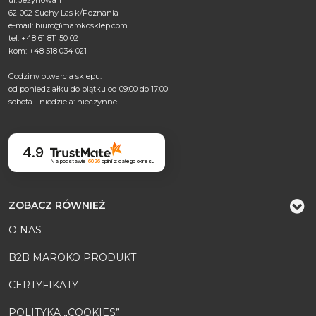
62-002 Suchy Las k/Poznania
e-mail:
biuro@marokosklep.com
tel: +48 61 811 50 02
kom: +48 518 034 021
Godziny otwarcia sklepu:
od poniedziałku do piątku od 09:00 do 17:00
sobota - niedziela: nieczynne
4.9
Na podstawie
6026
opinii
z całego okresu
ZOBACZ RÓWNIEŻ
O NAS
B2B MAROKO PRODUKT
CERTYFIKATY
POLITYKA „COOKIES”