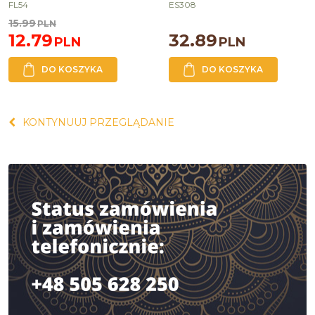
FL54
ES308
15.99
PLN
12.79
32.89
PLN
PLN
DO KOSZYKA
DO KOSZYKA
KONTYNUUJ PRZEGLĄDANIE