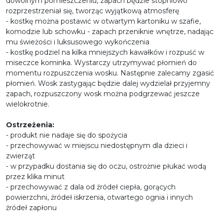
dowolnym pomieszczeniu, zapach będzie stopniowo
rozprzestrzeniał się, tworząc wyjątkową atmosferę
- kostkę można postawić w otwartym kartoniku w szafie,
komodzie lub schowku - zapach przeniknie wnętrze, nadając
mu świeżości i luksusowego wykończenia
- kostkę podziel na kilka mniejszych kawałków i rozpuść w
miseczce kominka. Wystarczy utrzymywać płomień do
momentu rozpuszczenia wosku. Następnie zalecamy zgasić
płomień. Wosk zastygając będzie dalej wydzielał przyjemny
zapach, rozpuszczony wosk można podgrzewać jeszcze
wielokrotnie.
Ostrzeżenia:
- produkt nie nadaje się do spożycia
- przechowywać w miejscu niedostępnym dla dzieci i
zwierząt
- w przypadku dostania się do oczu, ostrożnie płukać wodą
przez klika minut
- przechowywać z dala od źródeł ciepła, gorących
powierzchni, źródeł iskrzenia, otwartego ognia i innych
źródeł zapłonu