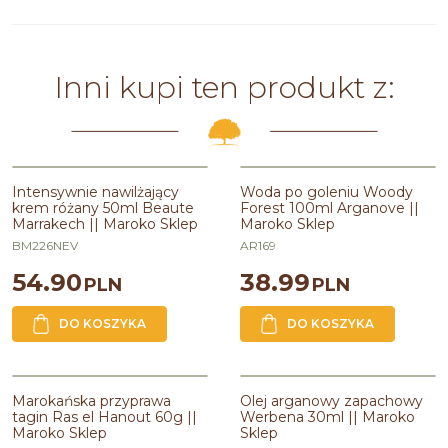
Inni kupi ten produkt z:
Intensywnie nawilżający
Woda po goleniu Woody
krem różany 50ml Beaute
Forest 100ml Arganove ||
Marrakech || Maroko Sklep
Maroko Sklep
BM226NEV
AR169
54.90
38.99
PLN
PLN
DO KOSZYKA
DO KOSZYKA
BESTSELLER
Marokańska przyprawa
Olej arganowy zapachowy
PROMOCJA
tagin Ras el Hanout 60g ||
Werbena 30ml || Maroko
Maroko Sklep
Sklep