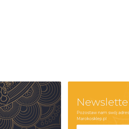
Newslette
Pozostaw nam swój adres 
Marokosklep.pl