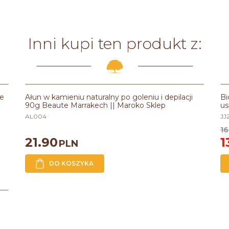
Inni kupi ten produkt z:
te
Ałun w kamieniu naturalny po goleniu i depilacji
Bi
90g Beaute Marrakech || Maroko Sklep
us
AL004
JJ
16
21.90
1
PLN
DO KOSZYKA