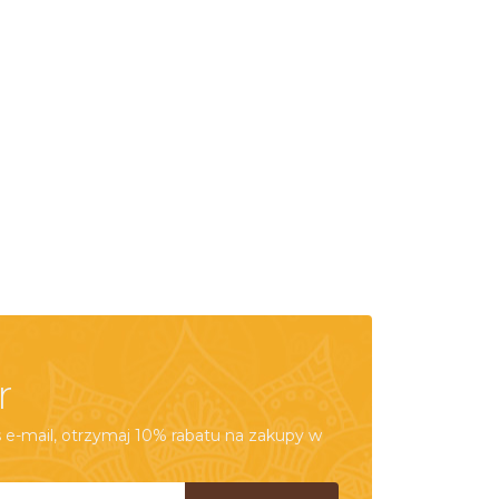
r
e-mail, otrzymaj 10% rabatu na zakupy w