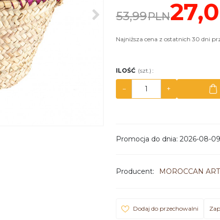
27,
>
53,99
PLN
Najniższa cena z ostatnich 30 dni p
ILOŚĆ
(szt.)
:
−
+
Promocja do dnia
:
2026-08-0
Producent
:
MOROCCAN ART
Dodaj do przechowalni
Zap