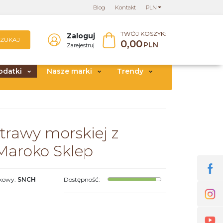
Blog
Kontakt
PLN
TWÓJ KOSZYK:
Zaloguj
SZUKAJ
0,00
PLN
Zarejestruj
odatki
Nasze marki
Trendy
trawy morskiej z
Maroko Sklep
skowy
:
SNCH
Dostępność
: