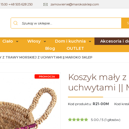
15.00 +48 505 628 250
zamowienie@marokosklep.com
Ciało
Włosy
Dom i kuchnia
Akcesoria i d
Blog
OUTLET
 Z TRAWY MORSKIEJ Z UCHWYTAMI || MAROKO SKLEP
Koszyk mały z 
PROMOCJA
uchwytami || 
Kod produktu
:
R21-00M
Kod kre
5.00
/
5
(
1
głosów)