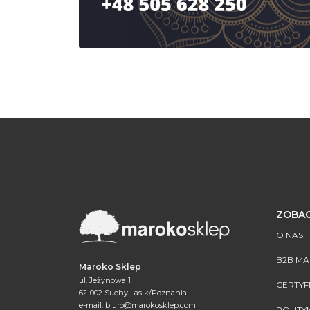
ZOBAC
O NAS
B2B M
Maroko Sklep
ul. Jeżynowa 1
CERTYF
62-002 Suchy Las k/Poznania
e-mail:
biuro@marokosklep.com
POLITY