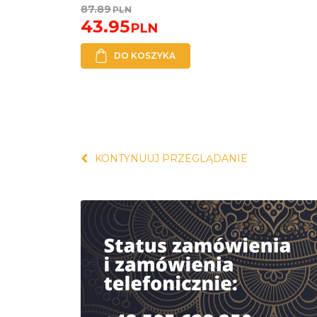
87.89
PLN
43.95
PLN
DO KOSZYKA
KONTYNUUJ PRZEGLĄDANIE