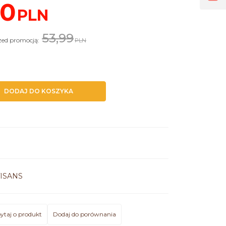
00
PLN
53,99
rzed promocją:
PLN
DODAJ DO KOSZYKA
9
ISANS
ytaj o produkt
Dodaj do porównania