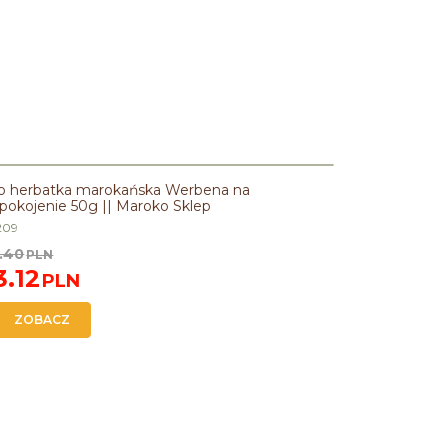
PROMOCJA
o herbatka marokańska Werbena na
pokojenie 50g || Maroko Sklep
209
.40
PLN
3.12
PLN
ZOBACZ