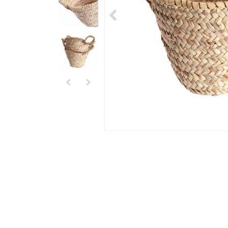
<
<
>