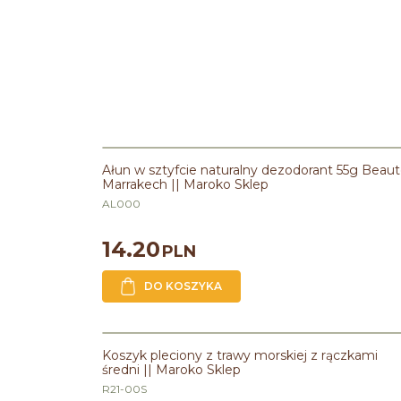
Ałun w sztyfcie naturalny dezodorant 55g Beau
Marrakech || Maroko Sklep
AL000
14.20
PLN
DO KOSZYKA
PROMOCJA
Koszyk pleciony z trawy morskiej z rączkami
średni || Maroko Sklep
R21-00S