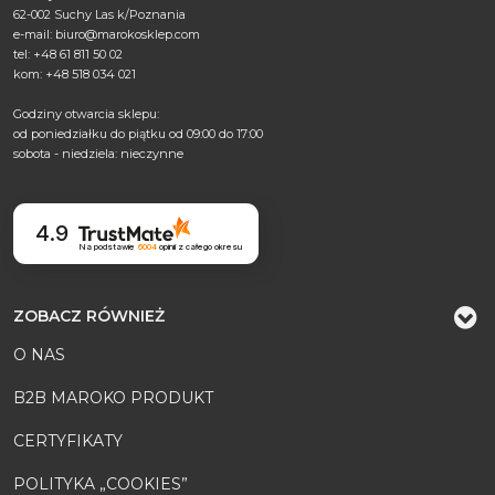
62-002 Suchy Las k/Poznania
e-mail:
biuro@marokosklep.com
tel: +48 61 811 50 02
kom: +48 518 034 021
Godziny otwarcia sklepu:
od poniedziałku do piątku od 09:00 do 17:00
sobota - niedziela: nieczynne
4.9
Na podstawie
6004
opinii
z całego okresu
ZOBACZ RÓWNIEŻ
O NAS
B2B MAROKO PRODUKT
CERTYFIKATY
POLITYKA „COOKIES”