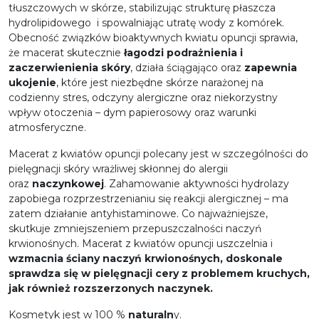
tłuszczowych w skórze, stabilizując strukturę płaszcza
hydrolipidowego i spowalniając utratę wody z komórek.
Obecność związków bioaktywnych kwiatu opuncji sprawia,
że macerat skutecznie
łagodzi podrażnienia i
zaczerwienienia skóry
, działa ściągająco oraz
zapewnia
ukojenie
, które jest niezbędne skórze narażonej na
codzienny stres, odczyny alergiczne oraz niekorzystny
wpływ otoczenia – dym papierosowy oraz warunki
atmosferyczne.
Macerat z kwiatów opuncji polecany jest w szczególności do
pielęgnacji skóry wrażliwej skłonnej do alergii
oraz
naczynkowej
. Zahamowanie aktywności hydrolazy
zapobiega rozprzestrzenianiu się reakcji alergicznej – ma
zatem działanie antyhistaminowe. Co najważniejsze,
skutkuje zmniejszeniem przepuszczalności naczyń
krwionośnych. Macerat z kwiatów opuncji uszczelnia i
wzmacnia ściany naczyń krwionośnych, doskonale
sprawdza się w pielęgnacji cery z problemem kruchych,
jak również rozszerzonych naczynek.
Kosmetyk jest w 100 %
naturaln
y.