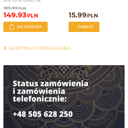
R04-02-30-33WZ-GK
199.90
PLN
149.93
15.99
PLN
PLN
DO KOSZYKA
ZOBACZ
KONTYNUUJ PRZEGLĄDANIE