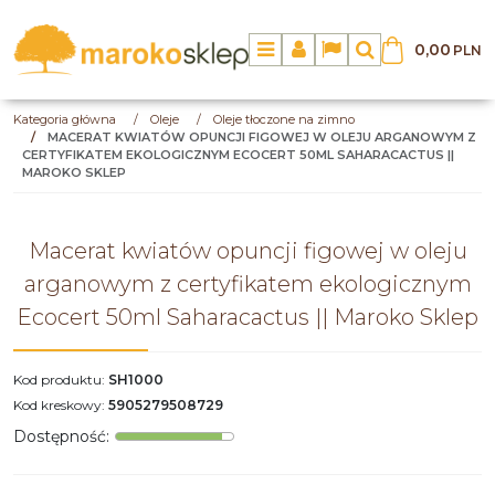
0,00
PLN
Menu
Panel
Lang
Szukaj
Kategoria główna
/
Oleje
/
Oleje tłoczone na zimno
/
MACERAT KWIATÓW OPUNCJI FIGOWEJ W OLEJU ARGANOWYM Z
CERTYFIKATEM EKOLOGICZNYM ECOCERT 50ML SAHARACACTUS ||
MAROKO SKLEP
Macerat kwiatów opuncji figowej w oleju
arganowym z certyfikatem ekologicznym
Ecocert 50ml Saharacactus || Maroko Sklep
Kod produktu
:
SH1000
Kod kreskowy
:
5905279508729
Dostępność
: