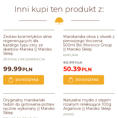
Inni kupi ten produkt z:
PROMOCJA
Zestaw kosmetyków silnie
Marokańska oliwa z oliwek z
regenerujących dla
pierwszego tłoczenia
każdego typu cery ze
500ml Bio Morocco Group
skarbów Maroka || Maroko
|| Maroko Sklep
Sklep
KMFL1MA
ZESTAW 2 REGENERACJA
62.99
PLN
99.99
50.39
PLN
PLN
DO KOSZYKA
DO KOSZYKA
PROMOCJA
Oryginalny marokański
Naturalne mydło z olejem
tadżin do gotowania potraw
różanym relaksujące 100g
ręcznie wykonany || Maroko
Arganove || Maroko Sklep
Sklep
AR093