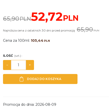
52,72
PLN
65,90
PLN
65,90
Najniższa cena z ostatnich 30 dni przed promocją:
PLN
Cena za 100ml:
105,44
PLN
ILOŚĆ
(szt.)
:
−
+
DODAJ DO KOSZYKA
Promocja do dnia
:
2026-08-09