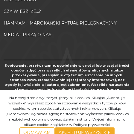
CZY WIESZ, ŻE...?
HAMMAM - MAROKAŃSKI RYTUAŁ PIELĘGNACYJNY
MEDIA - PISZĄ O NAS
Kopiowanie, przetwarzanie, powielanie w całości lub w części treści
opisów, zdjęć oraz wszelkich elementów graficznych a także
przekazywanie, przesyłanie czy też umieszczanie na innych
stronach www. elementów niniejszej strony internetowej, bez
zgody jej właściciela i autora jest zabronione. Wszelkie naruszenia
stanowią czyny niedozwolone i będą ścigane na drodze
postępowania karnego oraz cywilnego, zgodnie z art. 267 Kodeksu
Na naszej stronie wykorzystujemy pliki cookies. Klikając „Akceptuję
karnego, art. 24 i 25 Ustawy o zwalczaniu nieuczciwej konkurencji
wszystkie” wyrażasz zgodę na stosowanie wszystkich typów plików
oraz art. 116 i nast. Ustawy o prawie autorskim i prawach pokrewnych
cookies, w tym cookies statystycznych i reklamowych. Klikając
„Odmawiam” wyrażasz zgodę na stosowanie wyłącznie plików cookies
Copyright by MAROKOSKLEP.COM 2010 - 2021. Al rights reserved.
niezbędnych do prawidłowego działania strony. Więcej informacji o
InfoSerwis
-
SklepyBestSeller.pl
plikach cookies znajdziesz w Polityce prywatności.
ODMAWIAM
AKCEPTUJĘ WSZYSTKIE