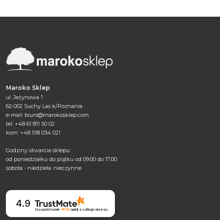
Maroko Sklep
ul. Jeżynowa 1
62-002 Suchy Las k/Poznania
e-mail:
biuro@marokosklep.com
tel: +48 61 811 50 02
kom: +48 518 034 021
Godziny otwarcia sklepu:
od poniedziałku do piątku od 09:00 do 17:00
sobota - niedziela: nieczynne
4.9
Na podstawie
6026
opinii
z całego okresu