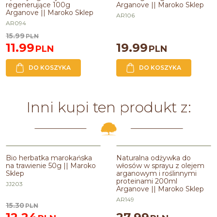
regenerujące 100g
Arganove || Maroko Sklep
Arganove || Maroko Sklep
AR106
AR094
15.99
PLN
11.99
19.99
PLN
PLN
DO KOSZYKA
DO KOSZYKA
Inni kupi ten produkt z:
PROMOCJA
Bio herbatka marokańska
Naturalna odżywka do
na trawienie 50g || Maroko
włosów w sprayu z olejem
Sklep
arganowym i roślinnymi
proteinami 200ml
JJ203
Arganove || Maroko Sklep
AR149
15.30
PLN