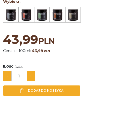
Wybierz:
43,99
PLN
Cena za 100ml:
43,99
PLN
ILOŚĆ
(szt.)
:
−
+
DODAJ DO KOSZYKA