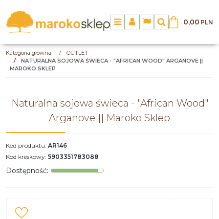
0,00
PLN
Menu
Panel
Lang
Szukaj
Kategoria główna
/
OUTLET
/
NATURALNA SOJOWA ŚWIECA - "AFRICAN WOOD" ARGANOVE ||
MAROKO SKLEP
Naturalna sojowa świeca - "African Wood"
Arganove || Maroko Sklep
Kod produktu
:
AR146
Kod kreskowy
:
5903351783088
Dostępność
: