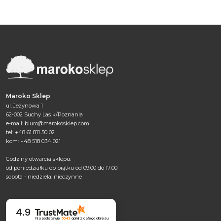
Maroko Sklep
ul. Jeżynowa 1
62-002 Suchy Las k/Poznania
e-mail:
biuro@marokosklep.com
tel: +48 61 811 50 02
kom: +48 518 034 021
Godziny otwarcia sklepu:
od poniedziałku do piątku od 09:00 do 17:00
sobota - niedziela: nieczynne
4.9
Na podstawie
6043
opinii
z całego okresu