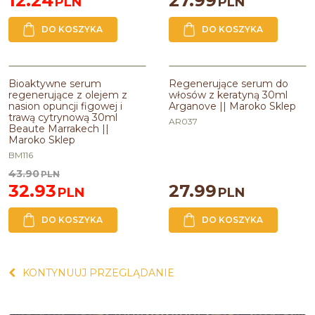
12.24
27.99
PLN
PLN
DO KOSZYKA
DO KOSZYKA
PROMOCJA
Bioaktywne serum
Regenerujące serum do
regenerujące z olejem z
włosów z keratyną 30ml
nasion opuncji figowej i
Arganove || Maroko Sklep
trawą cytrynową 30ml
AR037
Beaute Marrakech ||
Maroko Sklep
BM116
43.90
PLN
32.93
27.99
PLN
PLN
DO KOSZYKA
DO KOSZYKA
KONTYNUUJ PRZEGLĄDANIE