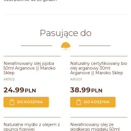
Pasujące do
Nierafinowany olej jojoba
Naturalny certyfikowany bio
50ml Arganove || Maroko
olej arganowy 30ml
Sklep
Arganove || Maroko Sklep
AR102
AR001
24.99
38.99
PLN
PLN
DO KOSZYKA
DO KOSZYKA
PROMOCJA
Naturalne mydło z olejem z
Nierafinowany olej ze
opuncji figowej
słodkiego migdału 50ml