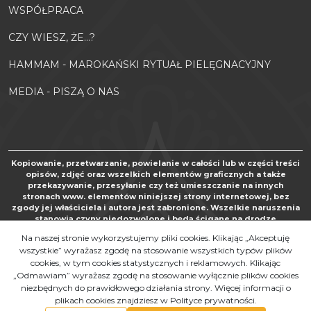
WSPÓŁPRACA
CZY WIESZ, ŻE...?
HAMMAM - MAROKAŃSKI RYTUAŁ PIELĘGNACYJNY
MEDIA - PISZĄ O NAS
Kopiowanie, przetwarzanie, powielanie w całości lub w części treści
opisów, zdjęć oraz wszelkich elementów graficznych a także
przekazywanie, przesyłanie czy też umieszczanie na innych
stronach www. elementów niniejszej strony internetowej, bez
zgody jej właściciela i autora jest zabronione. Wszelkie naruszenia
stanowią czyny niedozwolone i będą ścigane na drodze
postępowania karnego oraz cywilnego, zgodnie z art. 267 Kodeksu
Na naszej stronie wykorzystujemy pliki cookies. Klikając „Akceptuję
karnego, art. 24 i 25 Ustawy o zwalczaniu nieuczciwej konkurencji
wszystkie” wyrażasz zgodę na stosowanie wszystkich typów plików
oraz art. 116 i nast. Ustawy o prawie autorskim i prawach pokrewnych
cookies, w tym cookies statystycznych i reklamowych. Klikając
„Odmawiam” wyrażasz zgodę na stosowanie wyłącznie plików cookies
Copyright by MAROKOSKLEP.COM 2010 - 2021. Al rights reserved.
niezbędnych do prawidłowego działania strony. Więcej informacji o
InfoSerwis
-
SklepyBestSeller.pl
plikach cookies znajdziesz w Polityce prywatności.