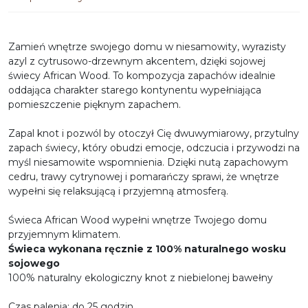
Zamień wnętrze swojego domu w niesamowity, wyrazisty
azyl z cytrusowo-drzewnym akcentem, dzięki sojowej
świecy African Wood. To kompozycja zapachów idealnie
oddająca charakter starego kontynentu wypełniająca
pomieszczenie pięknym zapachem.
Zapal knot i pozwól by otoczył Cię dwuwymiarowy, przytulny
zapach świecy, który obudzi
emocje, odczucia i przywodzi na
myśl niesamowite wspomnienia. Dzięki nutą zapachowym
cedru, trawy cytrynowej i pomarańczy sprawi, że wnętrze
wypełni się relaksującą i przyjemną atmosferą.
Świeca African Wood wypełni wnętrze Twojego domu
przyjemnym klimatem.
Świeca wykonana ręcznie z 100% naturalnego wosku
sojowego
100% naturalny ekologiczny knot z niebielonej bawełny
Czas palenia: do 25 godzin