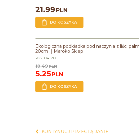
21.99
PLN
DO KOSZYKA
PROMOCJA
Ekologiczna podkładka pod naczynia z liści pal
20cm || Maroko Sklep
R22-04-20
10.49
PLN
5.25
PLN
DO KOSZYKA
KONTYNUUJ PRZEGLĄDANIE