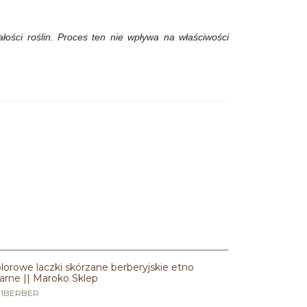
łości roślin.
Proces ten nie wpływa na właściwości
PROMOCJA
lorowe laczki skórzane berberyjskie etno
arne || Maroko Sklep
1BERBER