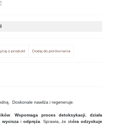
l
ytaj o produkt
Dodaj do porównania
odną. Doskonale nawilża i regeneruje.
ników
.
Wspomaga proces detoksykacji
,
działa
h
wycisza
i
odpręża
. Sprawia, że sk
óra odzyskuje