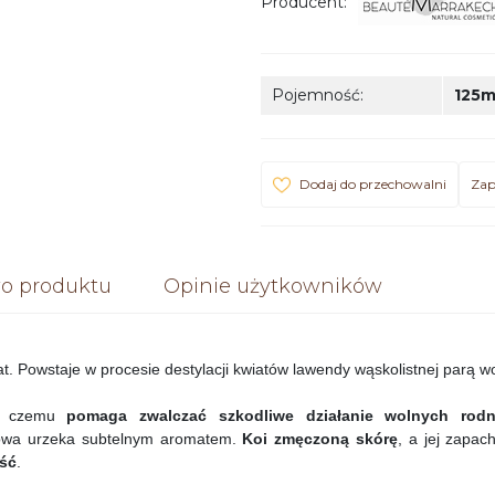
Producent
:
Pojemność
:
125m
Dodaj do przechowalni
Zap
o produktu
Opinie użytkowników
. Powstaje w procesie destylacji kwiatów lawendy wąskolistnej parą w
ęki czemu
pomaga zwalczać szkodliwe działanie wolnych rod
wa urzeka subtelnym aromatem.
Koi zmęczoną skórę
, a jej zapac
ość
.