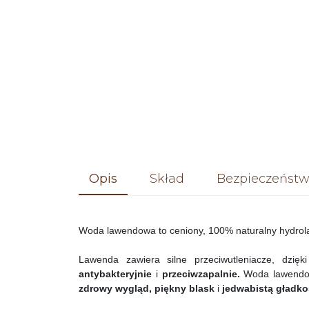
Opis
Skład
Bezpieczeństw
Woda lawendowa to ceniony, 100% naturalny hydrolat
Lawenda zawiera silne przeciwutleniacze, dzi
antybakteryjnie
i
przeciwzapalnie.
Woda lawendo
zdrowy wygląd, piękny blask
i
jedwabistą gładk