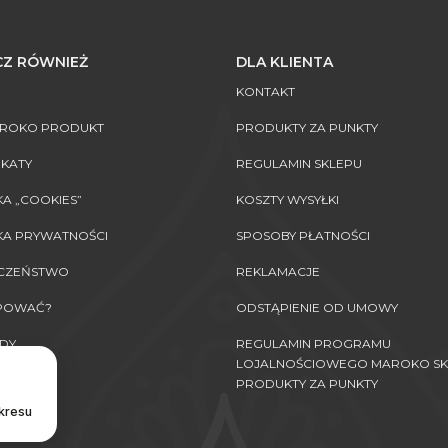
Z RÓWNIEŻ
DLA KLIENTA
KONTAKT
AROKO PRODUKT
PRODUKTY ZA PUNKTY
IKATY
REGULAMIN SKLEPU
KA „COOKIES”
KOSZTY WYSYŁKI
KA PRYWATNOŚCI
SPOSOBY PŁATNOŚCI
ECZEŃSTWO
REKLAMACJE
UPOWAĆ?
ODSTĄPIENIE OD UMOWY
DY
REGULAMIN PROGRAMU
LOJALNOŚCIOWEGO MAROKO SK
PRODUKTY ZA PUNKTY
okresu