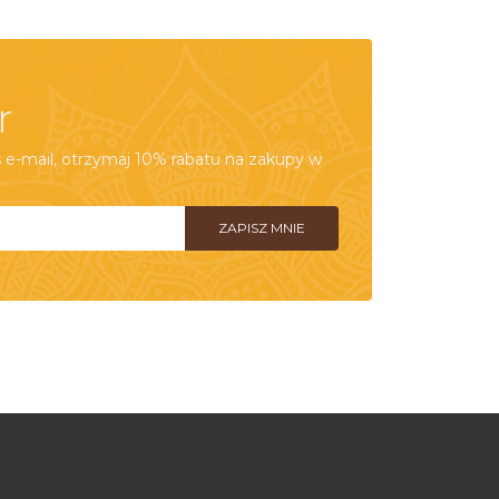
r
e-mail, otrzymaj 10% rabatu na zakupy w