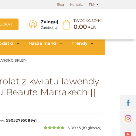
Blog
Kontakt
PLN
TWÓJ KOSZYK:
Zaloguj
SZUKAJ
0,00
PLN
Zarejestruj
odatki
Nasze marki
Trendy
MAROKO SKLEP
rolat z kwiatu lawendy
u Beaute Marrakech ||
owy
:
5905279508941
5.00
/
5
(
10
głosów)