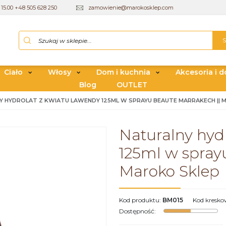
15.00 +48 505 628 250
zamowienie@marokosklep.com
Ciało
Włosy
Dom i kuchnia
Akcesoria i d
Blog
OUTLET
Y HYDROLAT Z KWIATU LAWENDY 125ML W SPRAYU BEAUTE MARRAKECH || 
Naturalny hyd
125ml w spray
Maroko Sklep
Kod produktu
:
BM015
Kod kresk
Dostępność
: