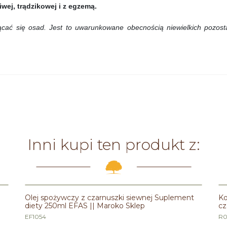
liwej, trądzikowej i z egzemą.
ać się osad. Jest to uwarunkowane obecnością niewielkich pozosta
Inni kupi ten produkt z:
PROMOCJA
Olej spożywczy z czarnuszki siewnej Suplement
Ko
diety 250ml EFAS || Maroko Sklep
cz
EF1054
R0