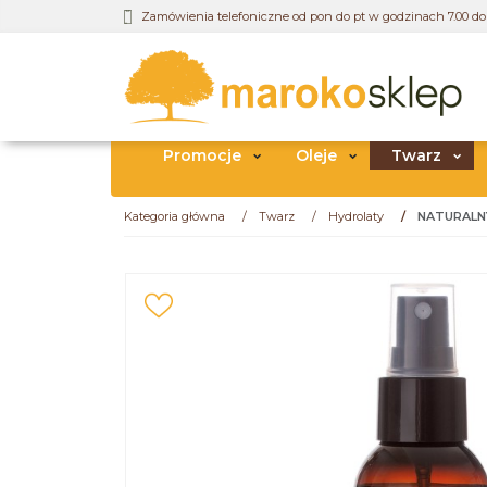
Zamówienia telefoniczne od pon do pt w godzinach 7.00 do 
Promocje
Oleje
Twarz
Kategoria główna
/
Twarz
/
Hydrolaty
/
NATURALN