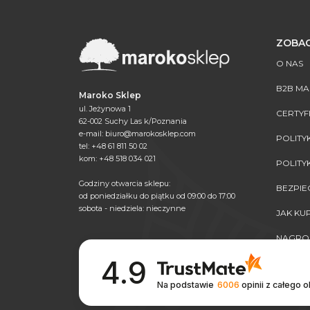
ZOBAC
O NAS
B2B M
Maroko Sklep
ul. Jeżynowa 1
CERTYF
62-002 Suchy Las k/Poznania
e-mail:
biuro@marokosklep.com
POLITY
tel: +48 61 811 50 02
kom: +48 518 034 021
POLITY
Godziny otwarcia sklepu:
BEZPI
od poniedziałku do piątku od 09:00 do 17:00
sobota - niedziela: nieczynne
JAK K
NAGRO
4.9
Na podstawie
6006
opinii
z całego 