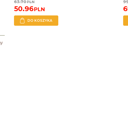
63.70
9
PLN
50.96
6
PLN
DO KOSZYKA
my