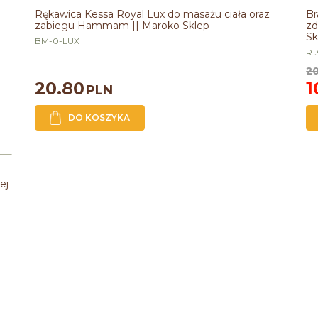
BESTSELLER
Rękawica Kessa Royal Lux do masażu ciała oraz
Br
zabiegu Hammam || Maroko Sklep
zd
Sk
BM-0-LUX
R1
2
20.80
1
PLN
DO KOSZYKA
ej