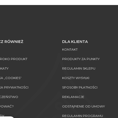
Z RÓWNIEŻ
DLA KLIENTA
KONTAKT
AROKO PRODUKT
PRODUKTY ZA PUNKTY
IKATY
REGULAMIN SKLEPU
KA „COOKIES”
KOSZTY WYSYŁKI
KA PRYWATNOŚCI
SPOSOBY PŁATNOŚCI
ECZEŃSTWO
REKLAMACJE
UPOWAĆ?
ODSTĄPIENIE OD UMOWY
DY
REGULAMIN PROGRAMU