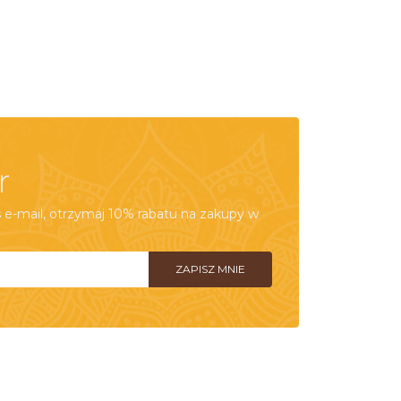
r
e-mail, otrzymaj 10% rabatu na zakupy w