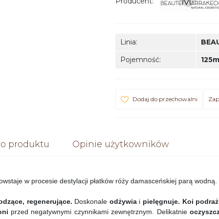
Producent
:
Linia
:
BEA
Pojemność
:
125m
Dodaj do przechowalni
Zap
o produktu
Opinie użytkowników
owstaje w procesie destylacji płatków róży damasceńskiej parą wodną.
godzące, regenerujące.
Doskonale
odżywia
i
pielęgnuje.
Koi podraż
oni
przed negatywnymi czynnikami zewnętrznym. Delikatnie
oczyszcz