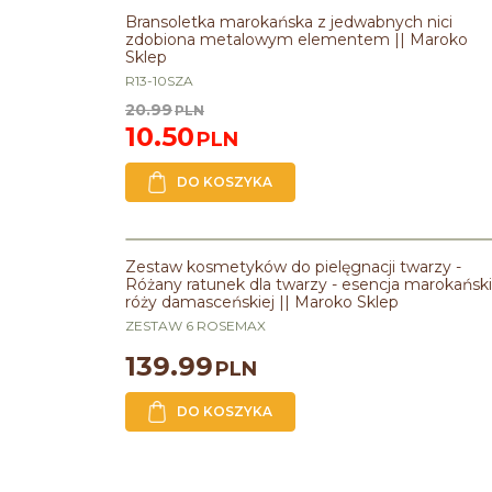
PROMOCJA
Bransoletka marokańska z jedwabnych nici
zdobiona metalowym elementem || Maroko
Sklep
R13-10SZA
20.99
PLN
10.50
PLN
DO KOSZYKA
Zestaw kosmetyków do pielęgnacji twarzy -
Różany ratunek dla twarzy - esencja marokański
róży damasceńskiej || Maroko Sklep
ZESTAW 6 ROSEMAX
139.99
PLN
DO KOSZYKA