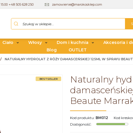
15.00 +48 505 628 250
zamowienie@marokosklep.com
Ciało
Włosy
Dom i kuchnia
Akcesoria i d
Blog
OUTLET
/
NATURALNY HYDROLAT Z RÓŻY DAMASCEŃSKIEJ 125ML W SPRAYU BEAUT
Naturalny hydr
BESTSELLER
damasceńskiej
Beaute Marrak
Kod produktu
:
BM012
Kod kresk
Dostępność
: