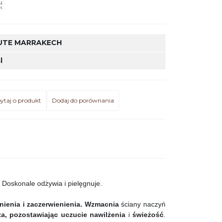
UTE MARRAKECH
l
ytaj o produkt
Dodaj do porównania
 Doskonale odżywia i pielęgnuje.
nienia i zaczerwienienia.
Wzmacnia
ściany naczyń
a,
pozostawiając uczucie nawilżenia
i
świeżość
.