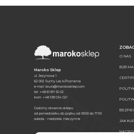
ZOBAC
O NAS
B2B M
Maroko Sklep
ul. Jeżynowa 1
CERTYF
62-002 Suchy Las k/Poznania
e-mail:
biuro@marokosklep.com
POLITY
tel: +48 61 811 50 02
kom: +48 518 034 021
POLITY
Godziny otwarcia sklepu:
BEZPI
od poniedziałku do piątku od 09:00 do 17:00
sobota - niedziela: nieczynne
JAK K
NAGRO