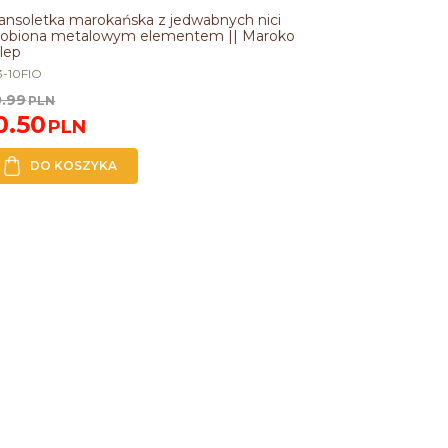
PROMOCJA
ansoletka marokańska z jedwabnych nici
obiona metalowym elementem || Maroko
lep
3-10FIO
0.99
PLN
0.50
PLN
DO KOSZYKA