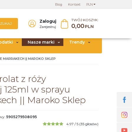
Blog
Kontakt
PLN
TWÓJ KOSZYK:
Zaloguj
SZUKAJ
0,00
PLN
Zarejestruj
odatki
Nasze marki
Trendy
E MARRAKECH || MAROKO SKLEP
olat z róży
 125ml w sprayu
ech || Maroko Sklep
owy
:
5905279508095
4.97
/
5
(
35
głosów)