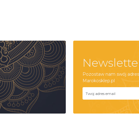
Newslette
Pozostaw nam swój adres 
Marokosklep.pl