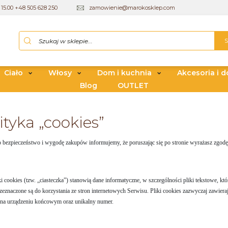
15.00 +48 505 628 250
zamowienie@marokosklep.com
Ciało
Włosy
Dom i kuchnia
Akcesoria i d
Blog
OUTLET
ityka „cookies”
o bezpieczeństwo i wygodę zakupów informujemy, że poruszając się po stronie wyrażasz zgodę
ki cookies (tzw. „ciasteczka”) stanowią dane informatyczne, w szczególności pliki tekstow
rzeznaczone są do korzystania ze stron internetowych Serwisu. Pliki cookies zazwyczaj zawier
 na urządzeniu końcowym oraz unikalny numer.