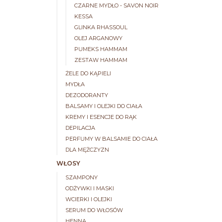
CZARNE MYDŁO - SAVON NOIR
KESSA
GLINKA RHASSOUL
OLEJ ARGANOWY
PUMEKS HAMMAM
ZESTAW HAMMAM
ŻELE DO KĄPIELI
MYDŁA
DEZODORANTY
BALSAMY I OLEJKI DO CIAŁA
KREMY I ESENCJE DO RĄK
DEPILACJA
PERFUMY W BALSAMIE DO CIAŁA
DLA MĘŻCZYZN
WŁOSY
SZAMPONY
ODŻYWKI I MASKI
WCIERKI I OLEJKI
SERUM DO WŁOSÓW
HENNA