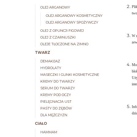
Pli
OLEJ ARGANOWY
two
OLEJ ARGANOWY KOSMETYCZNY
OLEJ ARGANOWY SPOŻYWCZY
OLEJ Z OPUNCJI FIGOWEJ
W r
OLEJ Z CZARNUSZKI
zew
OLEJE TŁOCZONE NA ZIMNO
TWARZ
DEMAKIJAŻ
Moż
HYDROLATY
blo
MASECZKI I GLINKI KOSMETYCZNE
Uży
KREMY DO TWARZY
int
SERUM DO TWARZY
KREMY POD OCZY
PIELĘGNACJA UST
Inf
PASTY DO ZĘBÓW
dzi
DLA MĘŻCZYZN
CIAŁO
HAMMAM