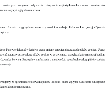
ki cookies przechowywane będą w celach utrzymania sesji użytkownika w ramach serwisu, do
rzenia statystyk oglądalności serwisu.
amach Serwisu mogą być stosowane trzy zasadnicze rodzaje plików cookies: „sesyjne” (session
nętrznych.
ecie Państwo dokonać w każdym czasie zmiany ustawień dotyczących plików cookies. Ustawie
kować automatyczną obsługę plików cookies w ustawieniach przeglądarki internetowej bądź 
tkownika Serwisu. Szczegółowe informacje o możliwości i sposobach obsługi plików cookies
ernetowej).
ormujemy, że ograniczenie stosowania plików „cookies” może wpłynąć na niektóre funkcjonaln
ałanie sklepu internetowego.