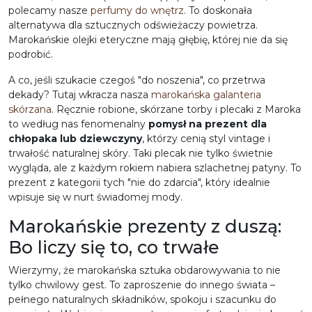
polecamy nasze
perfumy do wnętrz
. To doskonała
alternatywa dla sztucznych odświeżaczy powietrza.
Marokańskie olejki eteryczne mają głębię, której nie da się
podrobić.
A co, jeśli szukacie czegoś "do noszenia", co przetrwa
dekady? Tutaj wkracza nasza
marokańska galanteria
skórzana
. Ręcznie robione, skórzane torby i plecaki z Maroka
to według nas fenomenalny
pomysł na prezent dla
chłopaka
lub dziewczyny
, którzy cenią styl vintage i
trwałość naturalnej skóry. Taki plecak nie tylko świetnie
wygląda, ale z każdym rokiem nabiera szlachetnej patyny. To
prezent z kategorii tych "nie do zdarcia", który idealnie
wpisuje się w nurt świadomej mody.
Marokańskie prezenty z duszą:
Bo liczy się to, co trwałe
Wierzymy, że marokańska sztuka obdarowywania to nie
tylko chwilowy gest. To zaproszenie do innego świata –
pełnego naturalnych składników, spokoju i szacunku do