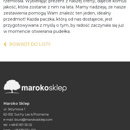
rzemiosła. Wybierając prezent z naszej oferty, dajecie komuś
jakość, która zostanie z nim na lata. Mamy nadzieję, że nasze
zestawienia pomogą Wam znaleźć ten jeden, idealny
przedmiot! Każda paczka, którą od nas dostajecie, jest
przygotowywana z myślą o tym, by radość zaczynała się już
w momencie otwierania pudełka.
POWRÓT DO LISTY
Maroko Sklep
ul. Jeżynowa 1
62-002 Suchy Las k/Poznania
e-mail:
biuro@marokosklep.com
tel: +48 61 811 50 02
kom: +48 518 034 021