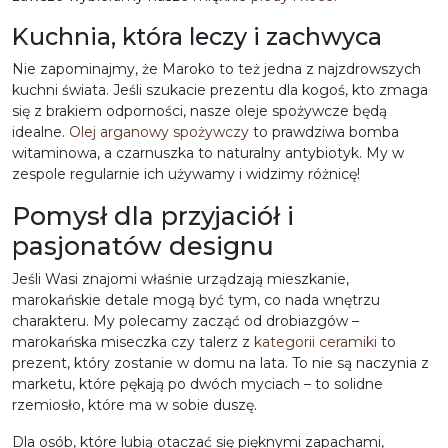
Kuchnia, która leczy i zachwyca
Nie zapominajmy, że Maroko to też jedna z najzdrowszych
kuchni świata. Jeśli szukacie prezentu dla kogoś, kto zmaga
się z brakiem odporności, nasze oleje spożywcze będą
idealne.
Olej arganowy spożywczy
to prawdziwa bomba
witaminowa, a czarnuszka to naturalny antybiotyk. My w
zespole regularnie ich używamy i widzimy różnicę!
Pomysł dla przyjaciół i
pasjonatów designu
Jeśli Wasi znajomi właśnie urządzają mieszkanie,
marokańskie detale mogą być tym, co nada wnętrzu
charakteru. My polecamy zacząć od drobiazgów –
marokańska miseczka czy talerz z
kategorii ceramiki
to
prezent, który zostanie w domu na lata. To nie są naczynia z
marketu, które pękają po dwóch myciach – to solidne
rzemiosło, które ma w sobie duszę.
Dla osób, które lubią otaczać się pięknymi zapachami,