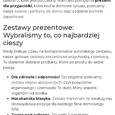
świece. Z kolei jeśli potrzebny Wam jest
pomysł na
prezent
dla przyjaciółki
, która kocha domowe rytuały, polecamy
nasze
świece i perfumy do domu
oraz ozdobne
kominki
zapachowe
.
Zestawy prezentowe:
Wybraliśmy to, co najbardziej
cieszy
Kiedy brakuje czasu na komponowanie autorskiego zestawu,
nasze gotowe
zestawy prezentowe
przychodzą z pomocą.
To starannie dobrane produkty, które po prostu do siebie
pasują.
Dla zdrowia i odporności
:
Szczególnie
polecamy
zestaw olejów spożywczych
, czyli połączenie
arganowego i czarnuszki. To duet, który wspiera
organizm od środka.
Marokańska klasyka
:
Zestaw Hammam
to według nas
obowiązkowa pozycja dla każdego fana domowego
SPA.
Twarz pod ochroną
:
Do walki z oznakami