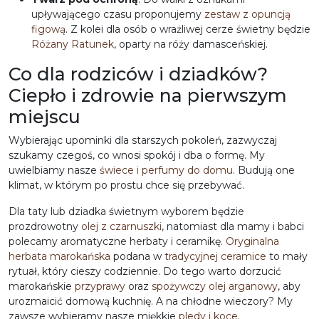
upływającego czasu proponujemy
zestaw z opuncją
figową
. Z kolei dla osób o wrażliwej cerze świetny będzie
Różany Ratunek
, oparty na róży damasceńskiej.
Co dla rodziców i dziadków?
Ciepło i zdrowie na pierwszym
miejscu
Wybierając upominki dla starszych pokoleń, zazwyczaj
szukamy czegoś, co wnosi spokój i dba o formę. My
uwielbiamy nasze
świece i perfumy do domu
. Budują one
klimat, w którym po prostu chce się przebywać.
Dla taty lub dziadka świetnym wyborem będzie
prozdrowotny
olej z czarnuszki
, natomiast dla mamy i babci
polecamy aromatyczne herbaty i ceramikę
.
Oryginalna
herbata marokańska
podana w
tradycyjnej ceramice
to mały
rytuał, który cieszy codziennie. Do tego warto dorzucić
marokańskie
przyprawy
oraz
spożywczy olej arganowy
, aby
urozmaicić domową kuchnię. A na chłodne wieczory? My
zawsze wybieramy nasze miękkie
pledy i koce
.