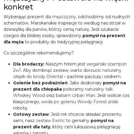
konkret
Wybierając
prezent
dla mężczyzny
, odchodzimy od nudnych
schematów. Marokańskie inspiracje to według nas strzał w
dziesiątkę dla panów, którzy cenią naturę. Jeśli szukacie
czegoś dla bliskiej osoby, sprawdzony
pomysł na prezent
dla męża
to produkty do tradycyjnej pielęgnacji.
Co szczególnie rekomendujemy?
Dla brodaczy:
Naszym hitem jest
wegański szampon
2w1
. Aby domknąć zestaw, warto dorzucić
naturalny
olejek do brody Oriental
– pachnie paczulą i cedrem.
Golenie bez podrażnień
:
Jako doskonały
pomysł na
prezent dla chłopaka
polecamy
naturalny talk
Whiskey Wood
oraz
balsam Urban Man
. Jeśli wolicie coś
klasycznego,
woda po goleniu Woody Forest
zrobi
robotę.
Gotowy zestaw
:
Jeśli nie chcecie składać prezentu
sami, nasz
zestaw Exotic
to genialny
pomysł na
prezent dla taty
, który ceni luksusową pielęgnację
włosów i zarostu.