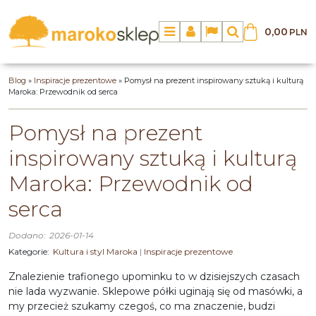
0,00
PLN
Menu
Panel
Lang
Szukaj
Blog
»
Inspiracje prezentowe
»
Pomysł na prezent inspirowany sztuką i kulturą
Maroka: Przewodnik od serca
Pomysł na prezent
inspirowany sztuką i kulturą
Maroka: Przewodnik od
serca
Dodano:
2026-01-14
Kategorie:
Kultura i styl Maroka
|
Inspiracje prezentowe
Znalezienie trafionego upominku to w dzisiejszych czasach
nie lada wyzwanie. Sklepowe półki uginają się od masówki, a
my przecież szukamy czegoś, co ma znaczenie, budzi