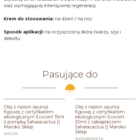
oraz wymagającej intensywnej regeneracji.
Krem do stosowania:
na dzień / na noc
Sposób aplikacji:
na oczyszczoną skórę twarzy, szyi i
dekoltu
Pasujące do
PROMOCJA
PROMOCJA
Olej z nasion opuncji
Olej z nasion opuncji
figowej z certyfikatem
figowej z certyfikatem
ekologicznym Ecocert 15ml
ekologicznym Ecocert
z pompką Saharacactus ||
30ml z zakraplaczem
Maroko Sklep
Saharacactus || Maroko
Sklep
SH1009
SH1008PIPETA