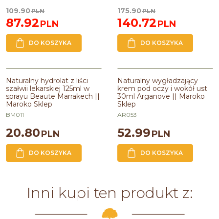
109.90
175.90
PLN
PLN
87.92
140.72
PLN
PLN
DO KOSZYKA
DO KOSZYKA
Naturalny hydrolat z liści
Naturalny wygładzający
szałwii lekarskiej 125ml w
krem pod oczy i wokół ust
sprayu Beaute Marrakech ||
30ml Arganove || Maroko
Maroko Sklep
Sklep
BM011
AR053
20.80
52.99
PLN
PLN
DO KOSZYKA
DO KOSZYKA
Inni kupi ten produkt z: