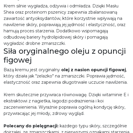
Krem silnie wygładza, odżywia i odmładza. Dzięki Masłu
Shea oraz proteinom pszenicy zapewnia zbalansowaną
zawartość antyoksydantów, które korzystnie wpływają na
nawilżenie skóry, poprawiają jej jędrność i elastyczność, oraz
hamują proces starzenia. Dodatkowo wspomagają
odbudowę bariery hydrolipidowej skóry i pomagają
wygładzić drobne zmarszczki.
Siła oryginalnego oleju z opuncji
figowej
Bazą kremu jest oryginalny
olej z nasion opuncji figowej
,
który działa jak "żelazko" na zmarszczki. Poprawia jędrność,
elastyczność oraz zapewnia długotrwałe uczucie nawilżenia.
Krem skutecznie przywraca równowagę. Dzięki witaminie E i
ekstraktowi z nagietka, łagodzi podrażnienia i koi
zaczerwienienia. Wyraźnie poprawia ogólną kondycję skóry,
przywracając jej młody, zdrowy wygląd.
Polecany do pielęgnacji:
każdego typu skóry, szczególnie
dojrzałej, ze zmarszczkami, z pierwszymi oznakami starzenia