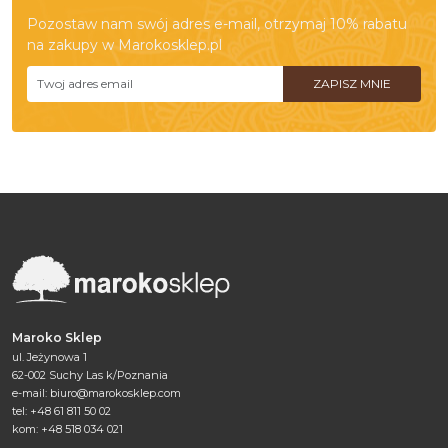
Pozostaw nam swój adres e-mail, otrzymaj 10% rabatu
na zakupy w Marokosklep.pl
Maroko Sklep
ul. Jeżynowa 1
62-002 Suchy Las k/Poznania
e-mail:
biuro@marokosklep.com
tel: +48 61 811 50 02
kom: +48 518 034 021