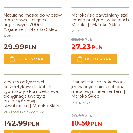
PROMOCJA
Naturalna maska do włosów
Marokański bawełniany szal
proteinowa z olejem
chusta pustynna w kolorach
arganowym 200ml
Maroka || Maroko Sklep
Arganove || Maroko Sklep
R11-03
AR150
38.90
PLN
29.99
27.23
PLN
PLN
DO KOSZYKA
DO KOSZYKA
PROMOCJA
Zestaw odżywczych
Bransoletka marokańska z
kosmetyków dla kobiet -
jedwabnych nici zdobiona
typu skóry - kompleksowa
metalowym elementem ||
pielęgnacja twarzy z
Maroko Sklep
opuncją figową i
R13-10MIO
skwalanem || Maroko Sklep
ZESTAW 1 ODZYWCZY
20.99
PLN
142.99
10.50
PLN
PLN