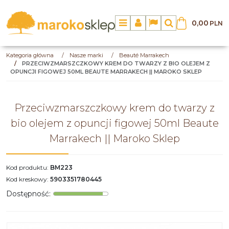
0,00
PLN
Menu
Panel
Lang
Szukaj
Kategoria główna
/
Nasze marki
/
Beauté Marrakech
/
PRZECIWZMARSZCZKOWY KREM DO TWARZY Z BIO OLEJEM Z
OPUNCJI FIGOWEJ 50ML BEAUTE MARRAKECH || MAROKO SKLEP
Przeciwzmarszczkowy krem do twarzy z
bio olejem z opuncji figowej 50ml Beaute
Marrakech || Maroko Sklep
Kod produktu
:
BM223
Kod kreskowy
:
5903351780445
Dostępność
: