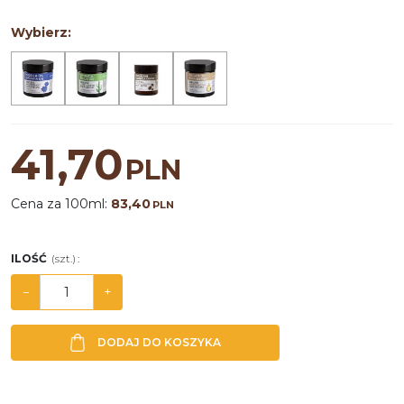
Wybierz:
41,70
PLN
Cena za 100ml:
83,40
PLN
ILOŚĆ
(szt.)
:
−
+
DODAJ DO KOSZYKA