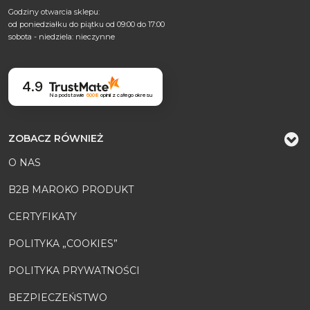
Godziny otwarcia sklepu:
od poniedziałku do piątku od 09:00 do 17:00
sobota - niedziela: nieczynne
4.9
Na podstawie
6008
opinii
z całego okresu
ZOBACZ RÓWNIEŻ
O NAS
B2B MAROKO PRODUKT
CERTYFIKATY
POLITYKA „COOKIES”
POLITYKA PRYWATNOŚCI
BEZPIECZEŃSTWO