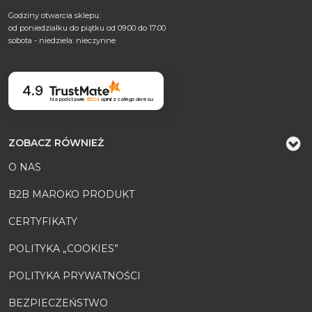
Godziny otwarcia sklepu:
od poniedziałku do piątku od 09:00 do 17:00
sobota - niedziela: nieczynne
4.9
Na podstawie
6024
opinii
z całego okresu
ZOBACZ RÓWNIEŻ
O NAS
B2B MAROKO PRODUKT
CERTYFIKATY
POLITYKA „COOKIES”
POLITYKA PRYWATNOŚCI
BEZPIECZEŃSTWO