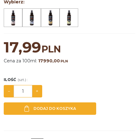
Wybierz:
17,99
PLN
Cena za 100ml:
17990,00
PLN
ILOŚĆ
(szt.)
:
−
+
DODAJ DO KOSZYKA