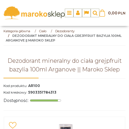
0,00
PLN
Menu
Panel
Lang
Szukaj
Kategoria główna
/
Ciało
/
Dezodoranty
/
DEZODORANT MINERALNY DO CIAŁA GREJPFRUIT BAZYLIA 100ML
ARGANOVE || MAROKO SKLEP
Dezodorant mineralny do ciała grejpfruit
bazylia 100ml Arganove || Maroko Sklep
Kod produktu
:
AR100
Kod kreskowy
:
5903351784313
Dostępność
: