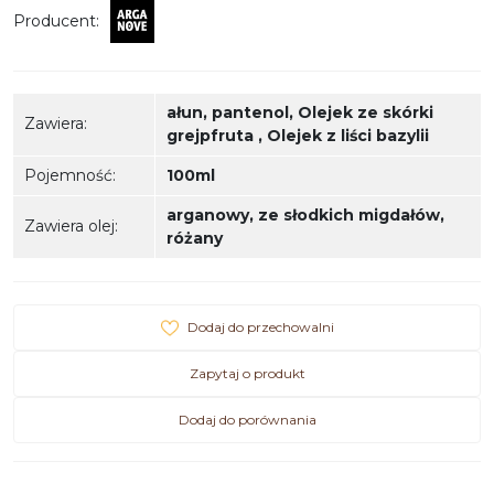
Producent
:
ałun
,
pantenol
,
Olejek ze skórki
Zawiera
:
grejpfruta
,
Olejek z liści bazylii
Pojemność
:
100ml
arganowy
,
ze słodkich migdałów
,
Zawiera olej
:
różany
Dodaj do przechowalni
Zapytaj o produkt
Dodaj do porównania