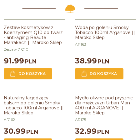
Zestaw kosmetyków z
Woda po goleniu Smoky
Koenzymem Q10 do twarz
Tobacco 100ml Arganove ||
- anti-aging Beaute
Maroko Sklep
Marrakech || Maroko Sklep
AR163
Zestaw 7 Q10
91.99
38.99
PLN
PLN
DO KOSZYKA
DO KOSZYKA
Naturalny łagodzący
Mydło oliwne pod prysznic
balsam po goleniu Smoky
dla mężczyzn Urban Man
Tobacco 100ml Arganove ||
400 ml ARGANOVE ||
Maroko Sklep
Maroko Sklep
AR162
AR175
30.99
32.99
PLN
PLN