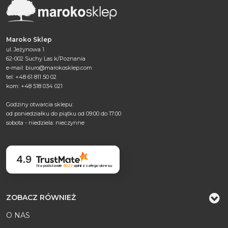
Maroko Sklep
ul. Jeżynowa 1
62-002 Suchy Las k/Poznania
e-mail:
biuro@marokosklep.com
tel: +48 61 811 50 02
kom: +48 518 034 021
Godziny otwarcia sklepu:
od poniedziałku do piątku od 09:00 do 17:00
sobota - niedziela: nieczynne
4.9
Na podstawie
6022
opinii
z całego okresu
ZOBACZ RÓWNIEŻ
O NAS