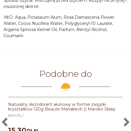
Sposób użycia: Wstrząśnij przed użyciem. Rozpyl na umytej i
osuszonej skórze.
INCI: Aqua, Potassium Alum, Rosa Damascena Flower
Water, Cocos Nucifera Water, Polyglyceryl-10 Laurate,
Argania Spinosa Kernel Oil, Parfum, Benzyl Alcohol,
Coumarin
Podobne do
Naturalny dezodorant ałunowy w formie zasypki
kryształków 120g Beaute Marrakech || Maroko Sklep
BM025_1
15.30