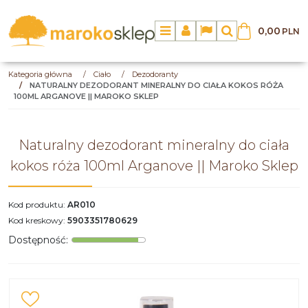
0,00
PLN
Menu
Panel
Lang
Szukaj
Kategoria główna
/
Ciało
/
Dezodoranty
/
NATURALNY DEZODORANT MINERALNY DO CIAŁA KOKOS RÓŻA
100ML ARGANOVE || MAROKO SKLEP
Naturalny dezodorant mineralny do ciała
kokos róża 100ml Arganove || Maroko Sklep
Kod produktu
:
AR010
Kod kreskowy
:
5903351780629
Dostępność
: