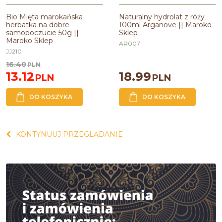
BESTSELLER
Bio Mięta marokańska
Naturalny hydrolat z róży
PROMOCJA
herbatka na dobre
100ml Arganove || Maroko
samopoczucie 50g ||
Sklep
Maroko Sklep
AR007
JJ210
16.40
PLN
13.12
18.99
PLN
PLN
DO KOSZYKA
DO KOSZYKA
KONTYNUUJ PRZEGLĄDANIE