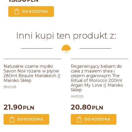
PLN
DO KOSZYKA
Inni kupi ten produkt z:
Naturalne czarne mydło
Regenerujący balsam do
Savon Noir różane w płynie
ciała z masłem shea i
280ml Beaute Marrakech ||
olejem arganowym The
Maroko Sklep
Ritual of Morocco 200ml
Argan My Love || Maroko
BM028
Sklep
AM305
21.90
20.80
PLN
PLN
DO KOSZYKA
DO KOSZYKA