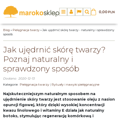
0,00
PLN
Menu
Panel
Lang
Szukaj
Blog
»
Pielęgnacja twarzy
»
Jak ujędrnić skórę twarzy - naturalny i sprawdzony
sposób.
Jak ujędrnić skórę twarzy?
Poznaj naturalny i
sprawdzony sposób
Dodano:
2020-12-13
Kategorie:
Pielęgnacja twarzy
|
Rytuały i nawyki pielęgnacyjne
Najskuteczniejszym naturalnym sposobem na
ujędrnienie skóry twarzy jest stosowanie oleju z nasion
opuncji figowej, który dzięki wysokiej koncentracji
kwasu linolowego i witaminy E działa jak naturalny
botoks, stymulując regenerację komórkową i