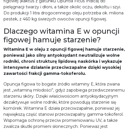
figowej (kaktus z gatunku
Opuntia Ficus Indica
) do
pielęgnacji twarzy i dłoni, a także okolic oczu, dekoltu i szyi.
Do produkcji 1 litra drogocennego oleju potrzeba ok. miliona
pestek, z 460 kg świeżych owoców opuncji figowej.
Dlaczego witamina E w opuncji
figowej hamuje starzenie?
Witamina E w oleju z opuncji figowej hamuje starzenie,
ponieważ jako silny antyoksydant neutralizuje wolne
rodniki, chroni strukturę lipidową naskórka i wykazuje
intensywne działanie przeciwzapalne dzięki wysokiej
zawartości frakcji gamma-tokoferolu.
Opuncja figowa to bogate źródło witaminy E, która zwana
jest „witaminą młodości”, gdyż zapobiega przedwczesnemu
starzeniu skóry. Dzięki właściwościom antyoksydacyjnym
dezaktywuje wolne rodniki, które powodują starzenie się
komórek. Witamina E działa przeciwzapalnie, ponieważ jej
największą część stanowi przeciwzapalny gamma-tokoferol.
Wspomaga ochronę przeciw promieniowaniu UV, a także
zwalcza skutki promieni słonecznych. Ponieważ jest