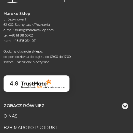
Maroko Sklep
ul. Jeżynowa 1
62-002 Suchy Las k/Poznania
e-mail:
biuro@marokosklep.com
tel: +48 61 811 50 02
kom: +48 518 034 021
Godziny otwarcia sklepu:
od poniedziałku do piątku od 09:00 do 17:00
sobota - niedziela: nieczynne
4.9
Na podstawie
6027
opinii
z całego okresu
ZOBACZ RÓWNIEŻ
O NAS
B2B MAROKO PRODUKT