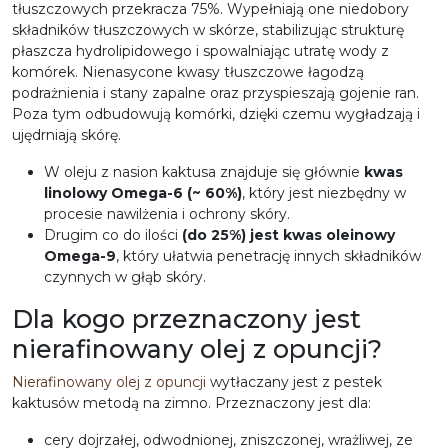
tłuszczowych przekracza 75%. Wypełniają one niedobory
składników tłuszczowych w skórze, stabilizując strukturę
płaszcza hydrolipidowego i spowalniając utratę wody z
komórek. Nienasycone kwasy tłuszczowe łagodzą
podrażnienia i stany zapalne oraz przyspieszają gojenie ran.
Poza tym odbudowują komórki, dzięki czemu wygładzają i
ujędrniają skórę.
W oleju z nasion kaktusa znajduje się głównie
kwas
linolowy Omega-6 (~ 60%)
, który jest niezbędny w
procesie nawilżenia i ochrony skóry.
Drugim co do ilości
(do 25%) jest kwas oleinowy
Omega-9
, który ułatwia penetrację innych składników
czynnych w głąb skóry.
Dla kogo przeznaczony jest
nierafinowany olej z opuncji?
Nierafinowany olej z opuncji
wytłaczany jest z pestek
kaktusów metodą na zimno. Przeznaczony jest dla:
cery dojrzałej, odwodnionej, zniszczonej, wrażliwej, ze