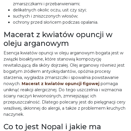
zmarszczkami i przebarwieniami;
delikatnych okolic oczu, ust czy szyi;
suchych i zniszczonych włosów;
ochrony przed słońcem podczas opalania.
Macerat z kwiatów opuncji w
oleju arganowym
Esencja kwiatów opuncji w oleju arganowym bogata jest w
związki bioaktywne, które stanowią kompozycję
rewitalizującą dla skóry dojrzałej. Olej arganowy również jest
bogatym źródłem antyoksydantów, opóźnia procesy
starzenia, wygładza zmarszczki i spowalnia powstawanie
nowych.
Macerat z kwiatów opuncji figowej
pomaga
uniknąć reakcji alergicznej. Do tego uszczelnia i wzmacnia
ściany naczyń krwionośnych, zmniejszając ich
przepuszczalność. Dlatego polecany jest do pielęgnacji cery
wrażliwej, skłonnej do alergii, a także z problemem kruchych
naczynek.
Co to jest Nopal i jakie ma