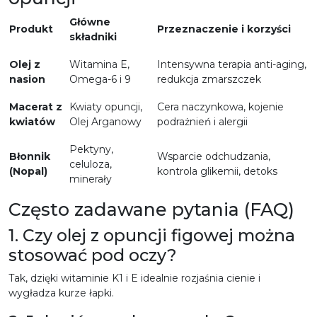
Główne
Produkt
Przeznaczenie i korzyści
składniki
Olej z
Witamina E,
Intensywna terapia anti-aging,
nasion
Omega-6 i 9
redukcja zmarszczek
Macerat z
Kwiaty opuncji,
Cera naczynkowa, kojenie
kwiatów
Olej Arganowy
podrażnień i alergii
Pektyny,
Błonnik
Wsparcie odchudzania,
celuloza,
(Nopal)
kontrola glikemii, detoks
minerały
Często zadawane pytania (FAQ)
1. Czy olej z opuncji figowej można
stosować pod oczy?
Tak, dzięki witaminie K1 i E idealnie rozjaśnia cienie i
wygładza kurze łapki.