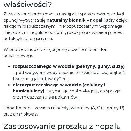
właściwości?
Z wysuszonej próżniowo, a następnie sproszkowanej łodygi
opuncji wytwarza się
naturalny błonnik – nopal
, który dzięki
frakcjom rozpuszczalnym i nierozpuszczalnym wspomaga
metabolizm, reguluje poziom glukozy oraz wspiera proces
detoksykacji organizmu.
W pudrze z nopalu znajduje się duża ilość błonnika
pokarmowego:
rozpuszczalnego w wodzie (pektyny, gumy, śluzy)
– pod wpływem wody pęcznieje i zwiększa swą objtość
tworząc „galaretowaty” żel;
nierozpuszczalnego w wodzie (celulozy i
hemicelulozy)
– stymuluje motorykę jelit, co sprzyja
przemieszczaniu się pokarmów.
Ponadto nopal zawiera minerały, witaminy (A, C i z grupy B)
oraz aminokwasy.
Zastosowanie proszku z nopalu