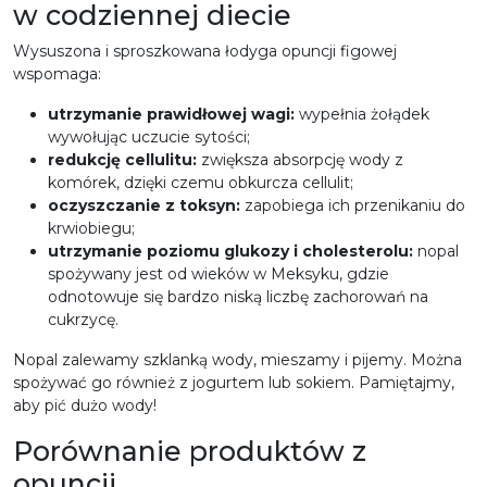
w codziennej diecie
Wysuszona i sproszkowana łodyga opuncji figowej
wspomaga:
utrzymanie prawidłowej wagi:
wypełnia żołądek
wywołując uczucie sytości;
redukcję cellulitu:
zwiększa absorpcję wody z
komórek, dzięki czemu obkurcza cellulit;
oczyszczanie z toksyn:
zapobiega ich przenikaniu do
krwiobiegu;
utrzymanie poziomu glukozy i cholesterolu:
nopal
spożywany jest od wieków w Meksyku, gdzie
odnotowuje się bardzo niską liczbę zachorowań na
cukrzycę.
Nopal zalewamy szklanką wody, mieszamy i pijemy. Można
spożywać go również z jogurtem lub sokiem. Pamiętajmy,
aby pić dużo wody!
Porównanie produktów z
opuncji