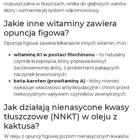
rozpuszczalna w tłuszczach, wnika do głębszych warstw
skóry i wzmacnia jej system odpornościowy.
Jakie inne witaminy zawiera
opuncja figowa?
Opuncja figowa zawiera kilkanaście innych witamin, m.in.:
witaminę K1 w postaci filochinonu
– to naturalny
czynnik krzepnięcia, który poprawia koloryt
zaczerwienionej skóry, z problemami pękających
naczynek krwionośnych;
beta-karoten (prowitaminę A)
– który również
wykazuje właściwości antyoksydacyjne i chroni przed
niekorzystnym wpływem czynników zewnętrznych.
Jak działają nienasycone kwasy
tłuszczowe (NNKT) w oleju z
kaktusa?
W oleju z opuncji figowej poziom nienasyconych kwasów