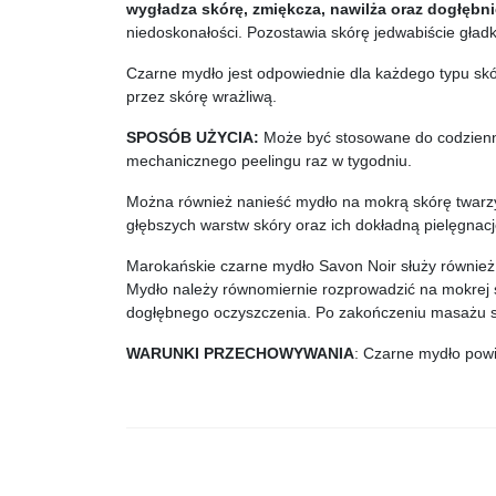
wygładza skórę, zmiękcza, nawilża oraz dogłębn
niedoskonałości. Pozostawia skórę jedwabiście gładk
Czarne mydło jest odpowiednie dla każdego typu skór
przez skórę wrażliwą.
SPOSÓB UŻYCIA:
Może być stosowane do codzienn
mechanicznego peelingu raz w tygodniu.
Można również nanieść mydło na mokrą skórę twarzy 
głębszych warstw skóry oraz ich dokładną pielęgnacj
Marokańskie czarne mydło Savon Noir służy równie
Mydło należy równomiernie rozprowadzić na mokrej 
dogłębnego oczyszczenia. Po zakończeniu masażu sk
WARUNKI PRZECHOWYWANIA
: Czarne mydło pow