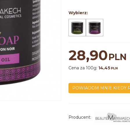
Wybierz:
28,90
PLN
Cena za 100g:
14,45
PLN
POWIADOM MNIE KIEDY 
Producent
: