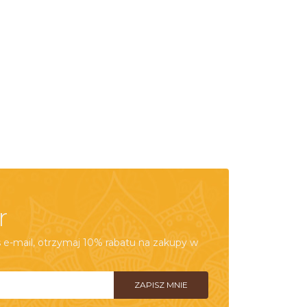
r
e-mail, otrzymaj 10% rabatu na zakupy w