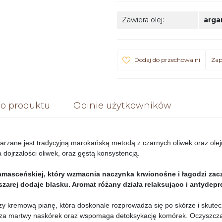
Zawiera olej
:
arg
Dodaj do przechowalni
Zap
o produktu
Opinie użytkowników
rzane jest tradycyjną marokańską metodą z czarnych oliwek oraz olej
 dojrzałości oliwek, oraz gęstą konsystencją.
amasceńskiej, który wzmacnia naczynka krwionośne i łagodzi zac
szarej dodaje blasku. Aromat różany działa relaksująco i antydepr
y kremową pianę, która doskonale rozprowadza się po skórze i skute
szcza martwy naskórek oraz wspomaga detoksykację komórek. Oczyszcza