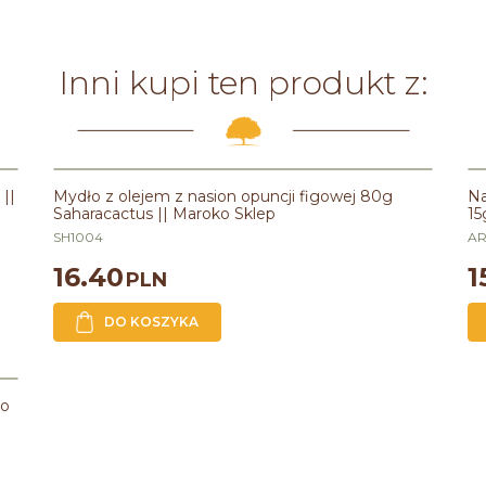
Inni kupi ten produkt z:
||
Mydło z olejem z nasion opuncji figowej 80g
Na
Saharacactus || Maroko Sklep
15
SH1004
A
16.40
1
PLN
DO KOSZYKA
ko