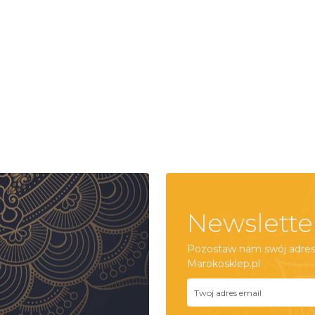
Newslette
Pozostaw nam swój adres 
Marokosklep.pl