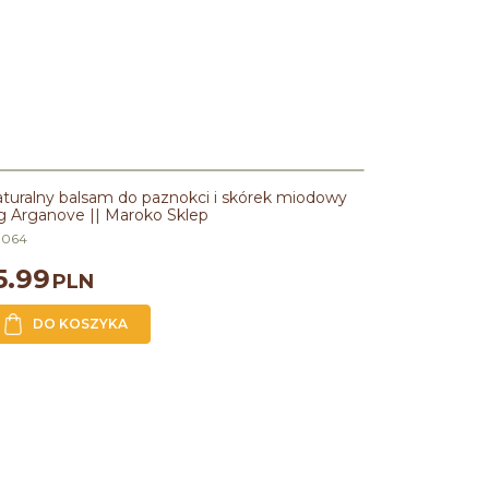
turalny balsam do paznokci i skórek miodowy
g Arganove || Maroko Sklep
R064
5.99
PLN
DO KOSZYKA