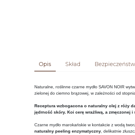
Opis
Skład
Bezpieczeństw
Naturalne, roślinne czarne mydło SAVON NOIR wytwa
zielonej do ciemno brązowej, w zależności od stopnia
Receptura wzbogacona o naturalny olej z róży d
jędrność skóry. Koi cerę wrażliwą, a zmęczonej i 
Czarne mydło marokańskie w kontakcie z wodą tworz
naturalny peeling enzymatyczny
, delikatnie złu