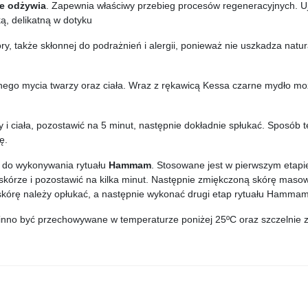
ie odżywia
. Zapewnia właściwy przebieg procesów regeneracyjnych. Uj
ą, delikatną w dotyku
y, także skłonnej do podrażnień i alergii, ponieważ nie uszkadza natur
ego mycia twarzy oraz ciała. Wraz z rękawicą Kessa czarne mydło m
i ciała, pozostawić na 5 minut, następnie dokładnie spłukać. Sposób
ę.
ż do wykonywania rytuału
Hammam
. Stosowane jest w pierwszym etap
skórze i pozostawić na kilka minut. Następnie zmiękczoną skórę maso
órę należy opłukać, a następnie wykonać drugi etap rytuału Hammam 
inno być przechowywane w temperaturze poniżej 25ºC oraz szczelnie z