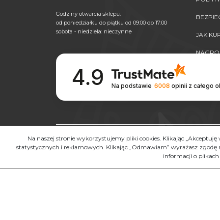
Godziny otwarcia sklepu:
BEZPI
od poniedziałku do piątku od 09:00 do 17:00
sobota - niedziela: nieczynne
JAK K
NAGRO
4.9
Na podstawie
6008
opinii
z całego 
Kopiowanie, przetwarzanie, powielanie w całości lub
Na naszej stronie wykorzystujemy pliki cookies. Klikając „Akceptuj
na innych stronach www. elementów niniejszej stron
statystycznych i reklamowych. Klikając „Odmawiam” wyrażasz zgodę na
ścigane na drodze postępowania karnego oraz cywilneg
informacji o plikach
Copyright by MAROKOSKLEP.COM 2010 - 2021. Al rights reserve