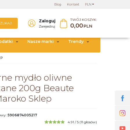
Blog
Kontakt
PLN
TWÓJ KOSZYK:
Zaloguj
SZUKAJ
0,00
PLN
Zarejestruj
odatki
Nasze marki
Trendy
EP
rne mydło oliwne
żane 200g Beaute
Maroko Sklep
owy
:
5906874005217
4.91
/
5
(
11
głosów)