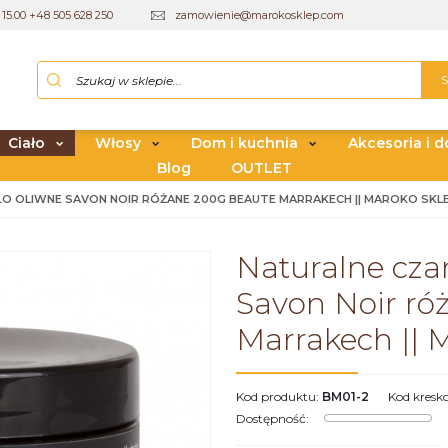
15.00 +48 505 628 250
zamowienie@marokosklep.com
Ciało
Włosy
Dom i kuchnia
Akcesoria i d
Blog
OUTLET
O OLIWNE SAVON NOIR RÓŻANE 200G BEAUTE MARRAKECH || MAROKO SKL
Naturalne cza
Savon Noir ró
Marrakech || 
Kod produktu
:
BM01-2
Kod kresk
Dostępność
: