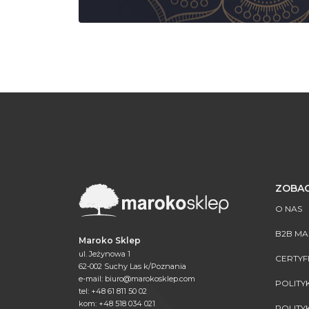
ZOBAC
O NAS
B2B M
Maroko Sklep
ul. Jeżynowa 1
CERTYF
62-002 Suchy Las k/Poznania
e-mail:
biuro@marokosklep.com
POLITY
tel: +48 61 811 50 02
kom: +48 518 034 021
POLITY