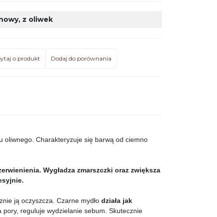
anowy
,
z oliwek
ytaj o produkt
Dodaj do porównania
u oliwnego. Charakteryzuje się barwą od ciemno
zerwienienia. Wygładza zmarszczki oraz zwiększa
esyjnie.
cznie ją oczyszcza. Czarne mydło
działa jak
 pory, reguluje wydzielanie sebum. Skutecznie