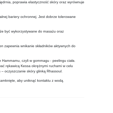
ędrnia, poprawia elastyczność skóry oraz wyrównuje
alnej bariery ochronnej. Jest dobrze tolerowane
oże być wykorzystywane do masażu oraz
 ten zapewnia wnikanie składników aktywnych do
ie Hammamu, czyli w gommagu - peelingu ciała.
wać rękawicą Kessa okrężnymi ruchami w celu
– oczyszczanie skóry glinką Rhassoul.
amknięte, aby uniknąć kontaktu z wodą.