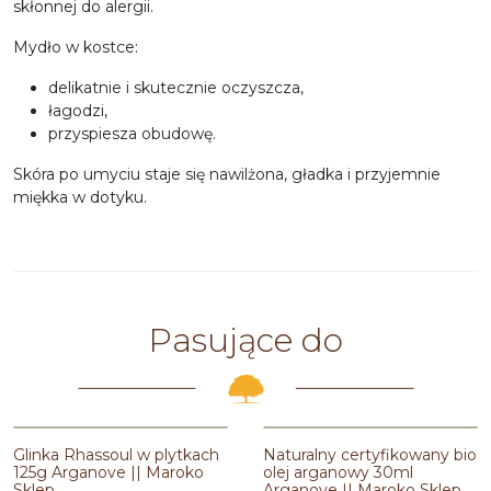
skłonnej do alergii.
Mydło w kostce:
delikatnie i skutecznie oczyszcza,
łagodzi,
przyspiesza obudowę.
Skóra po umyciu staje się nawilżona, gładka i przyjemnie
miękka w dotyku.
Pasujące do
Glinka Rhassoul w plytkach
Naturalny certyfikowany bio
125g Arganove || Maroko
olej arganowy 30ml
Sklep
Arganove || Maroko Sklep