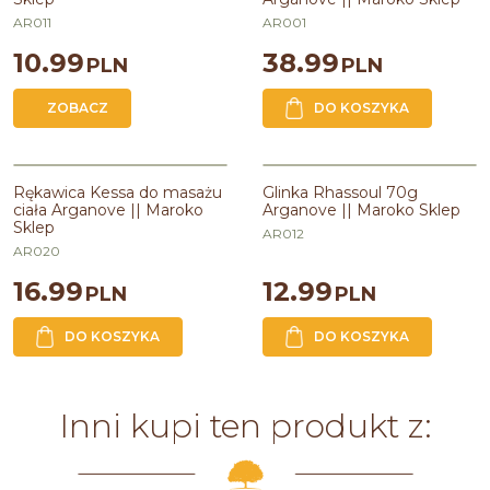
AR011
AR001
10.99
38.99
PLN
PLN
ZOBACZ
DO KOSZYKA
BESTSELLER
Rękawica Kessa do masażu
Glinka Rhassoul 70g
ciała Arganove || Maroko
Arganove || Maroko Sklep
Sklep
AR012
AR020
16.99
12.99
PLN
PLN
DO KOSZYKA
DO KOSZYKA
Inni kupi ten produkt z: