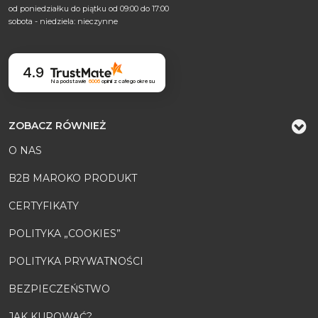
od poniedziałku do piątku od 09:00 do 17:00
sobota - niedziela: nieczynne
4.9
Na podstawie
6006
opinii
z całego okresu
ZOBACZ RÓWNIEŻ
O NAS
B2B MAROKO PRODUKT
CERTYFIKATY
POLITYKA „COOKIES”
POLITYKA PRYWATNOŚCI
BEZPIECZEŃSTWO
JAK KUPOWAĆ?