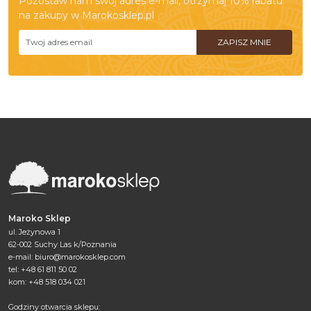
Pozostaw nam swój adres e-mail, otrzymaj 10% rabatu
na zakupy w Marokosklep.pl
Maroko Sklep
ul. Jeżynowa 1
62-002 Suchy Las k/Poznania
e-mail:
biuro@marokosklep.com
tel: +48 61 811 50 02
kom: +48 518 034 021
Godziny otwarcia sklepu: