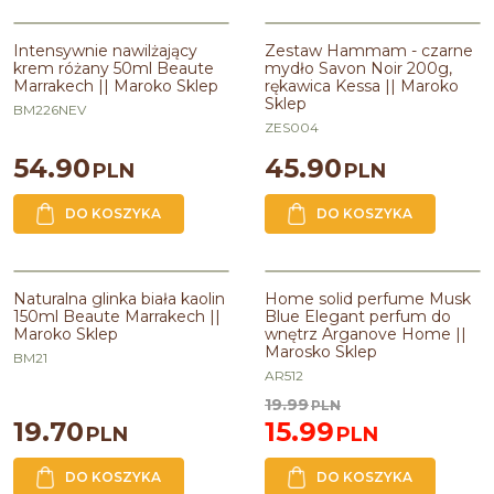
BESTSELLER
Intensywnie nawilżający
Zestaw Hammam - czarne
krem różany 50ml Beaute
mydło Savon Noir 200g,
Marrakech || Maroko Sklep
rękawica Kessa || Maroko
Sklep
BM226NEV
ZES004
54.90
45.90
PLN
PLN
DO KOSZYKA
DO KOSZYKA
PROMOCJA
Naturalna glinka biała kaolin
Home solid perfume Musk
150ml Beaute Marrakech ||
Blue Elegant perfum do
Maroko Sklep
wnętrz Arganove Home ||
Marosko Sklep
BM21
AR512
19.99
PLN
19.70
15.99
PLN
PLN
DO KOSZYKA
DO KOSZYKA