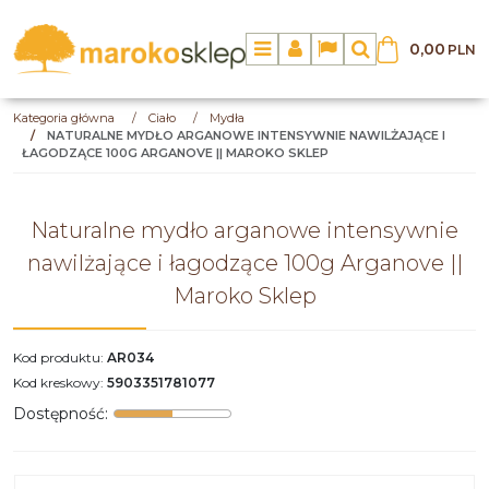
0,00
PLN
Menu
Panel
Lang
Szukaj
Kategoria główna
/
Ciało
/
Mydła
/
NATURALNE MYDŁO ARGANOWE INTENSYWNIE NAWILŻAJĄCE I
ŁAGODZĄCE 100G ARGANOVE || MAROKO SKLEP
Naturalne mydło arganowe intensywnie
nawilżające i łagodzące 100g Arganove ||
Maroko Sklep
Kod produktu
:
AR034
Kod kreskowy
:
5903351781077
Dostępność
: