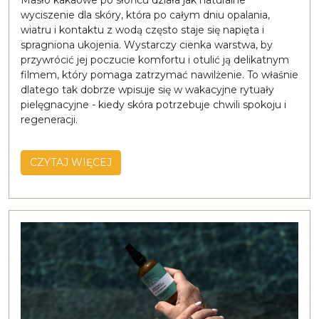
Masło kakaowe po słońcu działa jak naturalne
wyciszenie dla skóry, która po całym dniu opalania,
wiatru i kontaktu z wodą często staje się napięta i
spragniona ukojenia. Wystarczy cienka warstwa, by
przywrócić jej poczucie komfortu i otulić ją delikatnym
filmem, który pomaga zatrzymać nawilżenie. To właśnie
dlatego tak dobrze wpisuje się w wakacyjne rytuały
pielęgnacyjne - kiedy skóra potrzebuje chwili spokoju i
regeneracji.
CZYTAJ WIĘCEJ