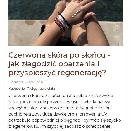
Czerwona skóra po słońcu -
jak złagodzić oparzenia i
przyspieszyć regenerację?
Dodano:
2026-07-07
Kategorie:
Pielęgnacja ciała
Czerwona skóra po słońcu daje o sobie znać zwykle
kilka godzin po ekspozycji - i właśnie wtedy należy
zacząć działać. Zaczerwienienie to sygnał, że skóra
pochłonęła zbyt dużą dawkę promieniowania UV i
potrzebuje odpowiedniej pielęgnacji, by móc się szybko
zregenerować. Im szybciej zadbasz o schłodzenie,