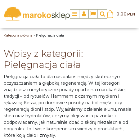
0,00
PLN
Menu
Panel
Lang
Szukaj
Kategoria główna
»
Pielęgnacja ciała
Wpisy z kategorii:
Pielęgnacja ciała
Pielęgnacja ciała to dla nas balans między skutecznym
oczyszczaniem a głęboką regeneracją. W tej kategorii
znajdziesz merytoryczne porady oparte na marokańskiej
tradycji – od rytuałów Hammam z czarnym mydłem i
rękawicą Kessa, po domowe sposoby na ból mięśni czy
regenerację dłoni i stóp. Wyjaśniamy działanie ałunu, masła
shea oraz hydrolatów, uczymy olejowania paznokci i
podpowiadamy, jak naturalnie dbać o skórę niezależnie od
pory roku. To Twoje kompendium wiedzy o produktach,
które koją ciało i zmysły.