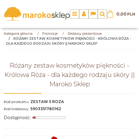
0,00
PLN
Menu
Panel
Lang
Szukaj
Kategoria główna
/
Promocje
/
Zestawy prezentowe
/
RÓŻANY ZESTAW KOSMETYKÓW PIĘKNOŚCI - KRÓLOWA RÓŻA -
DLA KAŻDEGO RODZAJU SKÓRY || MAROKO SKLEP
Różany zestaw kosmetyków piękności -
Królowa Róża - dla każdego rodzaju skóry ||
Maroko Sklep
Kod produktu
:
ZESTAW 5 ROZA
Kod kreskowy
:
5903351780162
Dostępność
: