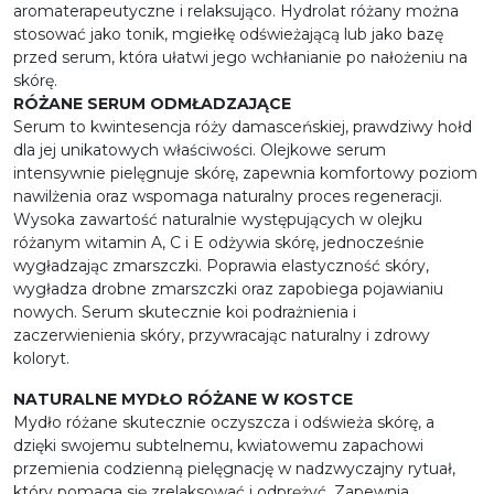
aromaterapeutyczne i relaksująco. Hydrolat różany można
stosować jako tonik, mgiełkę odświeżającą lub jako bazę
przed serum, która ułatwi jego wchłanianie po nałożeniu na
skórę.
RÓŻANE SERUM ODMŁADZAJĄCE
Serum to kwintesencja róży damasceńskiej, prawdziwy hołd
dla jej unikatowych właściwości. Olejkowe serum
intensywnie
pielęgnuje skórę, zapewnia komfortowy poziom
nawilżenia oraz wspomaga naturalny proces regeneracji.
Wysoka zawartość naturalnie występujących w olejku
różanym witamin A, C i E odżywia skórę, jednocześnie
wygładzając zmarszczki. Poprawia elastyczność skóry,
wygładza drobne zmarszczki oraz zapobiega pojawianiu
nowych. Serum skutecznie koi podrażnienia i
zaczerwienienia skóry, przywracając naturalny i zdrowy
koloryt.
NATURALNE MYDŁO RÓŻANE W KOSTCE
Mydło różane skutecznie oczyszcza i odświeża skórę, a
dzięki swojemu subtelnemu, kwiatowemu zapachowi
przemienia codzienną pielęgnację w nadzwyczajny rytuał,
który pomaga się zrelaksować i odprężyć. Zapewnia