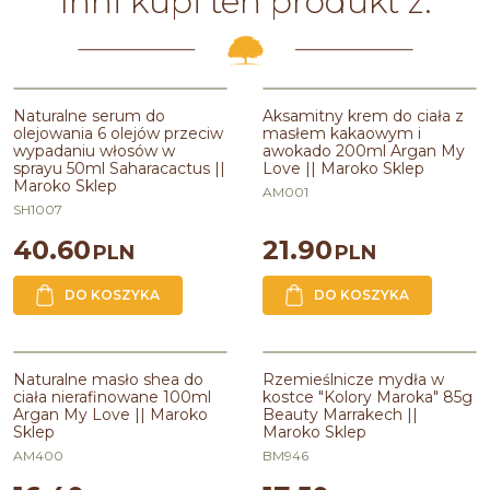
Inni kupi ten produkt z:
Naturalne serum do
Aksamitny krem do ciała z
olejowania 6 olejów przeciw
masłem kakaowym i
wypadaniu włosów w
awokado 200ml Argan My
sprayu 50ml Saharacactus ||
Love || Maroko Sklep
Maroko Sklep
AM001
SH1007
40.60
21.90
PLN
PLN
DO KOSZYKA
DO KOSZYKA
Naturalne masło shea do
Rzemieślnicze mydła w
ciała nierafinowane 100ml
kostce "Kolory Maroka" 85g
Argan My Love || Maroko
Beauty Marrakech ||
Sklep
Maroko Sklep
AM400
BM946