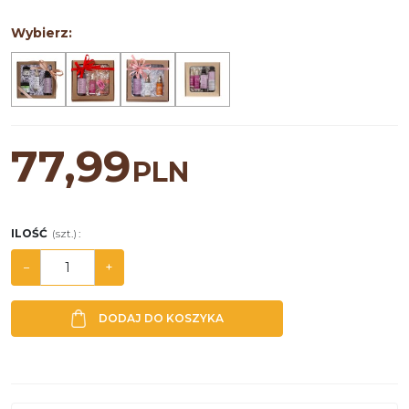
Wybierz:
77,99
PLN
ILOŚĆ
(szt.)
:
−
+
DODAJ DO KOSZYKA