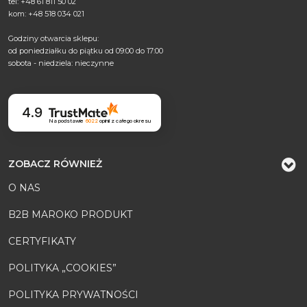
tel: +48 61 811 50 02
kom: +48 518 034 021
Godziny otwarcia sklepu:
od poniedziałku do piątku od 09:00 do 17:00
sobota - niedziela: nieczynne
4.9
Na podstawie
6022
opinii
z całego okresu
ZOBACZ RÓWNIEŻ
O NAS
B2B MAROKO PRODUKT
CERTYFIKATY
POLITYKA „COOKIES”
POLITYKA PRYWATNOŚCI